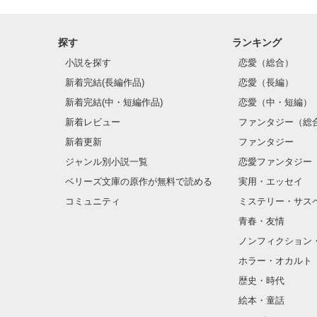
探す
ランキング
小説を探す
恋愛（総合）
新着完結(長編作品)
恋愛（長編）
新着完結(中・短編作品)
恋愛（中・短編）
新着レビュー
ファンタジー（総
新着更新
ファンタジー
ジャンル別小説一覧
恋愛ファンタジー
ベリーズ文庫の原作が無料で読める
実用・エッセイ
コミュニティ
ミステリー・サス
青春・友情
ノンフィクション
ホラー・オカルト
歴史・時代
絵本・童話