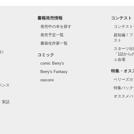
書籍発売情報
コンテスト
発売中の本を探す
コンテスト
発売予定一覧
超短編！フ
スト
書籍化作家一覧
スターツ出
合）
「1話から
コミック
ェ会場
comic Berry's
特集・オス
Berry's Fantasy
ベリーズカ
noicomi
ペンス
特集バック
オススメバ
・実話