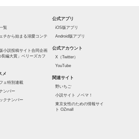
公式アプリ
一覧
iOS版アプリ
ェチから始まる溺愛コンテ
Android版アプリ
公式アカウント
版小説投稿サイト合同企画
の長編大賞」ベリーズカフ
X（Twitter）
YouTube
スメ
関連サイト
フェ特別連載
野いちご
ナンバー
小説サイト ノベマ！
ックナンバー
東京女性のための情報サイ
ト OZmall