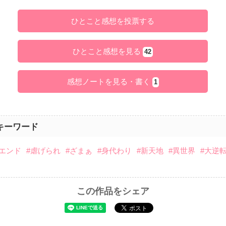
ひとこと感想を投票する
ひとこと感想を見る
42
感想ノートを見る・書く
1
キーワード
ーエンド
#虐げられ
#ざまぁ
#身代わり
#新天地
#異世界
#大逆
この作品をシェア