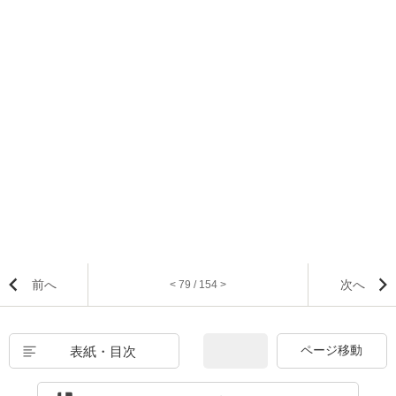
前へ
次へ
< 79 / 154 >
表紙・目次