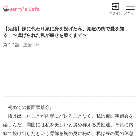
ログイン
メニュー
【完結】妹に代わり泉に身を投げた私、湖底の街で愛を知
る 〜虐げられた私が幸せを築くまで〜
第２２話 王国side
初めての仮面舞踏会。
抜け出したことが両親にバレることなく、私は仮面舞踏会を
楽しんだ。周囲には私を美しいと褒め称える男性達。それに内
緒で抜け出したという背徳を胸の奥に秘め、私は束の間の休息