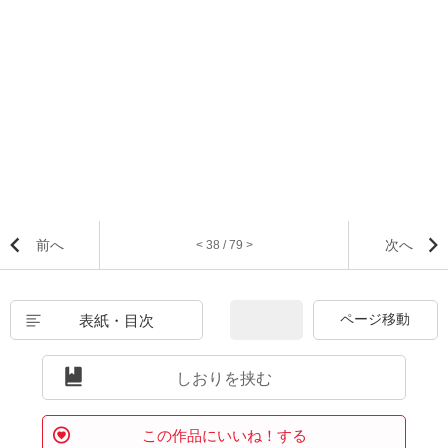
前へ
次へ
< 38 / 79 >
表紙・目次
しおりを挟む
この作品にいいね！する