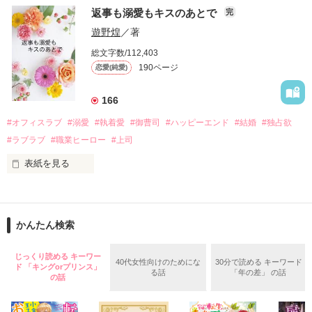
　おかしな噂を流されて前の職場でうまくいかなかった梅田美
戸惑う美桜とは裏腹に、好きという気持ちを隠すことなく

返事も溺愛もキスのあとで
完
桜は、海外で傷心旅行をしていたところ、日本人美青年と出会
甘やかしてくる。

い、酒の勢いもあり一夜限りの関係となる。

遊野煌
／著
　帰国後、美桜は新しい職場でワンナイトした美青年と再会。
そんなある日、哲平は美桜がストーカー被害に

総文字数/112,403
なんと彼の正体は、とある財閥御曹司にも関わらず、一族を離
遭っていることを知る。

190ページ
恋愛(純愛)
れて起業した新進気鋭の実業家、社内でも冷徹だと評判な社長
美桜を守るため、哲平は同居を提案してきて――。

――御影恭司その人だったのだ――！

　なぜか恭司から飼い猫の世話係を命じられた美桜は、猫の世
166
話を口実にしばしば呼び出された上、二人はいわゆる身体だけ
夏木美桜(なつきみお)

#オフィスラブ
#溺愛
#執着愛
#御曹司
#ハッピーエンド
#結婚
#独占欲
✕

#ラブラブ
#職業ヒーロー
#上司
鳴海哲平 (なるみてっぺい)

表紙を見る
作品を読む
止まっていたはずの二人の時間が、再び動き出す。

舞川雛子（26）は大手お菓子メーカー、三日月製菓コーポレー
再会から始まる、溺愛ラブ。

ションの企画戦略室で働いている。

また雛子には2年前から付き合いはじめ、半年前から同棲を始
2026.6.5～2026.7.25

かんたん検索
めた、同期で恋人の石垣守（26）がいるのだが、後輩の姫原由
羅（24）との浮気が発覚した上、いつのまにか元カノにされて
いた。

じっくり読める キーワー
40代女性向けのためにな
30分で読める キーワード
ド 「キングorプリンス」
守と由羅から『便利屋雛子』と馬鹿にされ、一人こっそり泣い
る話
「年の差」 の話
＊以前、公開していた話の改稿版です＊

の話
ていた雛子に、企画戦略室の上司である雪瀬鷹哉（29）が
『──俺と結婚してくれないか』といきなりプロポーズをしてき
た上、同居まで提案してきて──？
