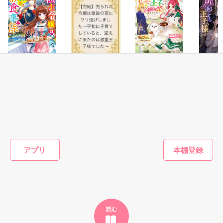
鷹哉『宜しくな、俺の雛子』🦅

雛子『俺の……ひぃ、雛子？！！！』🐥

作品を読む
シゴデキで冷徹な上司が見せる素顔は、なぜか想像以上に甘く
て……🐥💓🦅

ファンタジー
ファンタジー
ファンタジー
ファンタ
転生令嬢は小食王
【完結】売られた
ポンコツ令嬢に転
扉の向こ
※表紙も作中使用の画像も全てフリー素材です。

子のお食事係
令嬢は最後の夜に
生したら、もふも
様～終電
※執筆期間2026.6.3〜7.20完結です。　

ヤリ逃げしまし
ふから王子のメシ
界社畜O
甘沢林檎／著
※他サイトさんにて恋愛トレンド1位でした〜良かったら読ん
た〜平和に子育て
ウマ嫁に任命され
のドアを
やきいもほくほく
江本マシメサ／著
りわ あ
で頂けると嬉しいです。
していると、迎え
ました
異世界と
／著
に来たのは激重王
いました
子様でした〜
もっと見る
作品を読む
アプリ
かんたん検索の条件を変える
読む