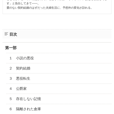
す」と告白してきて――。
愛のない契約結婚のはずだった夫婦生活に、予想外の変化が訪れる。
目次
第一部
１ 小説の悪役
２ 契約結婚
３ 悪役転生
４ 公爵家
５ 存在しない記憶
６ 隔離された倉庫