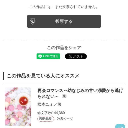
この作品には、まだ投票されていません。
投票する
この作品をシェア
この作品を見ている人にオススメ
再会ロマンス～幼なじみの甘い溺愛から逃げ
られない～
完
松本ユミ
／著
総文字数/144,360
245ページ
恋愛(純愛)