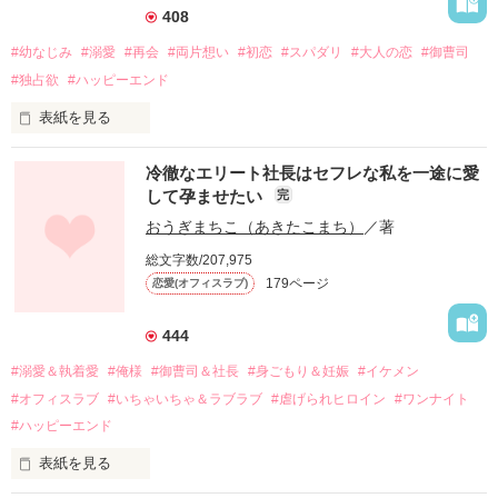
408
#幼なじみ
#溺愛
#再会
#両片想い
#初恋
#スパダリ
#大人の恋
#御曹司
#独占欲
#ハッピーエンド
表紙を見る
冷徹なエリート社長はセフレな私を一途に愛
して孕ませたい
完
幼なじみの哲平に淡い恋心を抱いていた美桜。

おうぎまちこ（あきたこまち）
／著
しかし、ある出来事をきっかけに二人の関係は壊れてしまう。

総文字数/207,975
関係修復もできないまま、美桜は両親の離婚によって

179ページ
恋愛(オフィスラブ)
引っ越すことになり、哲平とも離れ離れになった。

それから約十二年後。

444
過去の傷から、二度と会いたくないと思っていた哲平に

#溺愛＆執着愛
#俺様
#御曹司＆社長
#身ごもり＆妊娠
#イケメン
運命のような再会を果たす。

#オフィスラブ
#いちゃいちゃ＆ラブラブ
#虐げられヒロイン
#ワンナイト
そして、ひょんなことから

#ハッピーエンド
酔った勢いで一夜を共にしてしまった。

表紙を見る
さらに、美桜が初めてだと知った哲平は

『責任をとる、結婚しよう』と真っ直ぐに告げてきた。
