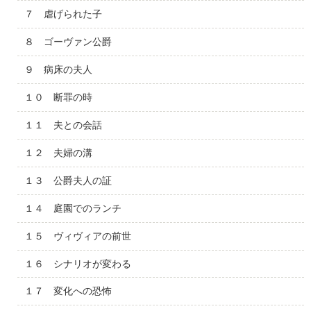
７ 虐げられた子
８ ゴーヴァン公爵
９ 病床の夫人
１０ 断罪の時
１１ 夫との会話
１２ 夫婦の溝
１３ 公爵夫人の証
１４ 庭園でのランチ
１５ ヴィヴィアの前世
１６ シナリオが変わる
１７ 変化への恐怖