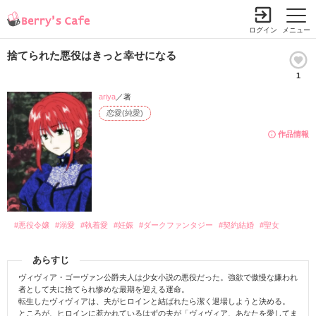
ログイン
メニュー
捨てられた悪役はきっと幸せになる
1
ariya
／著
恋愛(純愛)
作品情報
#悪役令嬢
#溺愛
#執着愛
#妊娠
#ダークファンタジー
#契約結婚
#聖女
あらすじ
ヴィヴィア・ゴーヴァン公爵夫人は少女小説の悪役だった。強欲で傲慢な嫌われ
者として夫に捨てられ惨めな最期を迎える運命。
転生したヴィヴィアは、夫がヒロインと結ばれたら潔く退場しようと決める。
ところが、ヒロインに惹かれているはずの夫が「ヴィヴィア、あなたを愛してま