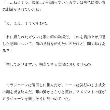
「……ねえミラ。義姉上が羽織っていたガウンは灰色に濃い青
の刺繍がされていたね」
「え、ええ。そうですわね」
「君に贈られたガウンは紫に銀の刺繍だ。これを義姉上が用意
した意味について、俺の見解を伝えたいのだけど、聞く耳はあ
る？」
「察しておりますが、明言できる立場におりませんの」
ミラジェーンは遠回しに拒んだが、エースは笑顔のまま彼女
の顔を覗き込んだ。銀の髪がさらりと流れ、アメジストの瞳が
ミラジェーンを楽しそうに見つめていた。