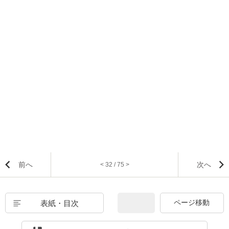
前へ
次へ
< 32 / 75 >
表紙・目次