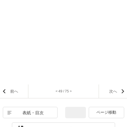
前へ
次へ
< 49 / 75 >
表紙・目次