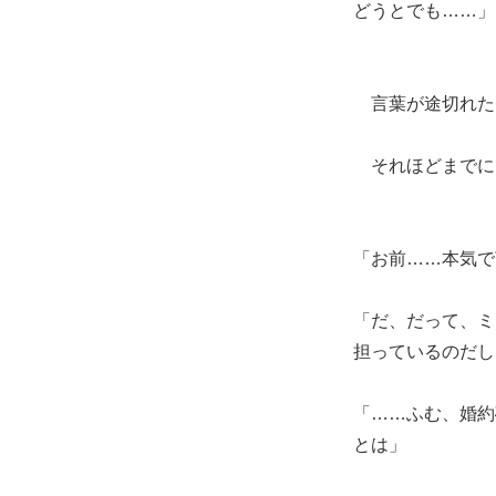
どうとでも……」
言葉が途切れた
それほどまでに
「お前……本気で
「だ、だって、ミ
担っているのだし
「……ふむ、婚約
とは」