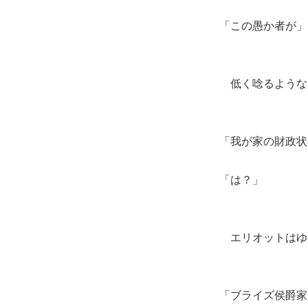
「この愚か者が」
低く唸るような
「我が家の財政状
「は？」
エリオットはゆ
「ブライズ侯爵家