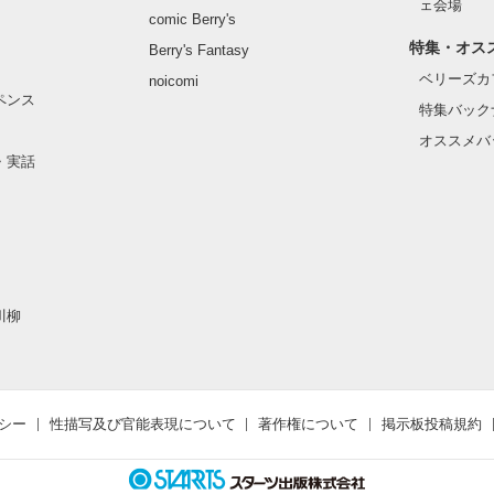
ェ会場
comic Berry's
特集・オス
Berry's Fantasy
ベリーズカ
noicomi
ペンス
特集バック
オススメバ
・実話
川柳
シー
性描写及び官能表現について
著作権について
掲示板投稿規約