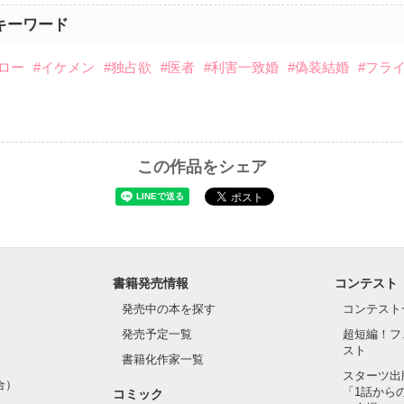
キーワード
ロー
#イケメン
#独占欲
#医者
#利害一致婚
#偽装結婚
#フラ
この作品をシェア
書籍発売情報
コンテスト
発売中の本を探す
コンテスト
発売予定一覧
超短編！フ
スト
書籍化作家一覧
スターツ出
合）
「1話から
コミック