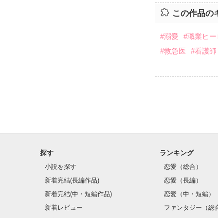
この作品の
#溺愛
#職業ヒー
#救急医
#看護師
探す
ランキング
小説を探す
恋愛（総合）
新着完結(長編作品)
恋愛（長編）
新着完結(中・短編作品)
恋愛（中・短編）
新着レビュー
ファンタジー（総