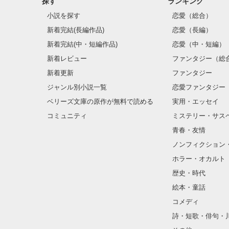
探す
ランキング
小説を探す
恋愛（総合）
新着完結(長編作品)
恋愛（長編）
新着完結(中・短編作品)
恋愛（中・短編）
新着レビュー
ファンタジー（総
新着更新
ファンタジー
ジャンル別小説一覧
恋愛ファンタジー
ベリーズ文庫の原作が無料で読める
実用・エッセイ
コミュニティ
ミステリー・サス
青春・友情
ノンフィクション
ホラー・オカルト
歴史・時代
絵本・童話
コメディ
詩・短歌・俳句・