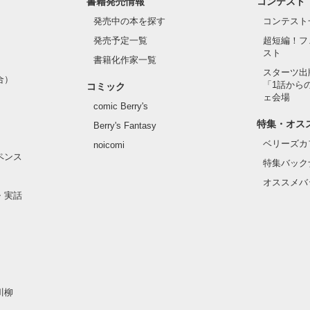
書籍発売情報
コンテスト
発売中の本を探す
コンテスト
発売予定一覧
超短編！フ
スト
書籍化作家一覧
スターツ出
合）
「1話から
コミック
ェ会場
comic Berry's
特集・オス
Berry's Fantasy
ベリーズカ
noicomi
ペンス
特集バック
オススメバ
・実話
川柳