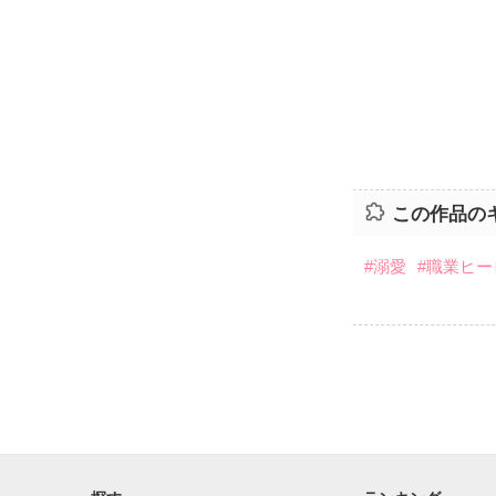
この作品の
#溺愛
#職業ヒー