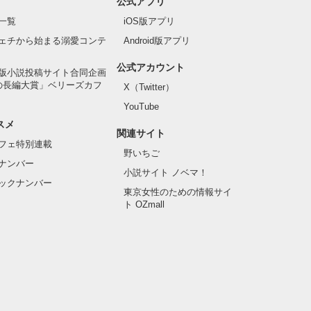
公式アプリ
一覧
iOS版アプリ
ェチから始まる溺愛コンテ
Android版アプリ
公式アカウント
版小説投稿サイト合同企画
の長編大賞」ベリーズカフ
X（Twitter）
YouTube
スメ
関連サイト
フェ特別連載
野いちご
ナンバー
小説サイト ノベマ！
ックナンバー
東京女性のための情報サイ
ト OZmall