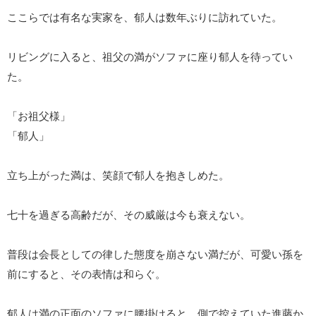
ここらでは有名な実家を、郁人は数年ぶりに訪れていた。
リビングに入ると、祖父の満がソファに座り郁人を待ってい
た。
「お祖父様」
「郁人」
立ち上がった満は、笑顔で郁人を抱きしめた。
七十を過ぎる高齢だが、その威厳は今も衰えない。
普段は会長としての律した態度を崩さない満だが、可愛い孫を
前にすると、その表情は和らぐ。
郁人は満の正面のソファに腰掛けると、側で控えていた進藤か