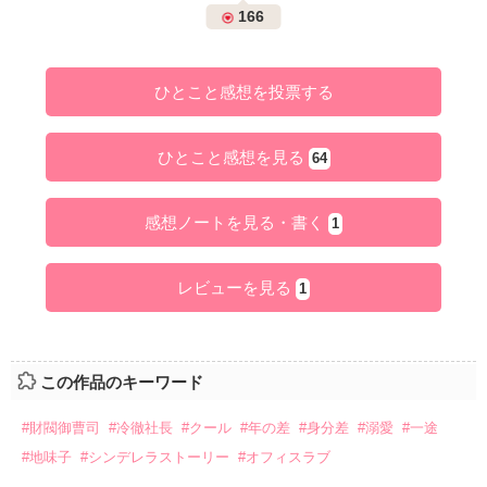
166
ひとこと感想を投票する
ひとこと感想を見る
64
感想ノートを見る・書く
1
レビューを見る
1
この作品のキーワード
#財閥御曹司
#冷徹社長
#クール
#年の差
#身分差
#溺愛
#一途
#地味子
#シンデレラストーリー
#オフィスラブ