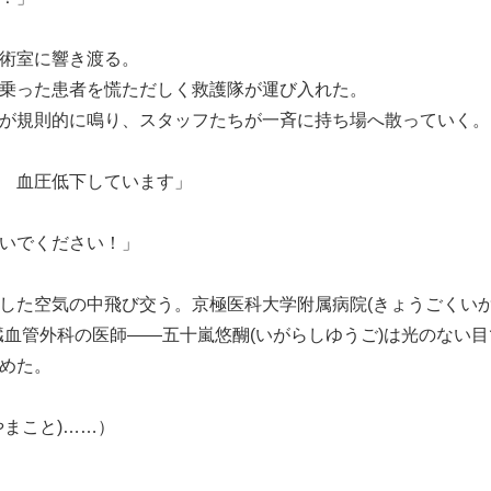
術室に響き渡る。
乗った患者を慌ただしく救護隊が運び入れた。
が規則的に鳴り、スタッフたちが一斉に持ち場へ散っていく。
 血圧低下しています」
いでください！」
した空気の中飛び交う。京極医科大学附属病院(きょうごくい
臓血管外科の医師――五十嵐悠醐(いがらしゆうご)は光のない
めた。
やまこと)……）