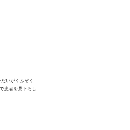
かだいがくふぞく
目で患者を見下ろし