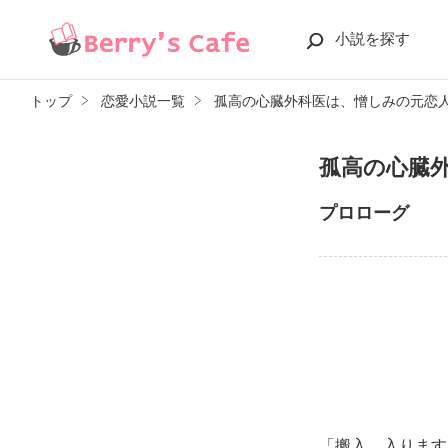
小説を探す
トップ
恋愛小説一覧
孤高の心臓外科医は、憎しみの元恋
孤高の心臓
プロローグ
「搬入、入ります