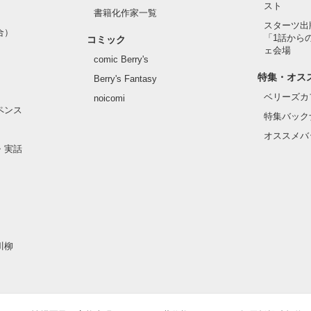
スト
書籍化作家一覧
スターツ出
合）
「1話から
コミック
ェ会場
comic Berry's
特集・オス
Berry's Fantasy
ベリーズカ
noicomi
ペンス
特集バック
オススメバ
・実話
川柳