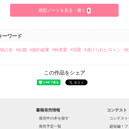
感想ノートを見る・書く
6
キーワード
#独占欲
#結婚
#婚約破棄
#執着愛
#溺愛
#虐げられヒロイン
#
この作品をシェア
書籍発売情報
コンテスト
発売中の本を探す
コンテスト
発売予定一覧
超短編！フ