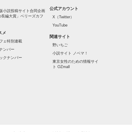
公式アカウント
版小説投稿サイト合同企画
の長編大賞」ベリーズカフ
X（Twitter）
YouTube
スメ
関連サイト
フェ特別連載
野いちご
ナンバー
小説サイト ノベマ！
ックナンバー
東京女性のための情報サイ
ト OZmall