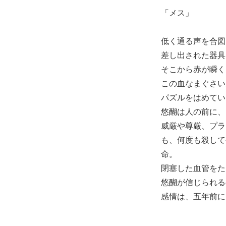
「メス」
低く通る声を合図
差し出された器具
そこから赤が瞬く
この血なまぐさい
パズルをはめてい
悠醐は人の前に、
威厳や尊厳、プラ
も、何度も殺して
命。
閉塞した血管をた
悠醐が信じられる
感情は、五年前に