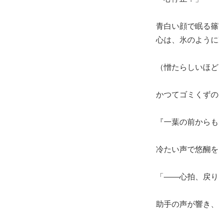
青白い顔で眠る篠
心は、氷のように
（憎たらしいほど
かつてゴミくずの
『一葉の前からも
冷たい声で悠醐を
「――心拍、戻り
助手の声が響き、