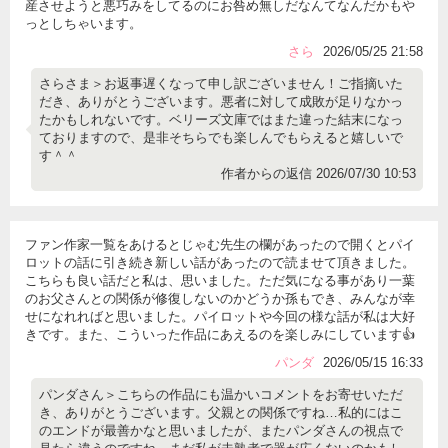
産させようと悪巧みをしてるのにお咎め無しだなんてなんだかもや
っとしちゃいます。
さら
2026/05/25 21:58
さらさま＞お返事遅くなって申し訳ございません！ご指摘いた
だき、ありがとうございます。悪者に対して成敗が足りなかっ
たかもしれないです。ベリーズ文庫ではまた違った結末になっ
ておりますので、是非そちらでも楽しんでもらえると嬉しいで
す＾＾
作者からの返信 2026/07/30 10:53
ファン作家一覧をあけるとじゃむ先生の欄があったので開くとパイ
ロットの話に引き続き新しい話があったので読ませて頂きました。
こちらも良い話だと私は、思いました。ただ気になる事があり一葉
のお父さんとの関係が修復しないのかどうか孫もでき、みんなが幸
せになれればと思いました。パイロットや今回の様な話が私は大好
きです。また、こういった作品にあえるのを楽しみにしています👍
パンダ
2026/05/15 16:33
パンダさん＞こちらの作品にも温かいコメントをお寄せいただ
き、ありがとうございます。父親との関係ですね…私的にはこ
のエンドが最善かなと思いましたが、またパンダさんの視点で