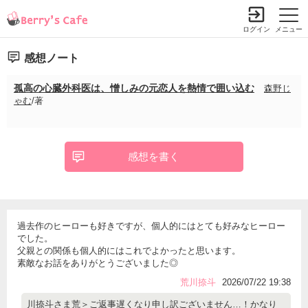
ログイン
メニュー
感想ノート
孤高の心臓外科医は、憎しみの元恋人を熱情で囲い込む
森野じ
ゃむ
/著
感想を書く
過去作のヒーローも好きですが、個人的にはとても好みなヒーロー
でした。
父親との関係も個人的にはこれでよかったと思います。
素敵なお話をありがとうございました◎
荒川捺斗
2026/07/22 19:38
川捺斗さま荒＞ご返事遅くなり申し訳ございません…！かなり