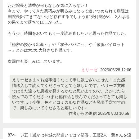
ただ院長と清香が何もなしが気に入らない！
今まで、やってきた悪巧みが明るみになって追いつめられて病院は
副院長(出てきてないけど存在するでしょう)に受け継がれ、2人は地
の果てまで落ちてほしかった。
もう少し時間をおいてもう一度読み直したいと思った作品でした。
「秘密の授かり出産～」や「双子パパに～」や「敏腕パイロット
～」とかは大.大.大好きな作品です。
次回作も楽しみにしています。
えリーゼ
2026/05/28 12:06
えリーゼさま＞お返事遅くなって申し訳ございません！また感
情移入して読んでくださってとても嬉しいです。ベリーズ文庫
ではまた違った悪者が見えるかなと思いますので、よかったら
読んでみてください♪また他作品も読んでくださってとても嬉し
いです…！今後、色々とコミカルな作品なども発表予定ですの
で、楽しみにいてくださると嬉しいです♪
作者からの返信 2026/07/30 10:56
87ページ五十嵐がは神城の間違いでは？清香，工藤2人一葉さんを流