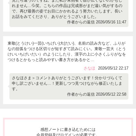
見たら違うのですね。まだ私が未熟者で器が広くないのかもし
れません…💦笑。こちらの作品は完成形がまだ遠い気がするの
で、再び最善の姿でお目にかかれるよう努力いたします。長い
お話をみてくださり、ありがとうございました。
作者からの返信 2026/05/16 11:47
東敬(とうけい)一芸(いちげい)大(だい)、名前の読み方など、ふりが
なの括弧をつける区切りが短すぎて読みにくい。東敬一芸大（とう
けいいちげいだい）のようにしたり、漢字の上に小さくふりがなを
つけるとかもっと読みやすい書き方があるかと…
さなほ
2026/05/12 22:17
さなほさま＞コメントありがとうございます！分かりづらくて
申し訳ございません…！更新しつつ見つけながら修正いたしま
す。
作者からの返信 2026/05/12 22:58
感想ノートに書き込むためには
会員登録及びログインが必要です。