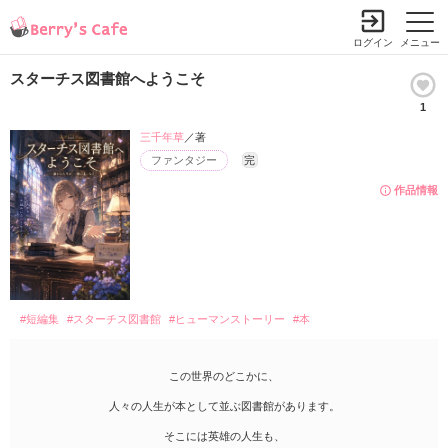
ログイン
メニュー
スターチス図書館へようこそ
1
三千年草
／著
ファンタジー
完
作品情報
#短編集
#スターチス図書館
#ヒューマンストーリー
#本
この世界のどこかに、
人々の人生が本として並ぶ図書館があります。
そこには英雄の人生も、