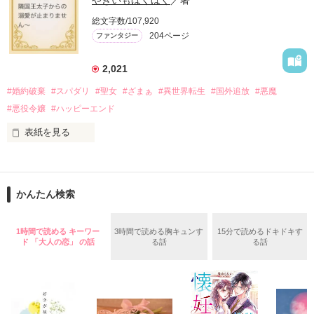
やきいもほくほく
／著
「いやっほぉぉおお〜い！！！！」

総文字数/107,920
＊この世界のお金はお札にさせてください。

204ページ
ファンタジー
バンジーした侯爵令嬢の先にいたのは

＊なろう、カクヨム、アルファポリス掲載中
甘いマスクの公爵様の頭上でした

2,021
「ど、どいてぇぇぇえ！！！！！」

#婚約破棄
#スパダリ
#聖女
#ざまぁ
#異世界転生
#国外追放
#悪魔
作品を読む
「…は？」

#悪役令嬢
#ハッピーエンド
表紙を見る
そんな最悪の出会いを果たした二人

○●○●○●○● ○●○●○●○●

第5回 一二三書房 WEB小説大賞

期間中受賞をいただきました。

かんたん検索
リリィ・ロゼッタ侯爵令嬢

ありがとうございますヽ(´▽｀)/

ふんわりとした淡いピンクの髪に澄んだ水色の瞳

２０２５.０２.１５　書籍発売中です！

1時間で読める キーワー
3時間で読める胸キュンす
15分で読めるドキドキす
透き通るほど白い肌と華奢の手足

○●○●○●○●○●○●○●○●

ド 「大人の恋」 の話
る話
る話
お人形のように可愛いらしい見た目とは裏腹に

残念なほどに自由でお気楽なお転婆令嬢

「フランソワーズ・ベルナール、貴様との婚約は破棄させても
らう」

パーティーの場で、シュバリタイア王国の王太子……セドリッ
ギル・レイヴン公爵

ク・ノル・シュバリタイアの声が響く。
