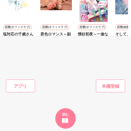
その隣にはフランソワーズの義理の妹、マドレーヌが立ってい
サラサラとした綺麗な黒髪に綺麗な青色の瞳

た。

あまりにも整った顔は女性たちを引き寄せる

（さて……ここまでは物語通りかしら）

社交界で圧倒的人気を誇っていた

フランソワーズ・ベルナールは前世で読んだ小説の悪役令嬢だ
表では甘いマスクを被る彼の裏は……

った。

恋愛(オフィスラブ)
恋愛(オフィスラブ)
恋愛(オフィスラブ)
恋愛(純愛)
そして『聖女』として悪魔の宝玉を抑えて国を守っていたのだ
塩対応の千歳さん
君色ロマンス～副
懐妊初夜～一途な
そして、
が……。

は甘い嘘をつく
社長の甘い恋の罠
社長は求愛の手を
花開く。
（これですべてが思い通りに終わると思っているんでしょう
～
緩めない～
空から降ってきたリリィに恋したギルは

千咲ゆず葉／著
松本ユミ
が……甘いのよ）

国王命令での婚約を申し込む

松本ユミ／著
兎山もなか／著
マドレーヌに貶められて罪に問われたフランソワーズは国外へ
の逃亡を決意する。

とある事情で絶対婚約したくないリリィは

そうだ！男装執事として生きていこう！

しかし逃亡しようとしたフランソワーズの前に現れたのは隣
もっと見る
【修行してきます。私は元気です。】

国、フェーブル王国の王太子ステファンだった。

謎のリリィらしい手紙を残して逃亡

彼はある事情からフランソワーズの『聖女』としての力を欲し
かんたん検索の条件を変える
ていた。

アプリ
フェーブル王国で、国を救った救世主として持ち上げられ、ス
だけど……配属されたのはレイヴン公爵家だった

テファンから溺愛されるフランソワーズは幸せな日々を過ご
す。

一方、フランソワーズを追い出したシュバリタイア王国は破滅
「その瞳の色……」

へと向かう──。　

読む
「！！！」

【他サイトにも掲載中】