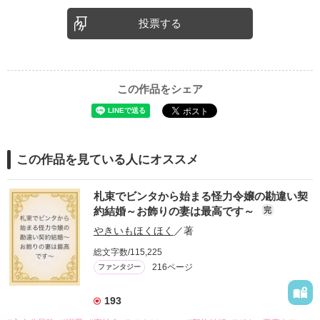
投票する
この作品をシェア
この作品を見ている人にオススメ
札束でビンタから始まる怪力令嬢の勘違い契
約結婚～お飾りの妻は最高です～
完
やきいもほくほく
／著
総文字数/115,225
216ページ
ファンタジー
193