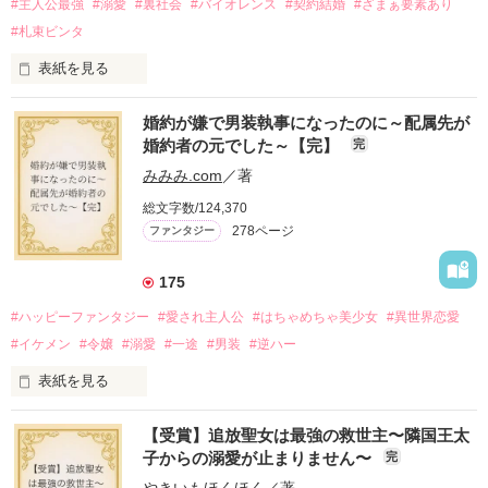
#主人公最強
#溺愛
#裏社会
#バイオレンス
#契約結婚
#ざまぁ要素あり
#札束ビンタ
表紙を見る
かつては英雄と呼ばれた父は事業で失敗ばかり。

婚約が嫌で男装執事になったのに～配属先が
そのせいで極貧生活を送るオリヴィア・ディルムーンは、母が
婚約者の元でした～【完】
完
倒れたことをきっかけに娼婦になり稼ごうと屋敷を飛び出し
た。

みみみ.com
／著
娼館（たぶん）の店主は札束でビンタしてくる謎の男。

総文字数/124,370
金と引き換えに雇われたと思いきや……契約結婚だった！？

278ページ
ファンタジー
裏社会を牛耳るロベールは仮面をつけており、謎が多いが幸せ
な結婚生活を満喫中。

そこでロベールを慕うアリスに一方的に敵視され、嫌がらせを
175
受けるもオリヴィアには効果なし。

#ハッピーファンタジー
#愛され主人公
#はちゃめちゃ美少女
#異世界恋愛
勘違いから始まる初夜騒動に危険ばかりの血まみれ新婚生活。

#イケメン
#令嬢
#溺愛
#一途
#男装
#逆ハー
次第にロベールはオリヴィアを気にかけるように……？

表紙を見る
「この金が欲しければ、俺の言うことに従え」

「──はい、喜んで！」

【受賞】追放聖女は最強の救世主〜隣国王太
出会いは最悪、結婚生活は最高……？

＼異世界ラブコメ×ハッピーファンタジー／

子からの溺愛が止まりません〜
完
愛を知らない公爵と天然怪力令嬢の溺愛バイオレンスラブコメ
ディです。
