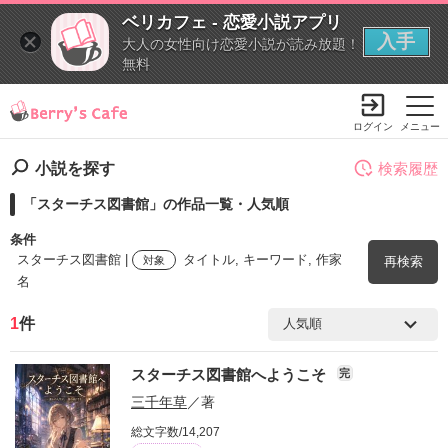
ベリカフェ - 恋愛小説アプリ
入手
大人の女性向け恋愛小説が読み放題！
無料
ログイン
メニュー
小説を探す
検索履歴
「スターチス図書館」の作品一覧・人気順
条件
スターチス図書館 |
タイトル, キーワード, 作家
対象
再検索
名
1
件
検索ワード
スターチス図書館へようこそ
完
を含む
三千年草
／著
総文字数/14,207
を除く