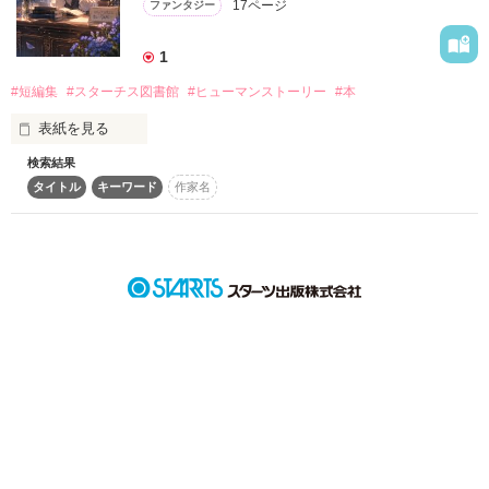
17ページ
ファンタジー
詳しく検索
1
検索対象
#短編集
#スターチス図書館
#ヒューマンストーリー
#本
タイトル
キーワード
作家名
表紙コメント
表紙を見る
あらすじ
検索結果
タイトル
キーワード
作家名
この世界のどこかに、

ジャンル
人々の人生が本として並ぶ図書館があります。

感想
そこには英雄の人生も、

名も知られぬ誰かの人生も、

ステータス
全て
完結
更新中
等しく一冊の本として収められています。

作品の長さ
長編
中編
短編
もしあなたがその図書館を訪れたなら、

作品の長さについて
どの本を手に取るでしょうか。

コンテスト
そして、その人生を読み終えたとき、
