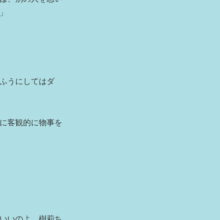
」
ふうにしてはダ
に客観的に物事を
いいのよ、樹莉ち