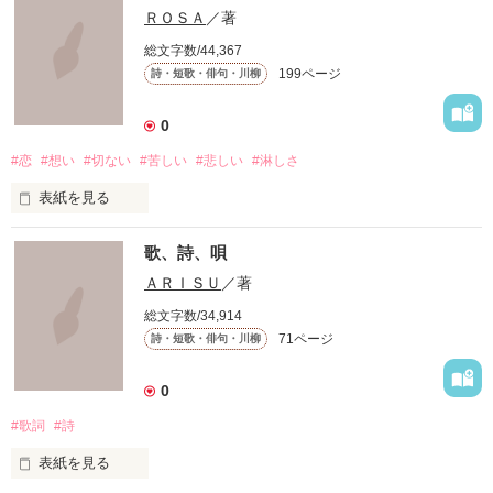
『知らずに』

ＲＯＳＡ
／著
総文字数/44,367
199ページ
詩・短歌・俳句・川柳
知らずに歩いてきた

0
#恋
#想い
#切ない
#苦しい
#悲しい
#淋しさ
道は、遠く

表紙を見る
道は、浅く

歌、詩、唄
満たされることのない

ＡＲＩＳＵ
／著
この胸の奥深く

総文字数/34,914
71ページ
詩・短歌・俳句・川柳
絶えず支配し続けては

叫ぶ絶望

0
無知を振りかざして

#歌詞
#詩
たしかなものは

嘘つきな私は

表紙を見る
ただひとつ
