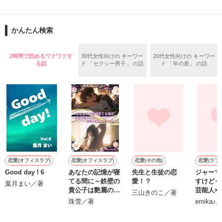
いつか辿り着けるまで

もがいたふりをしていた

悲しいことや辛いこと、

かんたん検索
嬉しいこと楽しいこと

2時間で読めるワクワクす
30代女性向けの キーワー
20代女性向けの キーワー
る話
ド 「セクシー男子」 の話
ド 「年の差」 の話
きっと私達が生きてゆく中で

知っていく度に

とても

"かけがえのないもの"

だと思う。

やっと君との

作品を読む
恋をして、

初めて知る感情もある。

恋愛(オフィスラブ)
恋愛(オフィスラブ)
恋愛(その他)
恋愛(ラブ
約束を守れる気がした

Good day ! 6
あなたの記憶が寝
先生と生徒の恋
ジャーマ
てる間に～鉄壁の
愛！？
すけどっ
仕事をして、

葉月まい／著
貴公子は艶麗の女
芸能人×
三山きのこ／著
m
何かを思い知ることもある。

帝を甘やかしたい
ャー～
珠雪／著
emika♪
～