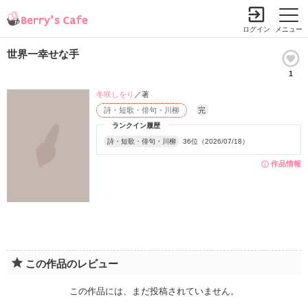
ログイン
メニュー
世界一幸せな手
1
冬咲しをり
／著
詩・短歌・俳句・川柳
完
ランクイン履歴
詩・短歌・俳句・川柳
36位（2026/07/18）
作品情報
この作品のレビュー
この作品には、まだ投稿されていません。