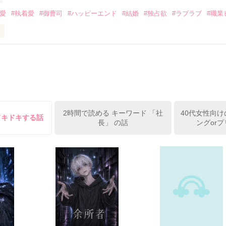
みてっぺい)

溺愛
#執着愛
#御曹司
#ハッピーエンド
#結婚
#独占欲
#ラブラブ
#職業
ずの二人の時間が、再び動き出す。

、溺愛ラブ。

）は大手お菓子メーカー、三日月製菓コーポレーションの企画戦略室で働
7.25

年前から付き合いはじめ、半年前から同棲を始めた、同期で恋人の石垣守
姫原由羅（24）との浮気が発覚した上、いつのまにか元カノにされてい
便利屋雛子』と馬鹿にされ、一人こっそり泣いていた雛子に、企画戦略
）が『──俺と結婚してくれないか』といきなりプロポーズをしてきた上
ていた話の改稿版です＊

2時間で読める キーワード 「社
40代女性向け
俺の雛子』🦅

ドキドキする話
長」 の話
ングor
ひぃ、雛子？！！！』🐥

上司が見せる素顔は、なぜか想像以上に甘くて……🐥💓🦅

作品を読む
用の画像も全てフリー素材です。

.6.3〜7.20完結です。　

にて恋愛トレンド1位でした〜良かったら読んで頂けると嬉しいです。