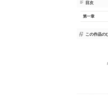
目次
第一章
この作品の