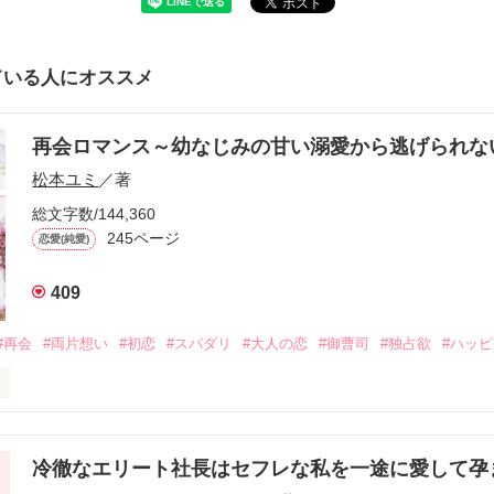
ている人にオススメ
再会ロマンス～幼なじみの甘い溺愛から逃げられ
松本ユミ
／著
総文字数/144,360
245ページ
恋愛(純愛)
409
#再会
#両片想い
#初恋
#スパダリ
#大人の恋
#御曹司
#独占欲
#ハッ
冷徹なエリート社長はセフレな私を一途に愛して孕
に淡い恋心を抱いていた美桜。
