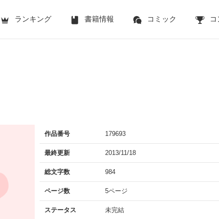
ランキング
書籍情報
コミック
コ
作品番号
179693
最終更新
2013/11/18
総文字数
984
ページ数
5ページ
ステータス
未完結