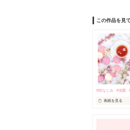
この作品を見
#幼なじみ
#溺愛
表紙を見る
幼なじみの哲平