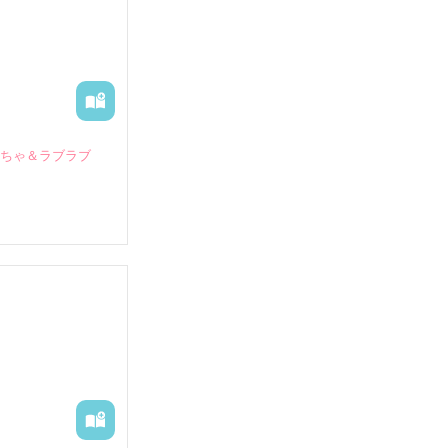
いちゃ＆ラブラブ
していたとこ
る財閥御曹司に
―御影恭司その
出された上、二