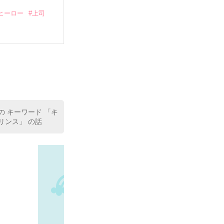
ヒーロー
#上司
いている。

（26）がいる
た。

室の上司である
、同居まで提案
の キーワード 「キ
プリンス」 の話