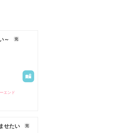
ない～
完
ピーエンド
ませたい
完