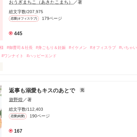
おうぎまちこ（あきたこまち）
／著
来事をきっかけに二人の関係は壊れてしまう。

ないまま、美桜は両親の離婚によって

総文字数/207,975
なり、哲平とも離れ離れになった。

179ページ
恋愛(オフィスラブ)
年後。

445
二度と会いたくないと思っていた哲平に

会を果たす。

俺様
#御曹司＆社長
#身ごもり＆妊娠
#イケメン
#オフィスラブ
#いちゃ
なことから

#ワンナイト
#ハッピーエンド
夜を共にしてしまった。

初めてだと知った哲平は

結婚しよう』と真っ直ぐに告げてきた。

流されて前の職場でうまくいかなかった梅田美桜は、海外で傷心旅行を
裏腹に、好きという気持ちを隠すことなく

年と出会い、酒の勢いもあり一夜限りの関係となる。



は新しい職場でワンナイトした美青年と再会。なんと彼の正体は、とあ
返事も溺愛もキスのあとで
完
族を離れて起業した新進気鋭の実業家、社内でも冷徹だと評判な社長―
哲平は美桜がストーカー被害に

遊野煌
／著
―！

を知る。

ら飼い猫の世話係を命じられた美桜は、猫の世話を口実にしばしば呼び
、哲平は同居を提案してきて――。

総文字数/112,403
190ページ
恋愛(純愛)
みお)

167
作品を読む