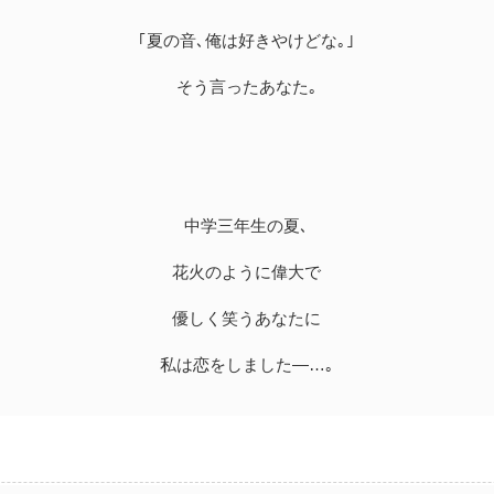
｢夏の音､俺は好きやけどな｡｣
そう言ったあなた｡
中学三年生の夏､
花火のように偉大で
優しく笑うあなたに
私は恋をしました―…｡