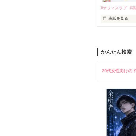
鳴海哲平 (なる
#オフィスラブ
#
止まっていたは
表紙を見る
再会から始まる
舞川雛子（26
2026.6.5～2026.
また雛子には2
のだが、後輩の
守と由羅から『
かんたん検索
雪瀬鷹哉（29
＊以前、公開し
してきて──？

鷹哉『宜しくな、
20代女性向けの
雛子『俺の……
シゴデキで冷徹な
※表紙も作中使
※執筆期間2026
※他サイトさん