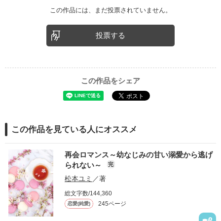
この作品には、まだ投票されていません。
投票する
この作品をシェア
この作品を見ている人にオススメ
再会ロマンス～幼なじみの甘い溺愛から逃げ
られない～
完
松本ユミ
／著
総文字数/144,360
245ページ
恋愛(純愛)