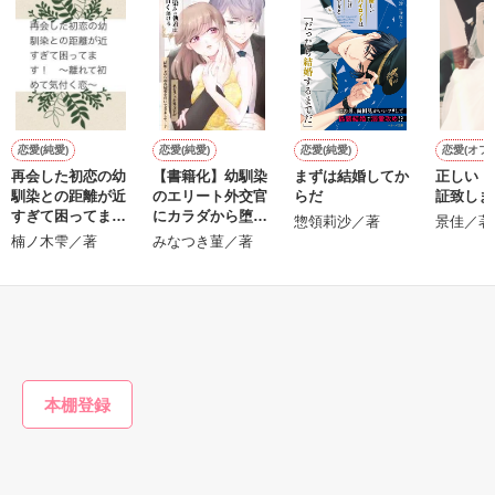
鷹哉『宜しくな、俺の雛子』🦅

雛子『俺の……ひぃ、雛子？！！！』🐥

作品を読む
シゴデキで冷徹な上司が見せる素顔は、なぜか想像以上に甘く
て……🐥💓🦅

恋愛(純愛)
恋愛(純愛)
恋愛(純愛)
恋愛(オフ
再会した初恋の幼
【書籍化】幼馴染
まずは結婚してか
正しい『
※表紙も作中使用の画像も全てフリー素材です。

馴染との距離が近
のエリート外交官
らだ
証致しま
※執筆期間2026.6.3〜7.20完結です。　

すぎて困ってま
にカラダから堕と
惣領莉沙／著
景佳／著
※他サイトさんにて恋愛トレンド1位でした〜良かったら読ん
す！ ～離れて初
されそうです
楠ノ木雫／著
みなつき菫／著
で頂けると嬉しいです。
めて気付く恋～
もっと見る
作品を読む
かんたん検索の条件を変える