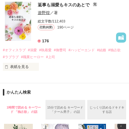
　おかしな噂を流されて前の職場でうまくいかなかった梅田美
戸惑う美桜とは裏腹に、好きという気持ちを隠すことなく

返事も溺愛もキスのあとで
完
桜は、海外で傷心旅行をしていたところ、日本人美青年と出会
甘やかしてくる。

い、酒の勢いもあり一夜限りの関係となる。

遊野煌
／著
　帰国後、美桜は新しい職場でワンナイトした美青年と再会。
そんなある日、哲平は美桜がストーカー被害に

総文字数/112,403
なんと彼の正体は、とある財閥御曹司にも関わらず、一族を離
遭っていることを知る。

190ページ
恋愛(純愛)
れて起業した新進気鋭の実業家、社内でも冷徹だと評判な社長
美桜を守るため、哲平は同居を提案してきて――。

――御影恭司その人だったのだ――！

　なぜか恭司から飼い猫の世話係を命じられた美桜は、猫の世
176
話を口実にしばしば呼び出された上、二人はいわゆる身体だけ
夏木美桜(なつきみお)

#オフィスラブ
#溺愛
#執着愛
#御曹司
#ハッピーエンド
#結婚
#独占欲
✕

#ラブラブ
#職業ヒーロー
#上司
鳴海哲平 (なるみてっぺい)

表紙を見る
作品を読む
止まっていたはずの二人の時間が、再び動き出す。

舞川雛子（26）は大手お菓子メーカー、三日月製菓コーポレー
再会から始まる、溺愛ラブ。

ションの企画戦略室で働いている。

また雛子には2年前から付き合いはじめ、半年前から同棲を始
2026.6.5～2026.7.25

かんたん検索
めた、同期で恋人の石垣守（26）がいるのだが、後輩の姫原由
羅（24）との浮気が発覚した上、いつのまにか元カノにされて
いた。

1時間で読める キーワー
15分で読める キーワード
じっくり読めるドキドキ
守と由羅から『便利屋雛子』と馬鹿にされ、一人こっそり泣い
ド 「独占欲」 の話
「クール男子」 の話
する話
＊以前、公開していた話の改稿版です＊

ていた雛子に、企画戦略室の上司である雪瀬鷹哉（29）が
『──俺と結婚してくれないか』といきなりプロポーズをしてき
た上、同居まで提案してきて──？
