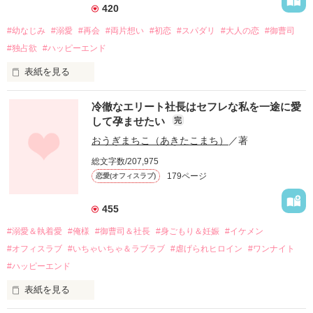
420
#幼なじみ
#溺愛
#再会
#両片想い
#初恋
#スパダリ
#大人の恋
#御曹司
#独占欲
#ハッピーエンド
表紙を見る
冷徹なエリート社長はセフレな私を一途に愛
して孕ませたい
完
幼なじみの哲平に淡い恋心を抱いていた美桜。

おうぎまちこ（あきたこまち）
／著
しかし、ある出来事をきっかけに二人の関係は壊れてしまう。

総文字数/207,975
関係修復もできないまま、美桜は両親の離婚によって

179ページ
恋愛(オフィスラブ)
引っ越すことになり、哲平とも離れ離れになった。

それから約十二年後。

455
過去の傷から、二度と会いたくないと思っていた哲平に

#溺愛＆執着愛
#俺様
#御曹司＆社長
#身ごもり＆妊娠
#イケメン
運命のような再会を果たす。

#オフィスラブ
#いちゃいちゃ＆ラブラブ
#虐げられヒロイン
#ワンナイト
そして、ひょんなことから

#ハッピーエンド
酔った勢いで一夜を共にしてしまった。

表紙を見る
さらに、美桜が初めてだと知った哲平は

『責任をとる、結婚しよう』と真っ直ぐに告げてきた。
