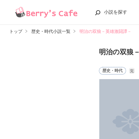
小説を探す
トップ
歴史・時代小説一覧
明治の双狼－英雄激闘譚－
明治の双狼
歴史・時代
完