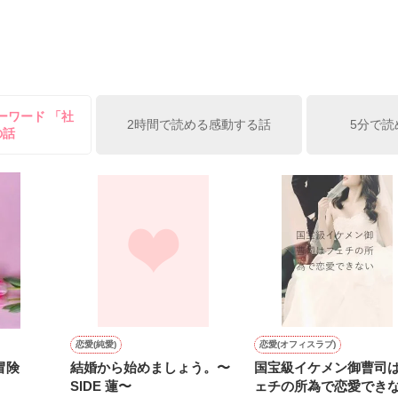
途すぎる軍人の愛に包囲され、自らの誇りである日本刺繍の腕で運命を
逆転夫婦愛！

おいでなんし、

へ。

ーワード 「社
だけましたら是非ブクマ・いいねで応援よろしくお願いします

2時間で読める感動する話
5分で読
の話
燃料投下も是非

街・吉原───裏遊郭。

Iによるイメージです

ではありんせん。

女が夢を見る場所でありんす。

作品を読む
取られる条件は

美貌、ただひとつ。

”と、申しんす。

恋愛(純愛)
恋愛(オフィスラブ)
冒険
結婚から始めましょう。〜
国宝級イケメン御曹司
SIDE 蓮〜
ェチの所為で恋愛でき