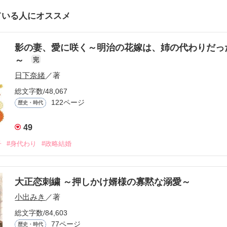
ている人にオススメ
影の妻、愛に咲く～明治の花嫁は、姉の代わりだっ
～
完
日下奈緒
／著
総文字数/48,067
122ページ
歴史・時代
49
子
#身代わり
#政略結婚
大正恋刺繍 ～押しかけ婿様の寡黙な溺愛～
小出みき
／著
総文字数/84,603
77ページ
歴史・時代