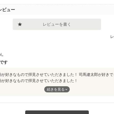
レビュー
レビューを書く
レ
ん
です
治が好きなもので拝見させていただきました！
好きで、幕末～明治が好きになり、新撰組や維新志士も好きになり
続きを見る
んとに素敵ですよね。カッコいいです！
特に好きな斉藤の登場がすごく嬉しかったです(o^-')b
も、おもしろかったです！
という発想もステキだと思いました！