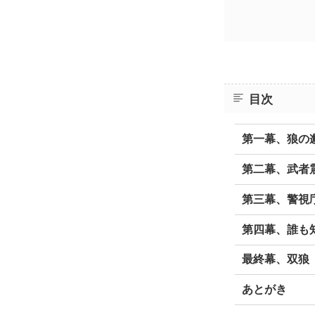
目次
第一幕、狼の
第二幕、武者
第三幕、警視
第四幕、誰も
最終幕、双狼
あとがき