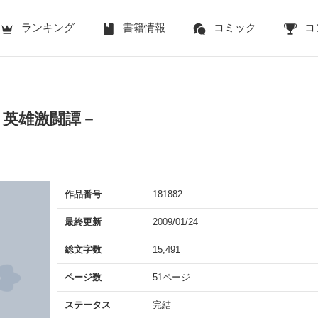
ランキング
書籍情報
コミック
コ
－英雄激闘譚－
作品番号
181882
最終更新
2009/01/24
総文字数
15,491
ページ数
51ページ
ステータス
完結