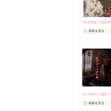
#大正浪漫
#没落
表紙を見る
「私が一条家に
借金で差し押さ
絶望する令嬢・
彼は莫大な借財
拒否権のない契
しかし、始まっ
「あなたが望ま
「あなたの好き
#江戸時代
#遊郭
軍服の奥に15
表紙を見る
守り抜こうとす