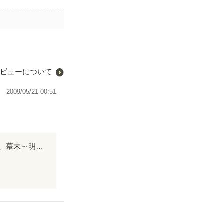
ビューについて
2009/05/21 00:51
私も幕末～明治が好きなもので拝見させていただきました！ 司馬遼太郎が好きで、幕末～明治が好きになり、新撰組や維新志士も好きになりました。 生き様とかほんとに素敵ですよね。カッコいいです！ 新撰組の中でも特に好きな斉藤の登場がすごく嬉しかったです(o^-')b 戦いのシーンも、おもしろかったです！ 剣術VS柔道という発想もステキだと思いました！ 長々と申し訳ない(*_*) ゼヒゼヒまた書いていただきたいです(^-^)
ました。