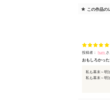
この作品の
投稿者：
hum
さ
おもしろかった
私も幕末～明
司馬遼太郎が
生き様とかほ
新撰組の中でも
戦いのシーン
剣術VS柔道