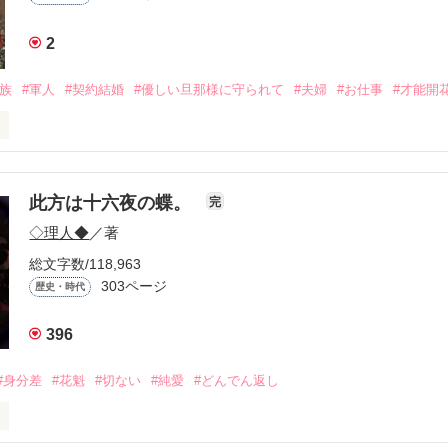
2
華族
#軍人
#契約結婚
#優しい旦那様に守られて
#夫婦
#お仕事
#才能開
婿入りしたのは、ただ単に澄乃さんと結婚したかったからです」

え寸前の一条伯爵家。

此方は十六夜の蝶。
完
澄乃の前に現れたのは、有能な若き少佐・橘朔也だった。

◇理人◆
／著
を肩代わりする代わりに、澄乃への「婿入り」を要求する。

総文字数/118,963
約結婚。

303ページ
歴史・時代
た新婚生活で、不器用なほどに真っ直ぐな愛情を示される。

ないことは、決してしません」

396
なものは、きっと良いものです」

#身分差
#花魁
#切ない
#純愛
#どんでん返し
年越しの執着を秘めた夫は、世間から軽んじられる澄乃の「刺繍」を、
る。
