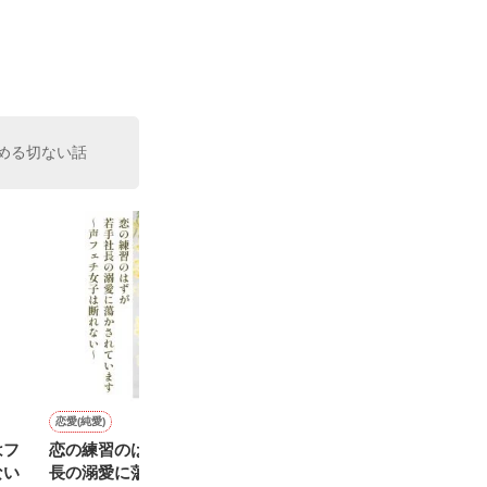
切り拓いてゆ
める切ない話
恋愛(純愛)
恋愛(オフィスラブ)
恋愛(純愛)
恋愛(その他)
はフ
恋の練習のはずが、若手社
Good day ! 5
秘書清水が見た、冷徹社長
トップリーガー
ない
長の溺愛に蕩かされていま
の初恋
まえの未来にト
葉月まい／著