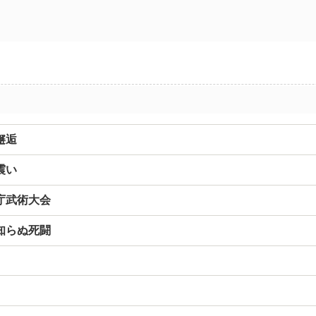
邂逅
震い
庁武術大会
知らぬ死闘