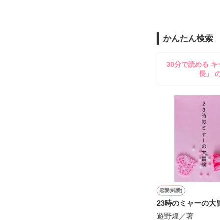
 だが、二人の絆を試すように、朔也を狙う高慢な侯爵令嬢・冴子の影が忍び寄り――。

没落令嬢が、一
く、大正浪漫×
かんたん検索
おいでなんし、
どうぞ極楽浄土
30分で読める キ
気に入っていた
長」 
ひとこと感想で
ここは江戸の花
表紙画像は生成A
男が女を買うの
女が男を買い、
その街へと引き
群を抜くほどの
名づけて“裏吉原
恋愛(純愛)
23時のミャーの大
遊野煌／著