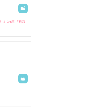
花
#じれ恋
#初恋
誰よりも尊重し、