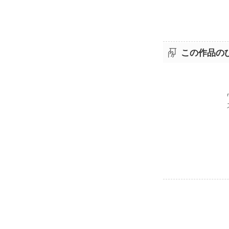
長々と申し訳ない
ゼヒゼヒまた書
この作品の