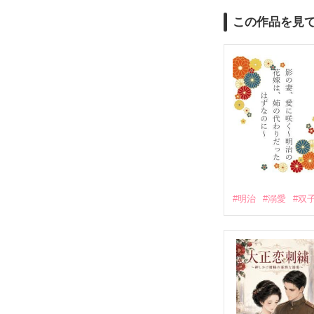
この作品を見
#明治
#溺愛
#双