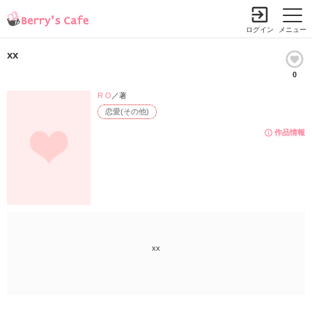
ログイン
メニュー
xx
0
R O
／著
恋愛(その他)
作品情報
xx