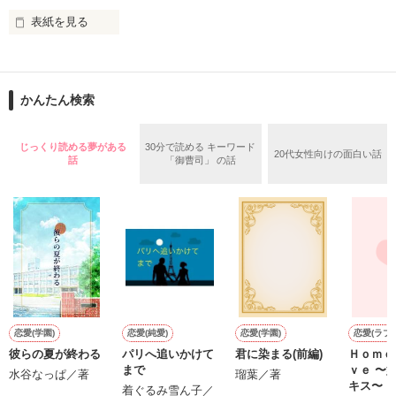
表紙を見る
作品を読む
止まっていたはずの二人の時間が、再び動き出す。

舞川雛子（26）は大手お菓子メーカー、三日月製菓コーポレー
再会から始まる、溺愛ラブ。

ションの企画戦略室で働いている。

また雛子には2年前から付き合いはじめ、半年前から同棲を始
2026.6.5～2026.7.25

かんたん検索
めた、同期で恋人の石垣守（26）がいるのだが、後輩の姫原由
羅（24）との浮気が発覚した上、いつのまにか元カノにされて
いた。

じっくり読める夢がある
30分で読める キーワード
20代女性向けの面白い話
守と由羅から『便利屋雛子』と馬鹿にされ、一人こっそり泣い
話
「御曹司」 の話
＊以前、公開していた話の改稿版です＊

ていた雛子に、企画戦略室の上司である雪瀬鷹哉（29）が
『──俺と結婚してくれないか』といきなりプロポーズをしてき
た上、同居まで提案してきて──？

鷹哉『宜しくな、俺の雛子』🦅

雛子『俺の……ひぃ、雛子？！！！』🐥

作品を読む
シゴデキで冷徹な上司が見せる素顔は、なぜか想像以上に甘く
て……🐥💓🦅

恋愛(学園)
恋愛(純愛)
恋愛(学園)
恋愛(ラブ
彼らの夏が終わる
パリへ追いかけて
君に染まる(前編)
Ｈｏｍｅ
※表紙も作中使用の画像も全てフリー素材です。

まで
ｖｅ 〜始まりは、
※執筆期間2026.6.3〜7.20完結です。　

水谷なっぱ／著
瑠葉／著
キス〜
着ぐるみ雪ん子／
※他サイトさんにて恋愛トレンド1位でした〜良かったら読ん