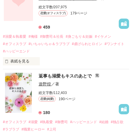
しかし、ある出来事をきっかけに二人の関係は壊れてしまう。

総文字数/207,975
関係修復もできないまま、美桜は両親の離婚によって

179ページ
恋愛(オフィスラブ)
引っ越すことになり、哲平とも離れ離れになった。

それから約十二年後。

459
過去の傷から、二度と会いたくないと思っていた哲平に

#溺愛＆執着愛
#俺様
#御曹司＆社長
#身ごもり＆妊娠
#イケメン
運命のような再会を果たす。

#オフィスラブ
#いちゃいちゃ＆ラブラブ
#虐げられヒロイン
#ワンナイト
そして、ひょんなことから

#ハッピーエンド
酔った勢いで一夜を共にしてしまった。

表紙を見る
さらに、美桜が初めてだと知った哲平は

『責任をとる、結婚しよう』と真っ直ぐに告げてきた。

　おかしな噂を流されて前の職場でうまくいかなかった梅田美
戸惑う美桜とは裏腹に、好きという気持ちを隠すことなく

返事も溺愛もキスのあとで
完
桜は、海外で傷心旅行をしていたところ、日本人美青年と出会
甘やかしてくる。

い、酒の勢いもあり一夜限りの関係となる。

遊野煌
／著
　帰国後、美桜は新しい職場でワンナイトした美青年と再会。
そんなある日、哲平は美桜がストーカー被害に

総文字数/112,403
なんと彼の正体は、とある財閥御曹司にも関わらず、一族を離
遭っていることを知る。

190ページ
恋愛(純愛)
れて起業した新進気鋭の実業家、社内でも冷徹だと評判な社長
美桜を守るため、哲平は同居を提案してきて――。

――御影恭司その人だったのだ――！

　なぜか恭司から飼い猫の世話係を命じられた美桜は、猫の世
180
話を口実にしばしば呼び出された上、二人はいわゆる身体だけ
夏木美桜(なつきみお)

#オフィスラブ
#溺愛
#執着愛
#御曹司
#ハッピーエンド
#結婚
#独占欲
✕

#ラブラブ
#職業ヒーロー
#上司
鳴海哲平 (なるみてっぺい)
