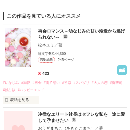
この作品を見ている人にオススメ
再会ロマンス～幼なじみの甘い溺愛から逃げ
られない～
完
松本ユミ
／著
総文字数/144,360
245ページ
恋愛(純愛)
423
#幼なじみ
#溺愛
#再会
#両片想い
#初恋
#スパダリ
#大人の恋
#御曹司
#独占欲
#ハッピーエンド
表紙を見る
冷徹なエリート社長はセフレな私を一途に愛
して孕ませたい
完
幼なじみの哲平に淡い恋心を抱いていた美桜。

おうぎまちこ（あきたこまち）
／著