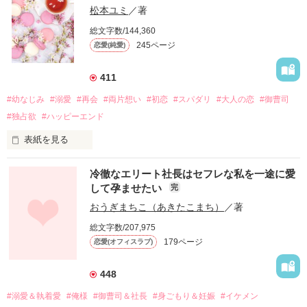
松本ユミ
／著
総文字数/144,360
245ページ
恋愛(純愛)
411
#幼なじみ
#溺愛
#再会
#両片想い
#初恋
#スパダリ
#大人の恋
#御曹司
#独占欲
#ハッピーエンド
表紙を見る
冷徹なエリート社長はセフレな私を一途に愛
して孕ませたい
完
幼なじみの哲平に淡い恋心を抱いていた美桜。

おうぎまちこ（あきたこまち）
／著
しかし、ある出来事をきっかけに二人の関係は壊れてしまう。

総文字数/207,975
関係修復もできないまま、美桜は両親の離婚によって

179ページ
恋愛(オフィスラブ)
引っ越すことになり、哲平とも離れ離れになった。

それから約十二年後。

448
過去の傷から、二度と会いたくないと思っていた哲平に

#溺愛＆執着愛
#俺様
#御曹司＆社長
#身ごもり＆妊娠
#イケメン