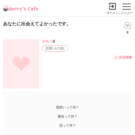
ログイン
メニュー
あなたに出会えてよかったです。
0
南厨
／著
恋愛(その他)
作品情報
両想いって何？
運命って何？
恋って何？