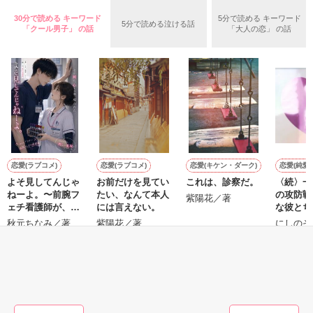
いた。

30分で読める キーワード
5分で読める キーワード
5分で読める泣ける話
守と由羅から『便利屋雛子』と馬鹿にされ、一人こっそり泣い
「クール男子」 の話
「大人の恋」 の話
＊以前、公開していた話の改稿版です＊

ていた雛子に、企画戦略室の上司である雪瀬鷹哉（29）が
『──俺と結婚してくれないか』といきなりプロポーズをしてき
た上、同居まで提案してきて──？

鷹哉『宜しくな、俺の雛子』🦅

雛子『俺の……ひぃ、雛子？！！！』🐥

作品を読む
シゴデキで冷徹な上司が見せる素顔は、なぜか想像以上に甘く
て……🐥💓🦅

恋愛(ラブコメ)
恋愛(ラブコメ)
恋愛(キケン・ダーク)
恋愛(純愛)
よそ見してんじゃ
お前だけを見てい
これは、診察だ。
〈続〉一
※表紙も作中使用の画像も全てフリー素材です。

ねーよ。〜前腕フ
たい、なんて本人
の攻防戦
※執筆期間2026.6.3〜7.20完結です。　

紫陽花／著
ェチ看護師が、ク
には言えない。
な彼とち
※他サイトさんにて恋愛トレンド1位でした〜良かったら読ん
ールな外科医の独
ジな彼女
秋元ちなみ／著
紫陽花／著
にしのそ
で頂けると嬉しいです。
占愛に捕まりまし
戦〜
た〜
もっと見る
作品を読む
かんたん検索の条件を変える