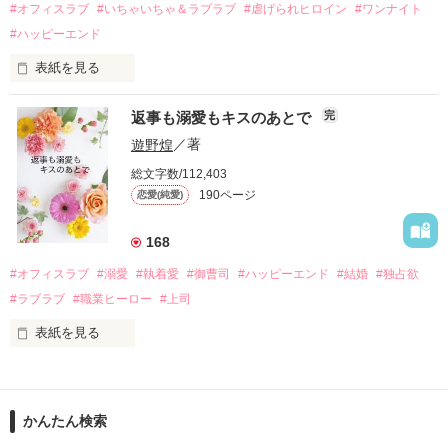
運命のような再会を果たす。

#オフィスラブ
#いちゃいちゃ＆ラブラブ
#虐げられヒロイン
#ワンナイト
そして、ひょんなことから

#ハッピーエンド
酔った勢いで一夜を共にしてしまった。

表紙を見る
さらに、美桜が初めてだと知った哲平は

『責任をとる、結婚しよう』と真っ直ぐに告げてきた。

　おかしな噂を流されて前の職場でうまくいかなかった梅田美
戸惑う美桜とは裏腹に、好きという気持ちを隠すことなく

返事も溺愛もキスのあとで
完
桜は、海外で傷心旅行をしていたところ、日本人美青年と出会
甘やかしてくる。

い、酒の勢いもあり一夜限りの関係となる。

遊野煌
／著
　帰国後、美桜は新しい職場でワンナイトした美青年と再会。
そんなある日、哲平は美桜がストーカー被害に

総文字数/112,403
なんと彼の正体は、とある財閥御曹司にも関わらず、一族を離
遭っていることを知る。

190ページ
恋愛(純愛)
れて起業した新進気鋭の実業家、社内でも冷徹だと評判な社長
美桜を守るため、哲平は同居を提案してきて――。

――御影恭司その人だったのだ――！

　なぜか恭司から飼い猫の世話係を命じられた美桜は、猫の世
168
話を口実にしばしば呼び出された上、二人はいわゆる身体だけ
夏木美桜(なつきみお)

#オフィスラブ
#溺愛
#執着愛
#御曹司
#ハッピーエンド
#結婚
#独占欲
✕

#ラブラブ
#職業ヒーロー
#上司
鳴海哲平 (なるみてっぺい)

表紙を見る
作品を読む
止まっていたはずの二人の時間が、再び動き出す。

舞川雛子（26）は大手お菓子メーカー、三日月製菓コーポレー
再会から始まる、溺愛ラブ。

ションの企画戦略室で働いている。

また雛子には2年前から付き合いはじめ、半年前から同棲を始
2026.6.5～2026.7.25

かんたん検索
めた、同期で恋人の石垣守（26）がいるのだが、後輩の姫原由
羅（24）との浮気が発覚した上、いつのまにか元カノにされて