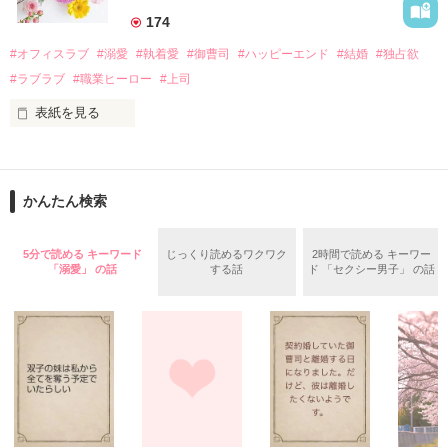
　なぜか恭司から飼い猫の世話係を命じられた美桜は、猫の世
174
話を口実にしばしば呼び出された上、二人はいわゆる身体だけ
夏木美桜(なつきみお)

#オフィスラブ
#溺愛
#執着愛
#御曹司
#ハッピーエンド
#結婚
#独占欲
✕

#ラブラブ
#職業ヒーロー
#上司
鳴海哲平 (なるみてっぺい)

表紙を見る
作品を読む
止まっていたはずの二人の時間が、再び動き出す。

舞川雛子（26）は大手お菓子メーカー、三日月製菓コーポレー
再会から始まる、溺愛ラブ。

ションの企画戦略室で働いている。

また雛子には2年前から付き合いはじめ、半年前から同棲を始
2026.6.5～2026.7.25

かんたん検索
めた、同期で恋人の石垣守（26）がいるのだが、後輩の姫原由
羅（24）との浮気が発覚した上、いつのまにか元カノにされて
いた。

5分で読める キーワード
じっくり読めるワクワク
2時間で読める キーワー
守と由羅から『便利屋雛子』と馬鹿にされ、一人こっそり泣い
「溺愛」 の話
する話
ド 「セクシー男子」 の話
＊以前、公開していた話の改稿版です＊

ていた雛子に、企画戦略室の上司である雪瀬鷹哉（29）が
『──俺と結婚してくれないか』といきなりプロポーズをしてき
た上、同居まで提案してきて──？

鷹哉『宜しくな、俺の雛子』🦅

雛子『俺の……ひぃ、雛子？！！！』🐥

作品を読む
シゴデキで冷徹な上司が見せる素顔は、なぜか想像以上に甘く
て……🐥💓🦅
