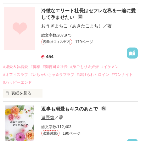
冷徹なエリート社長はセフレな私を一途に愛
して孕ませたい
完
幼なじみの哲平に淡い恋心を抱いていた美桜。

おうぎまちこ（あきたこまち）
／著
しかし、ある出来事をきっかけに二人の関係は壊れてしまう。

総文字数/207,975
関係修復もできないまま、美桜は両親の離婚によって

179ページ
恋愛(オフィスラブ)
引っ越すことになり、哲平とも離れ離れになった。

それから約十二年後。

454
過去の傷から、二度と会いたくないと思っていた哲平に

#溺愛＆執着愛
#俺様
#御曹司＆社長
#身ごもり＆妊娠
#イケメン
運命のような再会を果たす。

#オフィスラブ
#いちゃいちゃ＆ラブラブ
#虐げられヒロイン
#ワンナイト
そして、ひょんなことから

#ハッピーエンド
酔った勢いで一夜を共にしてしまった。

表紙を見る
さらに、美桜が初めてだと知った哲平は

『責任をとる、結婚しよう』と真っ直ぐに告げてきた。

　おかしな噂を流されて前の職場でうまくいかなかった梅田美
戸惑う美桜とは裏腹に、好きという気持ちを隠すことなく

返事も溺愛もキスのあとで
完
桜は、海外で傷心旅行をしていたところ、日本人美青年と出会
甘やかしてくる。

い、酒の勢いもあり一夜限りの関係となる。

遊野煌
／著
　帰国後、美桜は新しい職場でワンナイトした美青年と再会。
そんなある日、哲平は美桜がストーカー被害に

総文字数/112,403
なんと彼の正体は、とある財閥御曹司にも関わらず、一族を離
遭っていることを知る。

190ページ
恋愛(純愛)
れて起業した新進気鋭の実業家、社内でも冷徹だと評判な社長
美桜を守るため、哲平は同居を提案してきて――。

――御影恭司その人だったのだ――！
