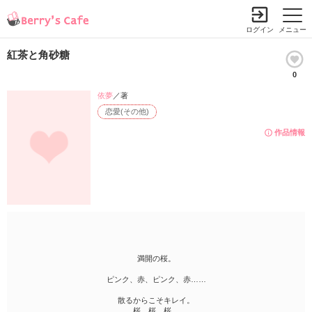
ログイン
メニュー
紅茶と角砂糖
0
依夢
／著
恋愛(その他)
作品情報
満開の桜。
ピンク、赤、ピンク、赤……
散るからこそキレイ。
桜。桜。桜。