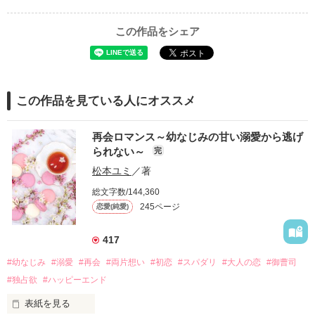
この作品をシェア
この作品を見ている人にオススメ
再会ロマンス～幼なじみの甘い溺愛から逃げ
られない～
完
松本ユミ
／著
総文字数/144,360
245ページ
恋愛(純愛)
417
#幼なじみ
#溺愛
#再会
#両片想い
#初恋
#スパダリ
#大人の恋
#御曹司
#独占欲
#ハッピーエンド
表紙を見る