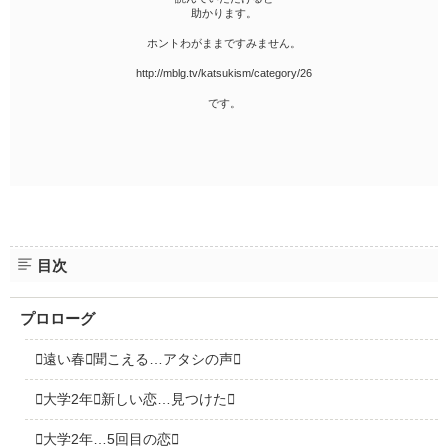
助かります。
ホントわがままですみません。
http://mblg.tv/katsukism/category/26
です。
目次
プロローグ
遠い春聞こえる…アタシの声
大学2年新しい恋…見つけた
大学2年…5回目の恋