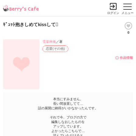
ログイン
メニュー
ｷﾞｭｯﾄ抱きしめてkissして
0
雪菜林檎
／著
恋愛(その他)
作品情報
本当にすみません。
長い間放置してて…
話の展開に納得がいかなかったんです。
それで今、ブログの方で
編集しなおしたものを
アップしています。
よかったらこちらで…
読んでいただけると