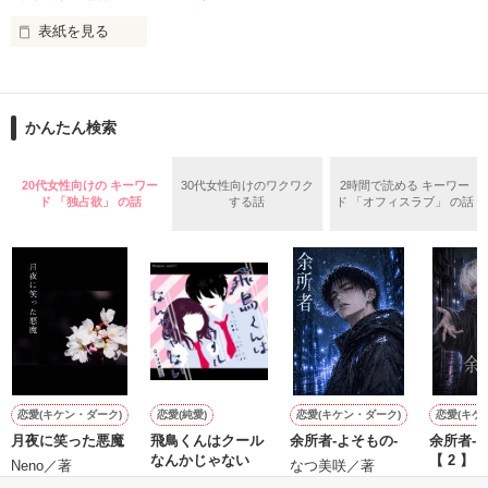
鳴海哲平 (なるみてっぺい)

表紙を見る
作品を読む
止まっていたはずの二人の時間が、再び動き出す。

舞川雛子（26）は大手お菓子メーカー、三日月製菓コーポレー
再会から始まる、溺愛ラブ。

ションの企画戦略室で働いている。

また雛子には2年前から付き合いはじめ、半年前から同棲を始
2026.6.5～2026.7.25

かんたん検索
めた、同期で恋人の石垣守（26）がいるのだが、後輩の姫原由
羅（24）との浮気が発覚した上、いつのまにか元カノにされて
いた。

20代女性向けの キーワー
30代女性向けのワクワク
2時間で読める キーワー
守と由羅から『便利屋雛子』と馬鹿にされ、一人こっそり泣い
ド 「独占欲」 の話
する話
ド 「オフィスラブ」 の話
＊以前、公開していた話の改稿版です＊

ていた雛子に、企画戦略室の上司である雪瀬鷹哉（29）が
『──俺と結婚してくれないか』といきなりプロポーズをしてき
た上、同居まで提案してきて──？

鷹哉『宜しくな、俺の雛子』🦅

雛子『俺の……ひぃ、雛子？！！！』🐥

作品を読む
シゴデキで冷徹な上司が見せる素顔は、なぜか想像以上に甘く
て……🐥💓🦅

恋愛(キケン・ダーク)
恋愛(純愛)
恋愛(キケン・ダーク)
恋愛(キケ
月夜に笑った悪魔
飛鳥くんはクール
余所者-よそもの-
余所者-
※表紙も作中使用の画像も全てフリー素材です。

なんかじゃない
【 2 】
※執筆期間2026.6.3〜7.20完結です。　

Neno／著
なつ美咲／著
☆*ココロ／著
なつ美咲
※他サイトさんにて恋愛トレンド1位でした〜良かったら読ん