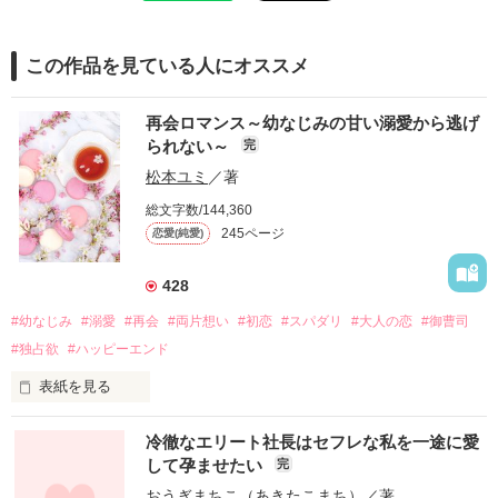
この作品を見ている人にオススメ
再会ロマンス～幼なじみの甘い溺愛から逃げ
られない～
完
松本ユミ
／著
総文字数/144,360
245ページ
恋愛(純愛)
428
#幼なじみ
#溺愛
#再会
#両片想い
#初恋
#スパダリ
#大人の恋
#御曹司
#独占欲
#ハッピーエンド
表紙を見る
冷徹なエリート社長はセフレな私を一途に愛
して孕ませたい
完
幼なじみの哲平に淡い恋心を抱いていた美桜。

おうぎまちこ（あきたこまち）
／著