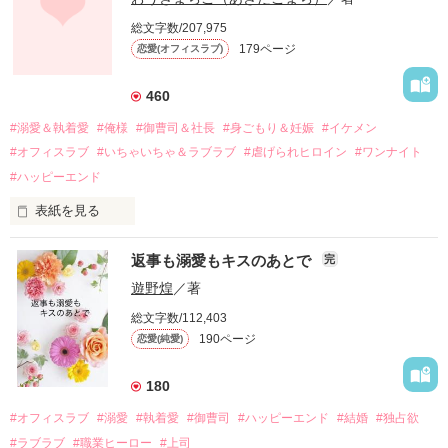
しかし、ある出来事をきっかけに二人の関係は壊れてしまう。

総文字数/207,975
関係修復もできないまま、美桜は両親の離婚によって

179ページ
恋愛(オフィスラブ)
引っ越すことになり、哲平とも離れ離れになった。

それから約十二年後。

460
過去の傷から、二度と会いたくないと思っていた哲平に

#溺愛＆執着愛
#俺様
#御曹司＆社長
#身ごもり＆妊娠
#イケメン
運命のような再会を果たす。

#オフィスラブ
#いちゃいちゃ＆ラブラブ
#虐げられヒロイン
#ワンナイト
そして、ひょんなことから

#ハッピーエンド
酔った勢いで一夜を共にしてしまった。

表紙を見る
さらに、美桜が初めてだと知った哲平は

『責任をとる、結婚しよう』と真っ直ぐに告げてきた。

　おかしな噂を流されて前の職場でうまくいかなかった梅田美
戸惑う美桜とは裏腹に、好きという気持ちを隠すことなく

返事も溺愛もキスのあとで
完
桜は、海外で傷心旅行をしていたところ、日本人美青年と出会
甘やかしてくる。

い、酒の勢いもあり一夜限りの関係となる。

遊野煌
／著
　帰国後、美桜は新しい職場でワンナイトした美青年と再会。
そんなある日、哲平は美桜がストーカー被害に

総文字数/112,403
なんと彼の正体は、とある財閥御曹司にも関わらず、一族を離
遭っていることを知る。

190ページ
恋愛(純愛)
れて起業した新進気鋭の実業家、社内でも冷徹だと評判な社長
美桜を守るため、哲平は同居を提案してきて――。

――御影恭司その人だったのだ――！

　なぜか恭司から飼い猫の世話係を命じられた美桜は、猫の世
180
話を口実にしばしば呼び出された上、二人はいわゆる身体だけ
夏木美桜(なつきみお)

#オフィスラブ
#溺愛
#執着愛
#御曹司
#ハッピーエンド
#結婚
#独占欲
✕

#ラブラブ
#職業ヒーロー
#上司