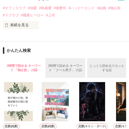
話を口実にしばしば呼び出された上、二人はいわゆる身体だけ
夏木美桜(なつきみお)

#オフィスラブ
#溺愛
#執着愛
#御曹司
#ハッピーエンド
#結婚
#独占欲
✕

#ラブラブ
#職業ヒーロー
#上司
鳴海哲平 (なるみてっぺい)

表紙を見る
作品を読む
止まっていたはずの二人の時間が、再び動き出す。

舞川雛子（26）は大手お菓子メーカー、三日月製菓コーポレー
再会から始まる、溺愛ラブ。

ションの企画戦略室で働いている。

また雛子には2年前から付き合いはじめ、半年前から同棲を始
2026.6.5～2026.7.25

かんたん検索
めた、同期で恋人の石垣守（26）がいるのだが、後輩の姫原由
羅（24）との浮気が発覚した上、いつのまにか元カノにされて
いた。

3時間で読める キーワー
2時間で読める キーワー
じっくり読めるスカッと
守と由羅から『便利屋雛子』と馬鹿にされ、一人こっそり泣い
ド 「独占欲」 の話
ド 「クール男子」 の話
する話
＊以前、公開していた話の改稿版です＊

ていた雛子に、企画戦略室の上司である雪瀬鷹哉（29）が
『──俺と結婚してくれないか』といきなりプロポーズをしてき
た上、同居まで提案してきて──？

鷹哉『宜しくな、俺の雛子』🦅

雛子『俺の……ひぃ、雛子？！！！』🐥

作品を読む
シゴデキで冷徹な上司が見せる素顔は、なぜか想像以上に甘く
て……🐥💓🦅

恋愛(純愛)
恋愛(純愛)
恋愛(キケン・ダーク)
恋愛(キケ