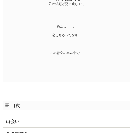
君の笑顔が更に眩しくて
あたし……。
恋しちゃったかも…
この青空の真ん中で。
目次
出会い