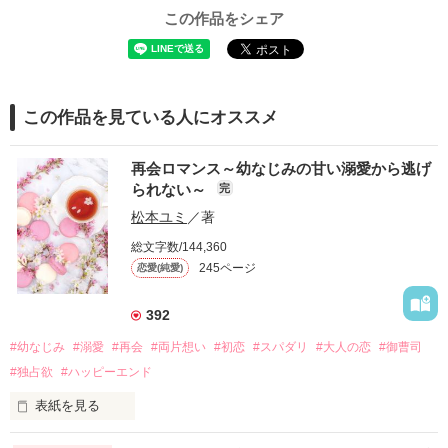
この作品をシェア
この作品を見ている人にオススメ
再会ロマンス～幼なじみの甘い溺愛から逃げ
られない～
完
松本ユミ
／著
総文字数/144,360
245ページ
恋愛(純愛)
392
#幼なじみ
#溺愛
#再会
#両片想い
#初恋
#スパダリ
#大人の恋
#御曹司
#独占欲
#ハッピーエンド
表紙を見る