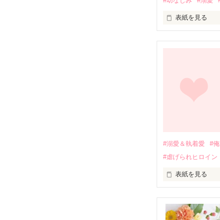
#幼なじみ
#溺愛
表紙を見る
幼なじみの哲平
しかし、ある出
関係修復もでき
引っ越すことに
それから約十二
過去の傷から、
運命のような再
#溺愛＆執着愛
#
そして、ひょん
#虐げられヒロイン
酔った勢いで一
表紙を見る
さらに、美桜が
『責任をとる、
　おかしな噂を
戸惑う美桜とは
ろ、日本人美青
甘やかしてくる。
　帰国後、美桜