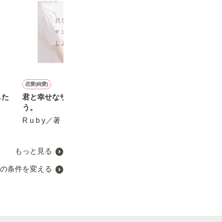
恋愛(純愛)
恋愛(オフィスラブ)
恋愛(純愛)
恋愛(純愛)
した
君と幸せなサヨナラをしよ
６年分の遠回り～いまなら
大好きな人とお別れしたの
記念日に愛の言
う。
好きって言えるかも～
は、冬の朝でした
松本ユミ／著
R u b y／著
霧内杳／著
嵯峨野すみか／著
もっと見る
の条件を変える