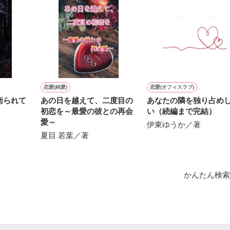
作品を読む
用の画像も全てフリー素材です。

.6.3〜7.20完結です。　

にて恋愛トレンド1位でした〜良かったら読んで頂けると嬉しいです。
作品を読む
恋愛(純愛)
恋愛(オフィスラブ)
衛られて
あの日を越えて、二度目の
あなたの隣を独り占め
初恋を～最愛の彼との再会
い（続編まで完結）
愛～
伊東ゆうか／著
夏目 若葉／著
かんたん検索