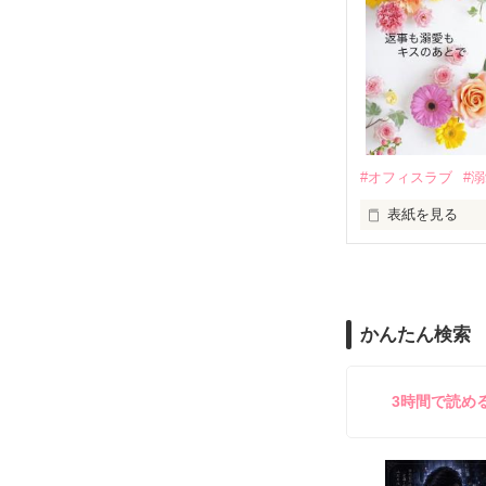
も関わらず、一
そんなある日、
人だったのだ―
遭っていること
　なぜか恭司か
美桜を守るため
夏木美桜(なつき
✕

鳴海哲平 (なる
#オフィスラブ
#
止まっていたは
表紙を見る
再会から始まる
舞川雛子（26
2026.6.5～2026.
また雛子には2
のだが、後輩の
守と由羅から『
かんたん検索
雪瀬鷹哉（29
＊以前、公開し
してきて──？

鷹哉『宜しくな、
3時間で読め
雛子『俺の……
シゴデキで冷徹な