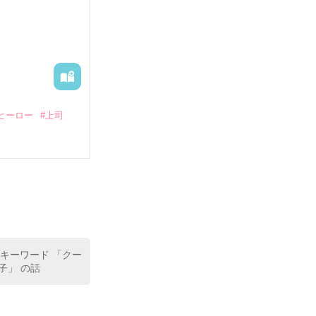
―御影恭司その
出された上、二
ヒーロー
#上司
いている。

（26）がいる
た。

室の上司である
、同居まで提案
 キーワード 「クー
子」 の話