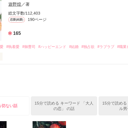
族を離れて起業した新進気鋭の実業家、社内でも冷徹だと評判な社長―
哲平は美桜がストーカー被害に

遊野煌
／著
―！

を知る。

ら飼い猫の世話係を命じられた美桜は、猫の世話を口実にしばしば呼び
、哲平は同居を提案してきて――。

総文字数/112,403
190ページ
恋愛(純愛)
みお)

165
作品を読む
みてっぺい)

溺愛
#執着愛
#御曹司
#ハッピーエンド
#結婚
#独占欲
#ラブラブ
#職業
ずの二人の時間が、再び動き出す。

、溺愛ラブ。

）は大手お菓子メーカー、三日月製菓コーポレーションの企画戦略室で働
7.25

年前から付き合いはじめ、半年前から同棲を始めた、同期で恋人の石垣守
姫原由羅（24）との浮気が発覚した上、いつのまにか元カノにされてい
便利屋雛子』と馬鹿にされ、一人こっそり泣いていた雛子に、企画戦略
）が『──俺と結婚してくれないか』といきなりプロポーズをしてきた上
ていた話の改稿版です＊

15分で読める キーワード 「大人
15分で読める
俺の雛子』🦅

る切ない話
の恋」 の話
ル男
ひぃ、雛子？！！！』🐥

上司が見せる素顔は、なぜか想像以上に甘くて……🐥💓🦅
