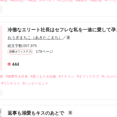
#再会
#両片想い
#初恋
#スパダリ
#大人の恋
#御曹司
#独占欲
#ハッ
冷徹なエリート社長はセフレな私を一途に愛して孕
に淡い恋心を抱いていた美桜。

おうぎまちこ（あきたこまち）
／著
来事をきっかけに二人の関係は壊れてしまう。

ないまま、美桜は両親の離婚によって

総文字数/207,975
なり、哲平とも離れ離れになった。

179ページ
恋愛(オフィスラブ)
年後。

444
二度と会いたくないと思っていた哲平に

会を果たす。

俺様
#御曹司＆社長
#身ごもり＆妊娠
#イケメン
#オフィスラブ
#いちゃ
なことから

#ワンナイト
#ハッピーエンド
夜を共にしてしまった。

初めてだと知った哲平は

結婚しよう』と真っ直ぐに告げてきた。

流されて前の職場でうまくいかなかった梅田美桜は、海外で傷心旅行を
裏腹に、好きという気持ちを隠すことなく

年と出会い、酒の勢いもあり一夜限りの関係となる。



は新しい職場でワンナイトした美青年と再会。なんと彼の正体は、とあ
返事も溺愛もキスのあとで
完