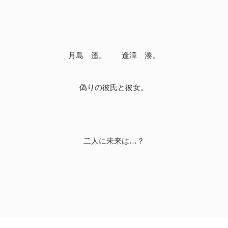
月島 遥。 逢澤 湊。
偽りの彼氏と彼女。
二人に未来は…？