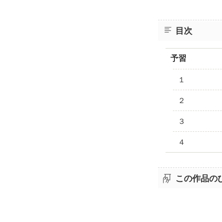
目次
予習
１
２
３
４
この作品の