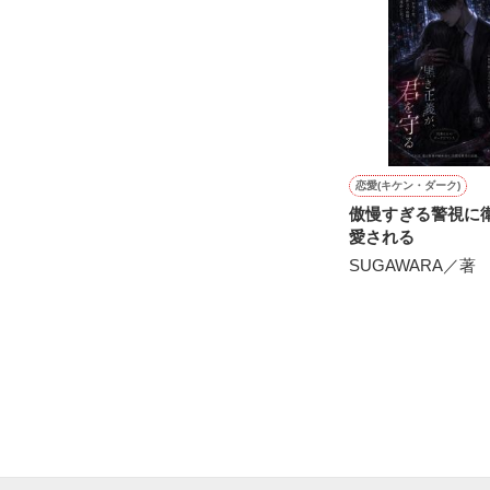
※表紙も作中使
※執筆期間2026
※他サイトさん
恋愛(キケン・ダーク)
傲慢すぎる警視に
愛される
SUGAWARA／著