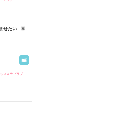
ピーエンド
ませたい
完
いちゃ＆ラブラブ
していたとこ
る財閥御曹司に