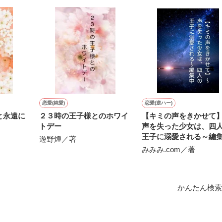
恋愛(純愛)
恋愛(逆ハー)
と永遠に
２３時の王子様とのホワイ
【キミの声をきかせて
トデー
声を失った少女は、四
王子に溺愛される～編
遊野煌／著
みみみ.com／著
かんたん検索
作品を読む