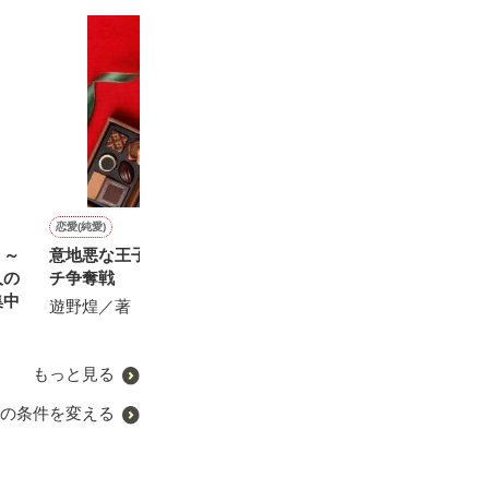
恋愛(純愛)
ファンタジー
恋愛(学園)
恋愛(純愛)
】～
意地悪な王子様とのヤキモ
転生悪役幼女は最恐パパの
幼なじみは俺様男！【完】
別れを選びまし
人の
チ争奪戦
愛娘になりました
ゃんを宿した私
ヒナミ**／著
集中
急医は深愛で絡
遊野煌／著
桃城 猫緒／著
佐倉伊織／著
もっと見る
の条件を変える