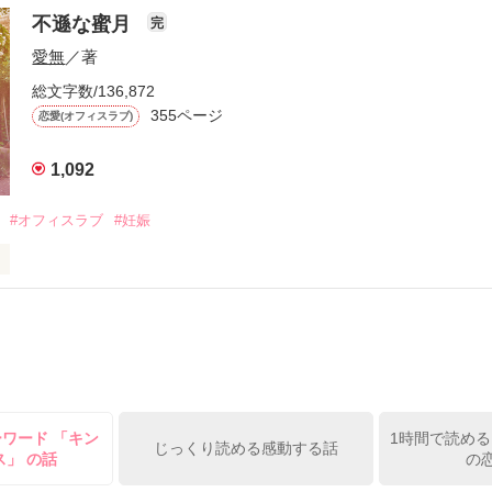
結婚生活がスタートするけれど、だんだんと悩みも出て来て…

不遜な蜜月
完
愛無
／著
｡**.:･.｡**.:･.｡**.:･.｡**.:･.｡**.:･.｡**.:･.｡**.:･.｡**

総文字数/136,872
きりがや　こうこ）　２５歳。

355ページ
恋愛(オフィスラブ)
長女。

くらがわ　しゅうや）３０歳

1,092
専務。

#オフィスラブ
#妊娠
｡**.:･.｡**.:･.｡**.:･.｡**.:･.｡**.:･.｡**.:･.｡**.:･.｡**

art～2019/12/13限定公開
作品を読む


ーワード 「キン
1時間で読める
じっくり読める感動する話
ス」 の話
の