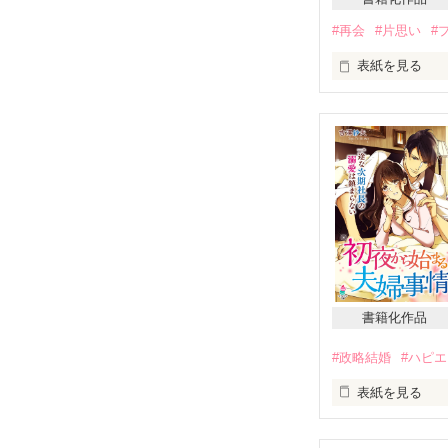
#再会
#片思い
#
表紙を見る
頑なに閉ざした
再会した彼でし
「もう一度、俺
久しぶりに再会
甘くて蕩けるよ
書籍化作品
#政略結婚
#ハピ
表紙を見る
政略結婚で結婚