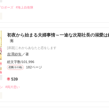
プロポーズ
#海上自衛隊
私の恋心を解き放ったのは

た――。

初夜から始まる夫婦事情～一途な次期社長の溺愛は
完
にチャンスをくれないか？」

[原題]これからあなたと恋をします
吉澤紗矢
／著
した海上自衛官の彼と

総文字数/101,996
うな、ドラマティックな恋を。

182ページ
恋愛(その他)
539
エン
#両片思い
作品を読む
した香子と柊哉。
