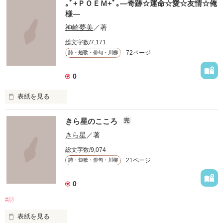
｡ﾟ+ＰＯＥＭ+ﾟ｡―奇跡☆運命☆愛☆友情☆俺
　たくさんのきみへ

様―
　たくさんの気持ちと思い出を､､､

神崎夢美
／著
総文字数/7,171
 これは短歌です

72ページ
詩・短歌・俳句・川柳
 限られた字数のなかであるときふとあふれた気持ちを表現しま
した。

 これを呼んでなにか感じてもらえるなら幸いです。

0
 もしこの短歌を気に入ってくださったのなら投票よろしくおね
表紙を見る
がいします。

いろんな

 一応完結になっていますが、まだまだ更新します

きら星のこころ
完
アクレコ×ＰＯＥＭ

きら星
／著
、
総文字数/9,074
集めました。

21ページ
詩・短歌・俳句・川柳
作品を読む
0
皆さんが持ってる

#詩
画像や有名なマンガの

セリフなどもあるので

表紙を見る