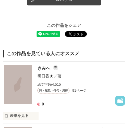
この作品をシェア
この作品を見ている人にオススメ
きみへ
完
明日香★
／著
総文字数/4,515
91ページ
詩・短歌・俳句・川柳
0
表紙を見る
　このせかいにいる
