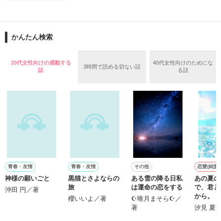
読みながら

不定期に詩を書いていきます。

当ててみて下さい☆

かんたん検索
*｡ﾟ+*｡ﾟ+*｡ﾟ+*｡ﾟ+*｡ﾟ+*｡ﾟ+*

よかったら覗いてみてください。

20代女性向けの感動する
40代女性向けのためにな
3時間で読める切ない話
私の考えたのも

話
る話
ありますので

何かに必要になったら

稚拙な詩集になるかもしれませんが、

参考として

見てくださるのら

とても光栄です(^O^)

その辺りは温かい目でご覧頂けると嬉しいです。
是非みてください☆☆

*｡+*｡+*+*｡｡*+｡*゜*+｡+*

作品を読む
青春・友情
青春・友情
その他
恋愛(純愛)
神様の願いごと
黒猫とさよならの
ある雪の降る日私
あの夏の
２０１１

旅
は運命の恋をする
で、君と
沖田 円／著
最終更新４/２４ 

から。【
櫻いいよ／著
☪︎唯月まそら☪︎／
花続編】
著
汐見 夏
Ｐ.１９～２６