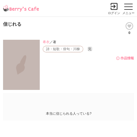
ログイン
メニュー
信じれる
0
希衣
／著
詩・短歌・俳句・川柳
完
作品情報
本当に信じられる人っている?