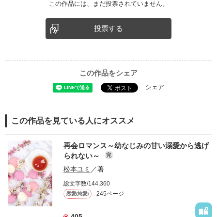
この作品には、まだ投票されていません。
投票する
この作品をシェア
シェア
この作品を見ている人にオススメ
再会ロマンス～幼なじみの甘い溺愛から逃げ
られない～
完
松本ユミ
／著
総文字数/144,360
245ページ
恋愛(純愛)
405