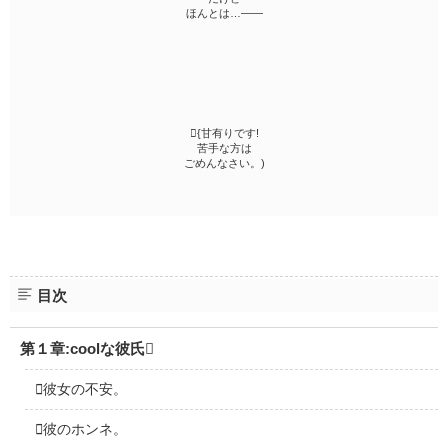
ほんとは…――
{甘有りです!
苦手な方は
ごめんなさい。)
目次
第１章:coolな彼氏
彼女の不安。
彼のホンネ。