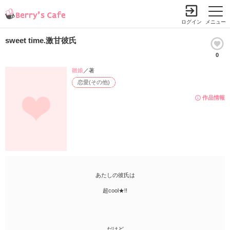
ログイン
メニュー
sweet time.激甘彼氏
0
雛娘
／著
恋愛(その他)
作品情報
あたしの彼氏は
超cool★!!
だけど