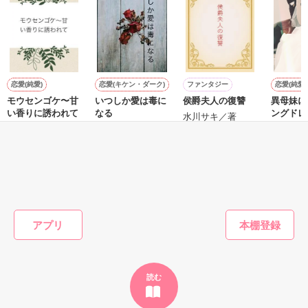
鷹哉『宜しくな、俺の雛子』🦅

雛子『俺の……ひぃ、雛子？！！！』🐥

作品を読む
シゴデキで冷徹な上司が見せる素顔は、なぜか想像以上に甘く
て……🐥💓🦅

恋愛(純愛)
恋愛(キケン・ダーク)
ファンタジー
恋愛(純愛)
モウセンゴケ〜甘
いつしか愛は毒に
侯爵夫人の復讐
異母妹に
※表紙も作中使用の画像も全てフリー素材です。

い香りに誘われて
なる
ングドレ
※執筆期間2026.6.3〜7.20完結です。　

水川サキ／著
れました
にしのそら／著
遊野煌／著
※他サイトさんにて恋愛トレンド1位でした〜良かったら読ん
に大切な
文野多咲
で頂けると嬉しいです。
触ること
たえ）／
せん。
もっと見る
作品を読む
かんたん検索の条件を変える
アプリ
読む