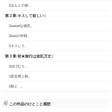
ほんとの彼。
第２章:キスして欲しい
sweetな彼氏。
kissの作戦。
キスして。
第３章:初★旅行は波乱万丈
ゆけむり。
若女将と秋。
秋と…。
この作品のひとこと感想