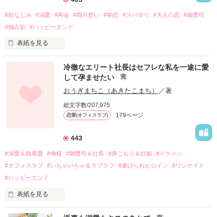
#幼なじみ
#溺愛
#再会
#両片想い
#初恋
#スパダリ
#大人の恋
#御曹司
#独占欲
#ハッピーエンド
表紙を見る
冷徹なエリート社長はセフレな私を一途に愛
して孕ませたい
完
幼なじみの哲平に淡い恋心を抱いていた美桜。

おうぎまちこ（あきたこまち）
／著
しかし、ある出来事をきっかけに二人の関係は壊れてしまう。

総文字数/207,975
関係修復もできないまま、美桜は両親の離婚によって

179ページ
恋愛(オフィスラブ)
引っ越すことになり、哲平とも離れ離れになった。

それから約十二年後。

443
過去の傷から、二度と会いたくないと思っていた哲平に

#溺愛＆執着愛
#俺様
#御曹司＆社長
#身ごもり＆妊娠
#イケメン
運命のような再会を果たす。

#オフィスラブ
#いちゃいちゃ＆ラブラブ
#虐げられヒロイン
#ワンナイト
そして、ひょんなことから

#ハッピーエンド
酔った勢いで一夜を共にしてしまった。

表紙を見る
さらに、美桜が初めてだと知った哲平は

『責任をとる、結婚しよう』と真っ直ぐに告げてきた。

　おかしな噂を流されて前の職場でうまくいかなかった梅田美