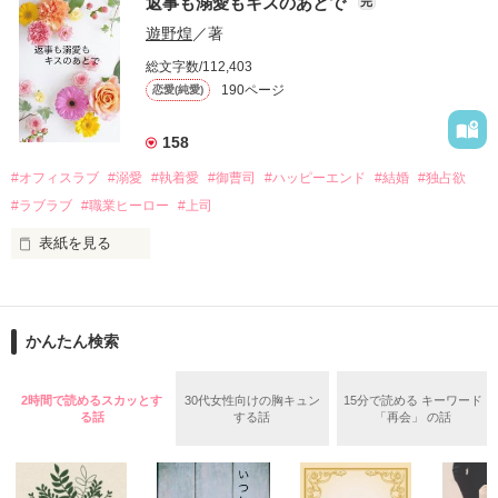
戸惑う美桜とは裏腹に、好きという気持ちを隠すことなく

返事も溺愛もキスのあとで
完
桜は、海外で傷心旅行をしていたところ、日本人美青年と出会
甘やかしてくる。

い、酒の勢いもあり一夜限りの関係となる。

遊野煌
／著
　帰国後、美桜は新しい職場でワンナイトした美青年と再会。
そんなある日、哲平は美桜がストーカー被害に

総文字数/112,403
なんと彼の正体は、とある財閥御曹司にも関わらず、一族を離
遭っていることを知る。

190ページ
恋愛(純愛)
れて起業した新進気鋭の実業家、社内でも冷徹だと評判な社長
美桜を守るため、哲平は同居を提案してきて――。

――御影恭司その人だったのだ――！

　なぜか恭司から飼い猫の世話係を命じられた美桜は、猫の世
158
話を口実にしばしば呼び出された上、二人はいわゆる身体だけ
夏木美桜(なつきみお)

#オフィスラブ
#溺愛
#執着愛
#御曹司
#ハッピーエンド
#結婚
#独占欲
✕

#ラブラブ
#職業ヒーロー
#上司
鳴海哲平 (なるみてっぺい)

表紙を見る
作品を読む
止まっていたはずの二人の時間が、再び動き出す。

舞川雛子（26）は大手お菓子メーカー、三日月製菓コーポレー
再会から始まる、溺愛ラブ。

ションの企画戦略室で働いている。

また雛子には2年前から付き合いはじめ、半年前から同棲を始
2026.6.5～2026.7.25

かんたん検索
めた、同期で恋人の石垣守（26）がいるのだが、後輩の姫原由
羅（24）との浮気が発覚した上、いつのまにか元カノにされて
いた。

2時間で読めるスカッとす
30代女性向けの胸キュン
15分で読める キーワード
守と由羅から『便利屋雛子』と馬鹿にされ、一人こっそり泣い
る話
する話
「再会」 の話
＊以前、公開していた話の改稿版です＊

ていた雛子に、企画戦略室の上司である雪瀬鷹哉（29）が
『──俺と結婚してくれないか』といきなりプロポーズをしてき
た上、同居まで提案してきて──？
