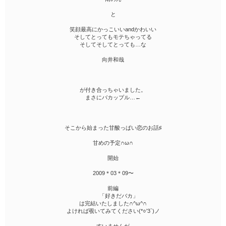
と
笑顔最高にかっこいいandかわいい
そしてとってもモテちゃってる
そしてそしてとっても…な
向井和哉
が付き合っちゃいました。
まさにバカップル…←
そこから始まった甘酸っぱい恋のお話♯
甘めの予定∩ω∩
開始
2009＊03＊09〜
前編
「好きだバカ」
は完結いたしました∩^ω^∩
よければ覗いてみてください(*○'3`)ノ