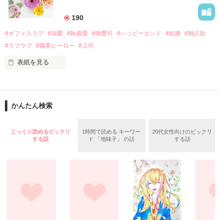
美桜を守るため、哲平は同居を提案してきて――。

――御影恭司その人だったのだ――！

　なぜか恭司から飼い猫の世話係を命じられた美桜は、猫の世
190
話を口実にしばしば呼び出された上、二人はいわゆる身体だけ
夏木美桜(なつきみお)

#オフィスラブ
#溺愛
#執着愛
#御曹司
#ハッピーエンド
#結婚
#独占欲
✕

#ラブラブ
#職業ヒーロー
#上司
鳴海哲平 (なるみてっぺい)

表紙を見る
作品を読む
止まっていたはずの二人の時間が、再び動き出す。

舞川雛子（26）は大手お菓子メーカー、三日月製菓コーポレー
再会から始まる、溺愛ラブ。

ションの企画戦略室で働いている。

また雛子には2年前から付き合いはじめ、半年前から同棲を始
2026.6.5～2026.7.25

かんたん検索
めた、同期で恋人の石垣守（26）がいるのだが、後輩の姫原由
羅（24）との浮気が発覚した上、いつのまにか元カノにされて
いた。

じっくり読めるビックリ
1時間で読める キーワー
20代女性向けのビックリ
守と由羅から『便利屋雛子』と馬鹿にされ、一人こっそり泣い
する話
ド 「地味子」 の話
する話
＊以前、公開していた話の改稿版です＊

ていた雛子に、企画戦略室の上司である雪瀬鷹哉（29）が
『──俺と結婚してくれないか』といきなりプロポーズをしてき
た上、同居まで提案してきて──？

鷹哉『宜しくな、俺の雛子』🦅

雛子『俺の……ひぃ、雛子？！！！』🐥

作品を読む
シゴデキで冷徹な上司が見せる素顔は、なぜか想像以上に甘く