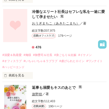
冷徹なエリート社長はセフレな私を一途に愛
して孕ませたい
完
幼なじみの哲平に淡い恋心を抱いていた美桜。

おうぎまちこ（あきたこまち）
／著
しかし、ある出来事をきっかけに二人の関係は壊れてしまう。

総文字数/207,975
関係修復もできないまま、美桜は両親の離婚によって

179ページ
恋愛(オフィスラブ)
引っ越すことになり、哲平とも離れ離れになった。

それから約十二年後。

476
過去の傷から、二度と会いたくないと思っていた哲平に

#溺愛＆執着愛
#俺様
#御曹司＆社長
#身ごもり＆妊娠
#イケメン
運命のような再会を果たす。

#オフィスラブ
#いちゃいちゃ＆ラブラブ
#虐げられヒロイン
#ワンナイト
そして、ひょんなことから

#ハッピーエンド
酔った勢いで一夜を共にしてしまった。

表紙を見る
さらに、美桜が初めてだと知った哲平は

『責任をとる、結婚しよう』と真っ直ぐに告げてきた。

　おかしな噂を流されて前の職場でうまくいかなかった梅田美
戸惑う美桜とは裏腹に、好きという気持ちを隠すことなく

返事も溺愛もキスのあとで
完
桜は、海外で傷心旅行をしていたところ、日本人美青年と出会
甘やかしてくる。

い、酒の勢いもあり一夜限りの関係となる。

遊野煌
／著
　帰国後、美桜は新しい職場でワンナイトした美青年と再会。
そんなある日、哲平は美桜がストーカー被害に

総文字数/112,403
なんと彼の正体は、とある財閥御曹司にも関わらず、一族を離
遭っていることを知る。

190ページ
恋愛(純愛)
れて起業した新進気鋭の実業家、社内でも冷徹だと評判な社長