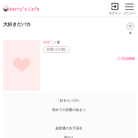
ログイン
メニュー
大好きだバカ
0
瑞稀＊
／著
恋愛(その他)
作品情報
「好きだバカ!!」
初めての恋愛の始まり
超普通の女子高生
南のん