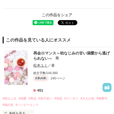
この作品をシェア
この作品を見ている人にオススメ
再会ロマンス～幼なじみの甘い溺愛から逃げ
られない～
完
松本ユミ
／著
総文字数/144,360
245ページ
恋愛(純愛)
451
#幼なじみ
#溺愛
#再会
#両片想い
#初恋
#スパダリ
#大人の恋
#御曹司
#独占欲
#ハッピーエンド
表紙を見る