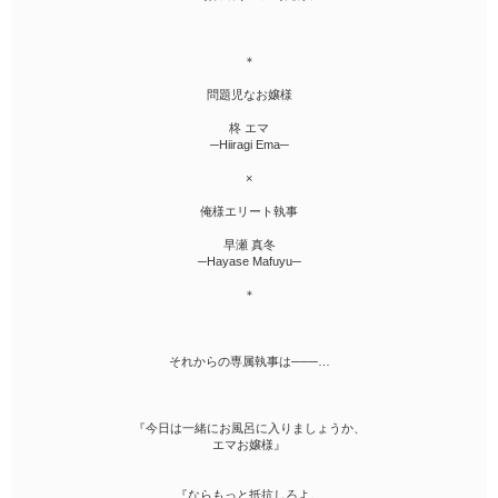
＊
問題児なお嬢様
柊 エマ
─Hiiragi Ema─
×
俺様エリート執事
早瀬 真冬
─Hayase Mafuyu─
＊
それからの専属執事は───…
『今日は一緒にお風呂に入りましょうか、
エマお嬢様』
『ならもっと抵抗しろよ。