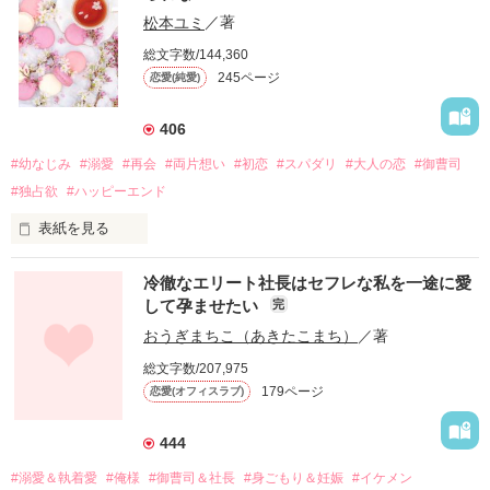
松本ユミ
／著
総文字数/144,360
245ページ
恋愛(純愛)
406
#幼なじみ
#溺愛
#再会
#両片想い
#初恋
#スパダリ
#大人の恋
#御曹司
#独占欲
#ハッピーエンド
表紙を見る
冷徹なエリート社長はセフレな私を一途に愛
して孕ませたい
完
幼なじみの哲平に淡い恋心を抱いていた美桜。

おうぎまちこ（あきたこまち）
／著
しかし、ある出来事をきっかけに二人の関係は壊れてしまう。

総文字数/207,975
関係修復もできないまま、美桜は両親の離婚によって

179ページ
恋愛(オフィスラブ)
引っ越すことになり、哲平とも離れ離れになった。

それから約十二年後。

444
過去の傷から、二度と会いたくないと思っていた哲平に

#溺愛＆執着愛
#俺様
#御曹司＆社長
#身ごもり＆妊娠
#イケメン