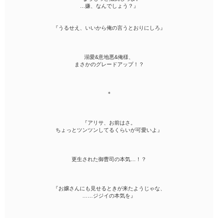
…嫌、なんでしょう？』
『うるせえ、いいから俺の言うとおりにしろ』
溺愛&意地悪&俺様、
まさかのグレードアップ！？
＊
『アリサ、お前はさ。
ちょっとツンツンしてるくらいが可愛いよ』
更生された御曹司の本気…！？
『お嬢さんにも見せるときが来たようじゃな、
……ジジイの本気を』