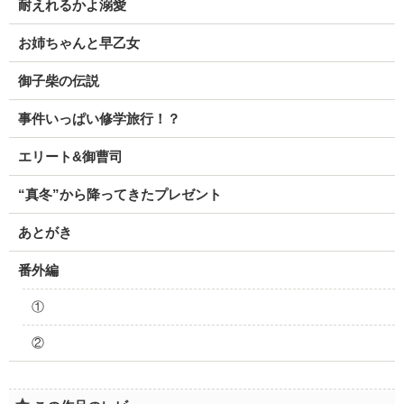
耐えれるかよ溺愛
お姉ちゃんと早乙女
御子柴の伝説
事件いっぱい修学旅行！？
エリート&御曹司
“真冬”から降ってきたプレゼント
あとがき
番外編
①
②