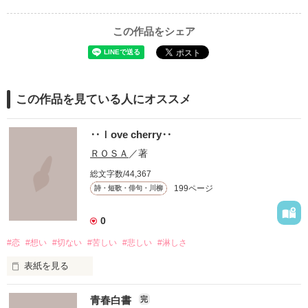
この作品をシェア
この作品を見ている人にオススメ
‥ｌove cherry‥
ＲＯＳＡ
／著
総文字数/44,367
199ページ
詩・短歌・俳句・川柳
0
#恋
#想い
#切ない
#苦しい
#悲しい
#淋しさ
表紙を見る
青春白書
完
満たされることのない
