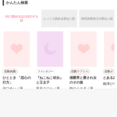
かんたん検索
作品を読む
作品を読む
5分で読めるほのぼのする
じっくり読める切ない話
20代女性向けの切ない話
話
無知を振りかざして

嘘つきな私は

もがいたふりをしていた

恋愛(純愛)
ファンタジー
恋愛(ラブコメ)
恋愛(オフ
ひととき 「恋心の
『ねこねこ幼女』
溺愛男と愛され女
とある真
行方」
と王太子
のその後
梅津ひな
谷口めい／著
葉月クロル／著
時のうさぎ／著
知っていく度に

もっと見る
かんたん検索の条件を変える