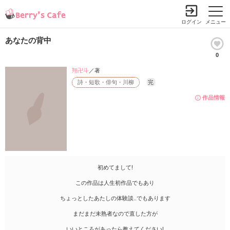
ログイン
メニュー
あなたの背中
0
翔卍斗
／著
詩・短歌・俳句・川柳
完
作品情報
初めてまして!
この作品は人生初作品でもあり
ちょっとしたあたしの体験談..でもあります
まだまだ未熟者なので直した方が
いいところがあったら教えてください!