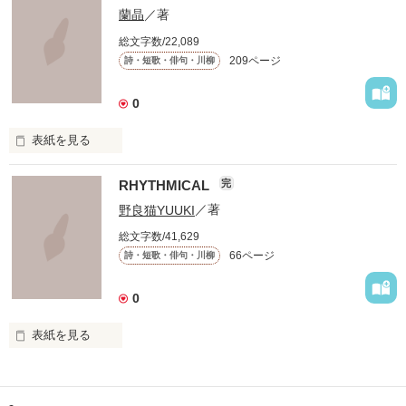
蘭晶
／著
この胸の奥深く

総文字数/22,089
209ページ
詩・短歌・俳句・川柳
絶えず支配し続けては

叫ぶ絶望

0
表紙を見る
たしかなものは

RHYTHMICAL
ただひとつ

完
『知らずに』

野良猫YUUKI
／著
いつか辿り着けるまで

総文字数/41,629
66ページ
詩・短歌・俳句・川柳
知らずに歩いてきた

0
表紙を見る
道は、遠く

作者の考えた詩
道は、浅く
