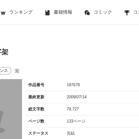
ランキング
書籍情報
コミック
コ
字架
ンス
完
作品番号
197678
最終更新
2009/07/14
総文字数
79,727
ページ数
133ページ
ステータス
完結