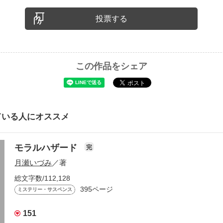
投票する
この作品をシェア
ている人にオススメ
モラルハザード
完
月瀬いづみ
／著
総文字数/112,128
395ページ
ミステリー・サスペンス
151