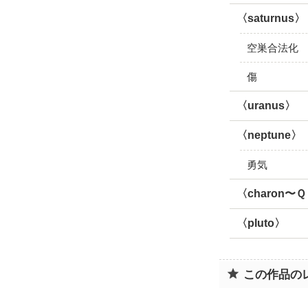
〈saturnus〉
空巣合法化
傷
〈uranus〉
〈neptune〉
勇気
〈charon〜
〈pluto〉
この作品の