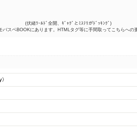
(伏緒ﾜｰﾙﾄﾞ全開、ｷﾞｬｸﾞとﾐｽﾃﾘがﾄﾞｯｷﾝｸﾞ)
モバスペBOOKにあります。HTMLタグ等に手間取ってこちらへの
y〉