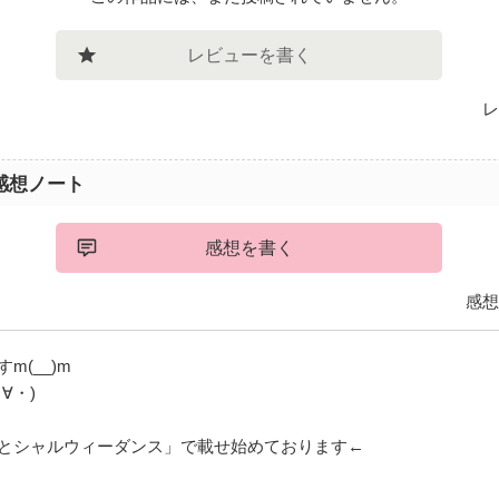
レビューを書く
レ
感想ノート
感想を書く
感想
m(__)m
∀・)
とシャルウィーダンス」で載せ始めております←