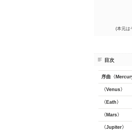
(本元は
目次
序曲〈Mercur
〈Venus〉
〈Eath〉
〈Mars〉
〈Jupiter〉