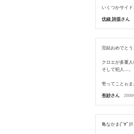
いくつかサイド
伏緒 詩亜
さん
完結おめでとう
クロエが多重人
そして犯人…。
壱ってことゎま
有紗
さん
2009/
亀なかま(ﾟ∀ﾟ)!