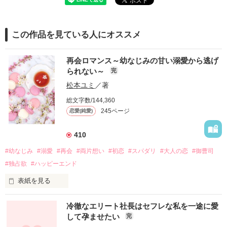
この作品を見ている人にオススメ
再会ロマンス～幼なじみの甘い溺愛から逃げ
られない～
完
松本ユミ
／著
総文字数/144,360
245ページ
恋愛(純愛)
410
#幼なじみ
#溺愛
#再会
#両片想い
#初恋
#スパダリ
#大人の恋
#御曹司
#独占欲
#ハッピーエンド
表紙を見る
冷徹なエリート社長はセフレな私を一途に愛
して孕ませたい
完