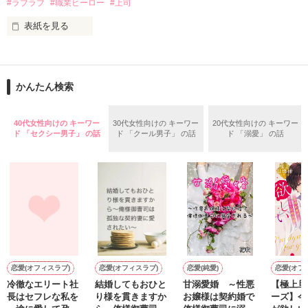
#ラブラブ
#職業ヒーロー
#上司
鳴海哲平 (なるみてっぺい)

表紙を見る
作品を読む
止まっていたはずの二人の時間が、再び動き出す。

舞川雛子（26）は大手お菓子メーカー、三日月製菓コーポレー
再会から始まる、溺愛ラブ。

ションの企画戦略室で働いている。

また雛子には2年前から付き合いはじめ、半年前から同棲を始
2026.6.5～2026.7.25

かんたん検索
めた、同期で恋人の石垣守（26）がいるのだが、後輩の姫原由
羅（24）との浮気が発覚した上、いつのまにか元カノにされて
いた。

40代女性向けの キーワー
30代女性向けの キーワー
20代女性向けの キーワー
守と由羅から『便利屋雛子』と馬鹿にされ、一人こっそり泣い
ド 「セクシー男子」 の話
ド 「クール男子」 の話
ド 「溺愛」 の話
＊以前、公開していた話の改稿版です＊

ていた雛子に、企画戦略室の上司である雪瀬鷹哉（29）が
『──俺と結婚してくれないか』といきなりプロポーズをしてき
た上、同居まで提案してきて──？

鷹哉『宜しくな、俺の雛子』🦅

雛子『俺の……ひぃ、雛子？！！！』🐥

作品を読む
シゴデキで冷徹な上司が見せる素顔は、なぜか想像以上に甘く
て……🐥💓🦅

恋愛(オフィスラブ)
恋愛(オフィスラブ)
恋愛(純愛)
恋愛(オフ
冷徹なエリート社
結婚してもおひと
甘溺愛婚 ～性悪
【極上旦
※表紙も作中使用の画像も全てフリー素材です。

長はセフレな私を
り様を貫きますか
お嬢様は契約婚で
ーズ】今
※執筆期間2026.6.3〜7.20完結です。　
