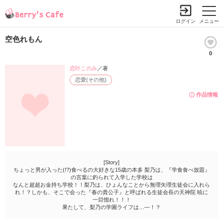
ログイン
メニュー
空色れもん
0
恋叶このみ
／著
恋愛(その他)
作品情報
[Story]
ちょっと男が入った(!?)食べるの大好きな15歳の本多 梨乃は、『学食食べ放題』
の言葉に釣られて入学した学校は
なんと超超お金持ち学校！！梨乃は、ひょんなことから無理矢理生徒会に入れら
れ！？しかも、そこで会った『春の貴公子』と呼ばれる生徒会長の天神院 暁に
一目惚れ！！！
果たして、梨乃の学園ライフは…―！？