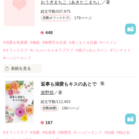
幼なじみの哲平に淡い恋心を抱いていた美桜。

おうぎまちこ（あきたこまち）
／著
しかし、ある出来事をきっかけに二人の関係は壊れてしまう。

総文字数/207,975
関係修復もできないまま、美桜は両親の離婚によって

179ページ
恋愛(オフィスラブ)
引っ越すことになり、哲平とも離れ離れになった。

それから約十二年後。

448
過去の傷から、二度と会いたくないと思っていた哲平に

#溺愛＆執着愛
#俺様
#御曹司＆社長
#身ごもり＆妊娠
#イケメン
運命のような再会を果たす。

#オフィスラブ
#いちゃいちゃ＆ラブラブ
#虐げられヒロイン
#ワンナイト
そして、ひょんなことから

#ハッピーエンド
酔った勢いで一夜を共にしてしまった。

表紙を見る
さらに、美桜が初めてだと知った哲平は

『責任をとる、結婚しよう』と真っ直ぐに告げてきた。

　おかしな噂を流されて前の職場でうまくいかなかった梅田美
戸惑う美桜とは裏腹に、好きという気持ちを隠すことなく

返事も溺愛もキスのあとで
完
桜は、海外で傷心旅行をしていたところ、日本人美青年と出会
甘やかしてくる。

い、酒の勢いもあり一夜限りの関係となる。

遊野煌
／著
　帰国後、美桜は新しい職場でワンナイトした美青年と再会。
そんなある日、哲平は美桜がストーカー被害に

総文字数/112,403
なんと彼の正体は、とある財閥御曹司にも関わらず、一族を離
遭っていることを知る。

190ページ
恋愛(純愛)
れて起業した新進気鋭の実業家、社内でも冷徹だと評判な社長
美桜を守るため、哲平は同居を提案してきて――。

――御影恭司その人だったのだ――！

　なぜか恭司から飼い猫の世話係を命じられた美桜は、猫の世
167
話を口実にしばしば呼び出された上、二人はいわゆる身体だけ
夏木美桜(なつきみお)

#オフィスラブ
#溺愛
#執着愛
#御曹司
#ハッピーエンド
#結婚
#独占欲
✕
