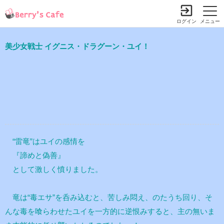
ログイン
メニュー
美少女戦士 イグニス・ドラグーン・ユイ！
“雷竜”はユイの感情を
『諦めと偽善』
として激しく憤りました。
竜は“毒エサ”を呑み込むと、苦しみ悶え、のたうち回り、そ
んな毒を喰らわせたユイを一方的に逆恨みすると、主の無いま