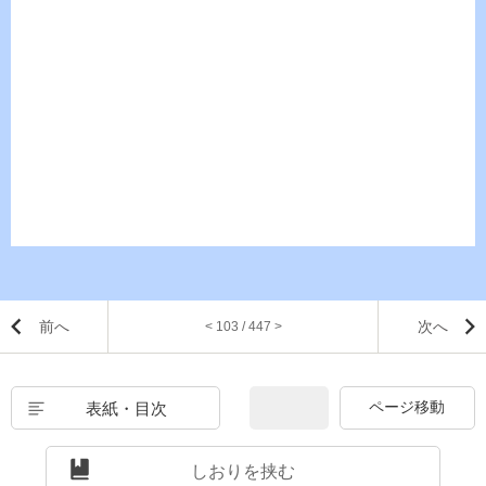
前へ
次へ
< 103 / 447 >
表紙・目次
しおりを挟む