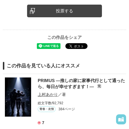
生きて、証を。
投票する
彼らと同じ年代の人達に読んで貰いたい作品です。
この作品をシェア
この作品を見ている人にオススメ
PRIMUS ―推しの家に家事代行として通った
ら、毎日が幸せすぎます！―
完
上村あかり
／著
総文字数/92,792
384ページ
青春・友情
7