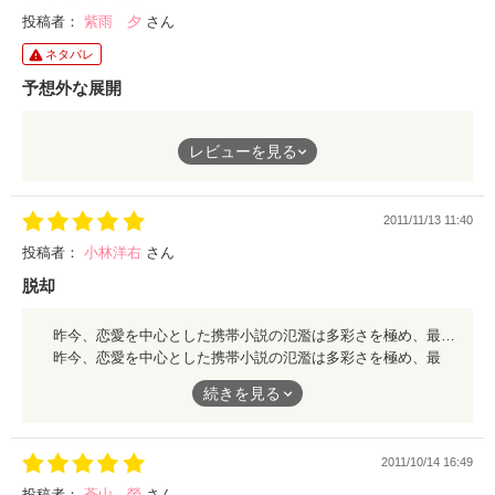
投稿者：
紫雨 夕
さん
ネタバレ
予想外な展開
最初は、恋愛小説だと思って読み進めていくと…。
レビューを見る
それまでの、ほのぼのした雰囲気から、展開は急変しハラハラ…
ドキドキ…切なくなり…………。
2011/11/13 11:40
でも、きっとラストはって思ってると……あれ!?みたいな。
投稿者：
小林洋右
さん
脱却
とにかく、読んでみましょう。
昨今、恋愛を中心とした携帯小説の氾濫は多彩さを極め、最早“小説”の範疇には収まり切らなくなっている。 形式を崇拝するのが果たして文学に貢献するのかは解らないが、けして見慣れぬ斬新さだけが優れたものでもあるまい。 だが本作品は、従来のメタフィクションともシュルレアリスムとも受け取れる作風の中で、しかし、新しい試みが溢れていて読む者を惹き付ける。ひとりの少女の心理的な変化が、実は試験的なこの作品を巧く纏めている。 生活、恋愛、戦争、死。そこに答えなんかない？ しかし、それが何だ。日常、非日常の峻別は難しくとも、主人公、美菜の心を通して、読者は巷間の通念に矛盾を感じてほしい。この機会を逃せば、あなたに明日はないのかもしれないのだから。 久し振りに細かい手直しを要求したくなりました。それほどに素晴らしい。と言いますか、縦書きで読みたいですね。
あなたの心に、素晴らしい贈り物を届けてくれるはずです。
昨今、恋愛を中心とした携帯小説の氾濫は多彩さを極め、最
早“小説”の範疇には収まり切らなくなっている。
続きを見る
形式を崇拝するのが果たして文学に貢献するのかは解らない
が、けして見慣れぬ斬新さだけが優れたものでもあるまい。
2011/10/14 16:49
だが本作品は、従来のメタフィクションともシュルレアリスム
投稿者：
蒼山 螢
さん