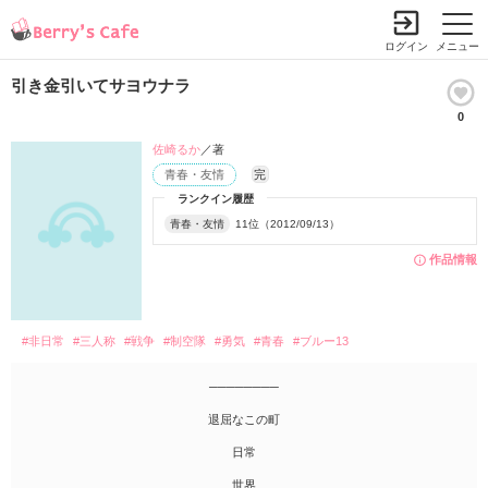
ログイン
メニュー
引き金引いてサヨウナラ
0
佐崎るか
／著
青春・友情
完
ランクイン履歴
青春・友情
11位（2012/09/13）
作品情報
#非日常
#三人称
#戦争
#制空隊
#勇気
#青春
#ブルー13
────────
退屈なこの町
日常
世界