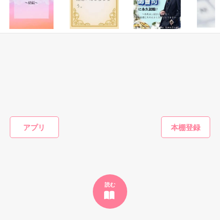
※表紙はフリー素材です。コンテスト用に既存作を改稿しまし
でもみんなが教えてくれた。

た。
恋愛(純愛)
ファンタジー
恋愛(ラブコメ)
恋愛(オフ
作品を読む
クールな御曹司は
婚約破棄された者
悪女の代行を演じ
ネトゲ女
『"愛してるよ"』

強気な彼女を逃さ
同士、円満に契約
たら氷の御曹司に
の求愛を
ない〜続編〜
結婚いたしましょ
永久就職⁉〜お見
ノ入シリ
う。
合い破談に大失
大森サジャ／著
木山楽斗／著
珠雪／著
椿蛍／著
敗！私は彼に丸め
込まれ溺愛されて
感動のラスト──

ます～
もっと見る
アプリ
かんたん検索の条件を変える
野いちご

ジャンル別 最高1位！

総合 最高3位！

読む
ベリーズカフェ

ジャンル別 最高1位！

ありがとうございます❀
