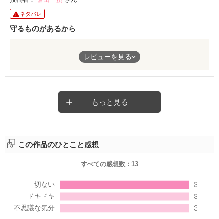
とも受け取れる作風の中で、しかし、新しい試みが溢れていて読
ネタバレ
む者を惹き付ける。ひとりの少女の心理的な変化が、実は試験的
なこの作品を巧く纏めている。
守るものがあるから
生活、恋愛、戦争、死。そこに答えなんかない？
田舎が嫌い、この町を出たい。
レビューを見る
同じ気持ちが自分の中にある。
しかし、それが何だ。日常、非日常の峻別は難しくとも、主人
公、美菜の心を通して、読者は巷間の通念に矛盾を感じてほし
タイトルと違った雰囲気で始まる、
い。この機会を逃せば、あなたに明日はないのかもしれないのだ
高校生たちのストーリーに、丁寧な描写と文章で、頭にイメージ
から。
を描かれた風景とともにゆったり流れていきました。
もっと見る
どういう風にこの先、僕は、あたしは生きていくのか。
久し振りに細かい手直しを要求したくなりました。それほどに
しかし、「爆弾」は落とされた。
素晴らしい。と言いますか、縦書きで読みたいですね。
この作品のひとこと感想
「そうきたか」と思わず呟いた。
すべての感想数：
13
加速する展開に連れられて、入っていく「しのきワールド」が心
地よく。
勇敢な少年達。彼らを想う少女達。
守るものがあるから強くなれる。