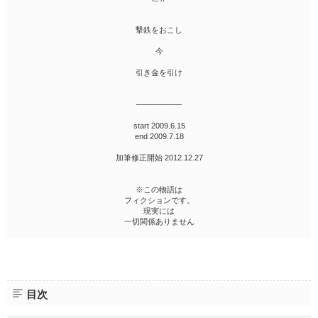
撃鉄をおこし
今
引き金を引け
────────
start 2009.6.15
end 2009.7.18
加筆修正開始 2012.12.27
※この物語は
フィクションです。
現実には
一切関係ありません
目次