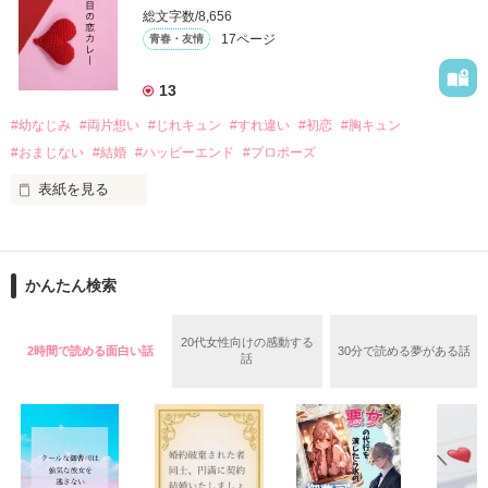
総文字数/8,656
17ページ
青春・友情
｢なんであんたが生きてんのよ｣

作品を読む
『生きていてくれてありがとう』

13
#幼なじみ
#両片想い
#じれキュン
#すれ違い
#初恋
#胸キュン
｢あんたなんか産まなきゃ良かった｣

『産まれてきてくれてありがとう』

#おまじない
#結婚
#ハッピーエンド
#プロポーズ
表紙を見る
｢あんたさえ居なければ·····｣

『ねぇ、恋カレーって知ってる？』

『──が居てくれたから俺たちは·····』

──『ん？　恋カレー？』

かんたん検索
『うん。恋カレーを100回たべたら、好きな人が自分のこと好
きになっちゃうんだって』

両親から虐待を受け感情を知らない女の子と

20代女性向けの感動する
2時間で読める面白い話
30分で読める夢がある話
話
これは好きなアイツに好きだよって言えない、臆病な私の初恋
その女の子に感情を教える極道達との物語。

と恋のおまじないの話。

泣き方も、笑い方も、助けの求め方も、何も知らなかった。
