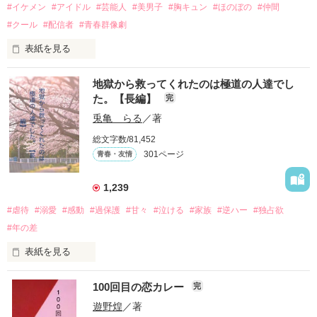
#イケメン
#アイドル
#芸能人
#美男子
#胸キュン
#ほのぼの
#仲間
#クール
#配信者
#青春群像劇
表紙を見る
推しは画面の向こうにいるはずだったのに、仕事先で毎日会っ
地獄から救ってくれたのは極道の人達でし
ています。

た。【長編】
完
不器用でも努力を諦めない赤。

兎亀 らる
／著
無口で頼れる黒。

総文字数/81,452
天才肌で笑顔が眩しい白。

301ページ
青春・友情
三人の姿に勇気をもらい、「私も一歩踏み出してみたい」と思
えるようになった。

1,239
#虐待
#溺愛
#感動
#過保護
#甘々
#泣ける
#家族
#逆ハー
#独占欲
#年の差
　　　恋、友情、夢、そして成長。

　　　　笑って、ときどき泣ける。

表紙を見る
　　　　　　〜青春群像劇〜

100回目の恋カレー
完
｢全部あんたのせいよ｣

『──のせいじゃないよ』

遊野煌
／著