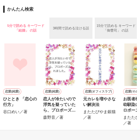
お母さんに私の気持ちなんて

別に学校生活には問題はなかった。

かんたん検索
分かるはずがない

先生もダチンコも、みんなこのアッタマわるそーなパツキンが
地毛だって知ってたし。

ずっとそう思ってた

5分で読める キーワード
15分で読める キーワード
3時間で読める泣ける話
ただ一個、最大の問題があるとすれば、俺がまっキンパツで産
【君に魅せられ、夢を見せる】

「結婚」 の話
「御曹司」 の話
まれる要素が全くの「ゼロ」、ってこと。

野いちご＊1作目

最近の娘は何も話してくれない

「ゼロ」。一個もない、とかじゃない。限りなく「ゼロ」に近
いってんでもない。

2012.8.×.〜.2012.9.10

悩んでるみたいだけど

完結しました

大丈夫かしら？

「ゼロ」。

つまり、「ありえない」ってことだ。

2012.10.12

第七回日本ケータイ小説大賞

第二次審査進出しました

母親  高嶺友子(ﾀｶﾐﾈﾄﾓｺ)36歳

この意味、わかる？

恋愛(純愛)
恋愛(純愛)
恋愛(オフィスラブ)
恋愛(その他
娘    高嶺陽菜(ﾀｶﾐﾈﾊﾙﾅ)15歳

有難うございました(*´艸｀*)

ひととき 「恋心の
恋人が冷たいので
元カレを増やさな
お医者様
行方」
浮気を疑っていた
い解決法
幼馴染に
＊桜木　萌さま＊

ら、プロポーズさ
ロポーズ
谷口めい／著
またたびやま銀猫
reviewありがとう

れました。
森野音／著
／著
またたび
母と娘二人で時間旅行

※ガラケーで文字制限あったときに書いていたので、一ページ
ございます！
／著
の文字数が少ないです。

タイムマシンに乗って15歳の母友子に逢いに行った

現在、ちまちままとめ作業を行っておりますがまだまだかかり
そうです。ご了承ください。

もっと見る
作品を読む