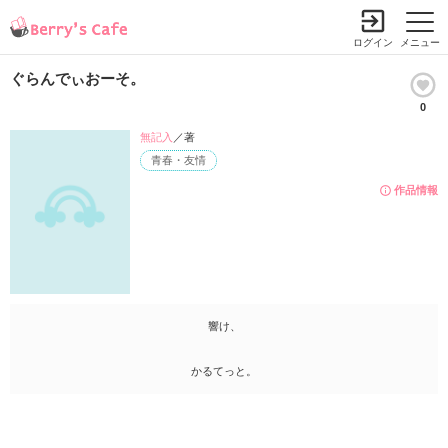
ログイン
メニュー
ぐらんでぃおーそ。
0
無記入
／著
青春・友情
作品情報
響け、
かるてっと。