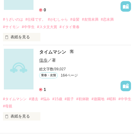
数年前の夏

0
ある日突然

#うざいのは
#仕様です。
#がむしゃら
#金髪
#友情未満
#恋未満
ワタシはポンコツになった

#サイモン
#中学生
#スタ文大賞
#イタイ青春
当時のワタシは目を背けた

前を見据えるために諦めた

表紙を見る
いつだって夢は夢でしかない

タイムマシン
完
2009.09.03

そう諦めた

佳歩
／著
「完結」

総文字数/39,027
164ページ
青春・友情
しかし時は数年後

たまたま出逢った少年達

1
耀いた彼等が、どうやら

#タイムマシン
#過去
#悩み
#15歳
#親子
#初体験
#遊園地
#昭和
#中学生
俺は産まれつき髪の色がちょっとおかしい。

お姉さんに夢を見させてくれるらしいです

#母親
別にミドリだとかアオだとかアカとかってんじゃない。

表紙を見る
チャイロが混じった、キンイロ、っていうか、なんかそんな感
じ。

“もう一度……”
