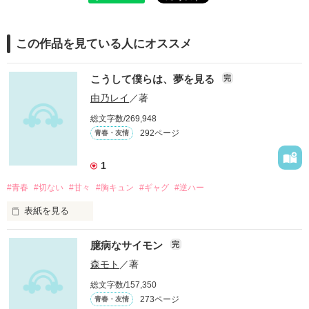
この作品を見ている人にオススメ
こうして僕らは、夢を見る
完
由乃レイ
／著
総文字数/269,948
292ページ
青春・友情
1
#青春
#切ない
#甘々
#胸キュン
#ギャグ
#逆ハー
表紙を見る
愛され/

臆病なサイモン
完
/葛藤/後悔/勇気/希望/生/言葉/

/虐め/死/不安/泪/笑/リアルさ/現実/幻想/[みせる]青春

森モト
／著
総文字数/157,350
273ページ
青春・友情