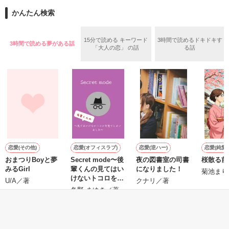
また雛子には2年前から付き合いはじめ、半年前から同棲を始
2026.6.5～2026.7.25

かんたん検索
めた、同期で恋人の石垣守（26）がいるのだが、後輩の姫原由
羅（24）との浮気が発覚した上、いつのまにか元カノにされて
いた。

15分で読める キーワード
3時間で読めるドキドキす
3時間で読める夢がある話
守と由羅から『便利屋雛子』と馬鹿にされ、一人こっそり泣い
「大人の恋」 の話
る話
＊以前、公開していた話の改稿版です＊

ていた雛子に、企画戦略室の上司である雪瀬鷹哉（29）が
『──俺と結婚してくれないか』といきなりプロポーズをしてき
た上、同居まで提案してきて──？

鷹哉『宜しくな、俺の雛子』🦅

雛子『俺の……ひぃ、雛子？！！！』🐥

作品を読む
シゴデキで冷徹な上司が見せる素顔は、なぜか想像以上に甘く
て……🐥💓🦅

恋愛(その他)
恋愛(オフィスラブ)
恋愛(逆ハー)
恋愛(純愛)
おまつりBoyと夢
Secret mode〜後
夜の図書室の司書
桜散る前
※表紙も作中使用の画像も全てフリー素材です。

みるGirl
輩くんの見てはい
になりました！
※執筆期間2026.6.3〜7.20完結です。　

菊池まり
けないトコロを見
U/A／著
クナリ／著
※他サイトさんにて恋愛トレンド1位でした〜良かったら読ん
てしまいました〜
冬野 まゆき／著
で頂けると嬉しいです。
もっと見る
作品を読む