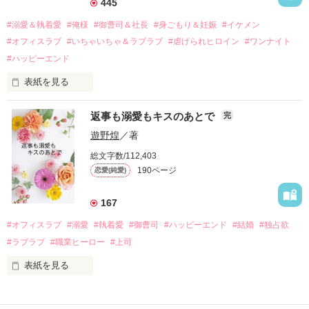
445
過去の傷から、二度と会いたくないと思っていた哲平に

#溺愛＆執着愛
#俺様
#御曹司＆社長
#身ごもり＆妊娠
#イケメン
運命のような再会を果たす。

#オフィスラブ
#いちゃいちゃ＆ラブラブ
#虐げられヒロイン
#ワンナイト
そして、ひょんなことから

#ハッピーエンド
酔った勢いで一夜を共にしてしまった。

表紙を見る
さらに、美桜が初めてだと知った哲平は

『責任をとる、結婚しよう』と真っ直ぐに告げてきた。

　おかしな噂を流されて前の職場でうまくいかなかった梅田美
戸惑う美桜とは裏腹に、好きという気持ちを隠すことなく

返事も溺愛もキスのあとで
完
桜は、海外で傷心旅行をしていたところ、日本人美青年と出会
甘やかしてくる。

い、酒の勢いもあり一夜限りの関係となる。

遊野煌
／著
　帰国後、美桜は新しい職場でワンナイトした美青年と再会。
そんなある日、哲平は美桜がストーカー被害に

総文字数/112,403
なんと彼の正体は、とある財閥御曹司にも関わらず、一族を離
遭っていることを知る。

190ページ
恋愛(純愛)
れて起業した新進気鋭の実業家、社内でも冷徹だと評判な社長
美桜を守るため、哲平は同居を提案してきて――。

――御影恭司その人だったのだ――！

　なぜか恭司から飼い猫の世話係を命じられた美桜は、猫の世
167
話を口実にしばしば呼び出された上、二人はいわゆる身体だけ
夏木美桜(なつきみお)

#オフィスラブ
#溺愛
#執着愛
#御曹司
#ハッピーエンド
#結婚
#独占欲
✕

#ラブラブ
#職業ヒーロー
#上司
鳴海哲平 (なるみてっぺい)

表紙を見る
作品を読む
止まっていたはずの二人の時間が、再び動き出す。

舞川雛子（26）は大手お菓子メーカー、三日月製菓コーポレー
再会から始まる、溺愛ラブ。

ションの企画戦略室で働いている。
