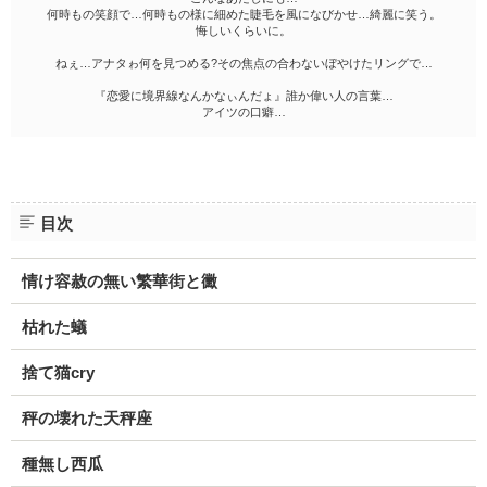
何時もの笑顔で…何時もの様に細めた睫毛を風になびかせ…綺麗に笑う。
悔しいくらいに。
ねぇ…アナタゎ何を見つめる?その焦点の合わないぼやけたリングで…
『恋愛に境界線なんかなぃんだょ』誰か偉い人の言葉…
アイツの口癖…
目次
情け容赦の無い繁華街と黴
枯れた蟻
捨て猫cry
秤の壊れた天秤座
種無し西瓜