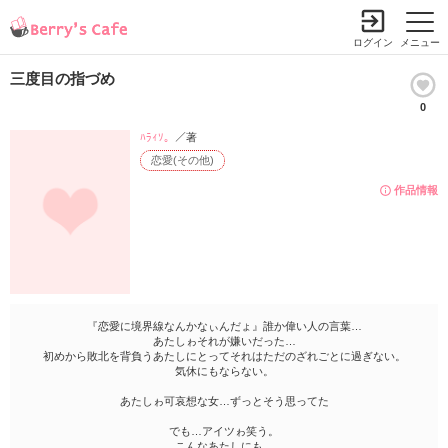
ログイン
メニュー
三度目の指づめ
0
ﾊﾗｨｿ。
／著
恋愛(その他)
作品情報
『恋愛に境界線なんかなぃんだょ』誰か偉い人の言葉…
あたしゎそれが嫌いだった…
初めから敗北を背負うあたしにとってそれはただのざれごとに過ぎない。
気休にもならない。
あたしゎ可哀想な女…ずっとそう思ってた
でも…アイツゎ笑う。
こんなあたしにも…