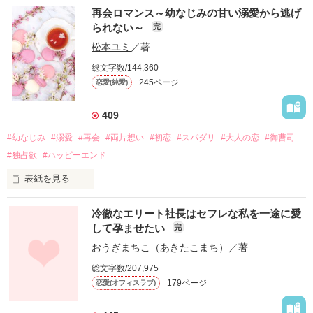
再会ロマンス～幼なじみの甘い溺愛から逃げ
られない～
完
松本ユミ
／著
総文字数/144,360
245ページ
恋愛(純愛)
409
#幼なじみ
#溺愛
#再会
#両片想い
#初恋
#スパダリ
#大人の恋
#御曹司
#独占欲
#ハッピーエンド
表紙を見る
冷徹なエリート社長はセフレな私を一途に愛
して孕ませたい
完
幼なじみの哲平に淡い恋心を抱いていた美桜。

おうぎまちこ（あきたこまち）
／著
しかし、ある出来事をきっかけに二人の関係は壊れてしまう。

総文字数/207,975
関係修復もできないまま、美桜は両親の離婚によって

179ページ
恋愛(オフィスラブ)
引っ越すことになり、哲平とも離れ離れになった。

それから約十二年後。
