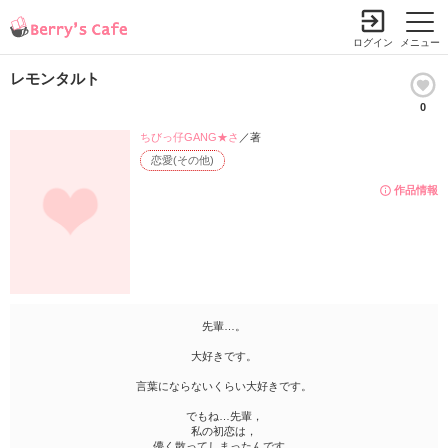
ログイン
メニュー
レモンタルト
0
ちびっ仔GANG★さ
／著
恋愛(その他)
作品情報
先輩…。
大好きです。
言葉にならないくらい大好きです。
でもね…先輩，
私の初恋は，
儚く散ってしまったんです。