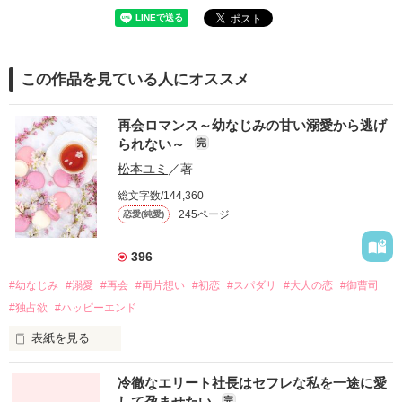
この作品を見ている人にオススメ
再会ロマンス～幼なじみの甘い溺愛から逃げ
られない～
完
松本ユミ
／著
総文字数/144,360
245ページ
恋愛(純愛)
396
#幼なじみ
#溺愛
#再会
#両片想い
#初恋
#スパダリ
#大人の恋
#御曹司
#独占欲
#ハッピーエンド
表紙を見る
冷徹なエリート社長はセフレな私を一途に愛
して孕ませたい
完