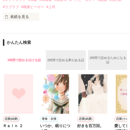
✕

#ラブラブ
#職業ヒーロー
#上司
鳴海哲平 (なるみてっぺい)

表紙を見る
作品を読む
止まっていたはずの二人の時間が、再び動き出す。

舞川雛子（26）は大手お菓子メーカー、三日月製菓コーポレー
再会から始まる、溺愛ラブ。

ションの企画戦略室で働いている。

また雛子には2年前から付き合いはじめ、半年前から同棲を始
2026.6.5～2026.7.25

かんたん検索
めた、同期で恋人の石垣守（26）がいるのだが、後輩の姫原由
羅（24）との浮気が発覚した上、いつのまにか元カノにされて
いた。

1時間で読めるためになる
3時間で読める泣ける話
2時間で読める夢がある話
守と由羅から『便利屋雛子』と馬鹿にされ、一人こっそり泣い
話
＊以前、公開していた話の改稿版です＊

ていた雛子に、企画戦略室の上司である雪瀬鷹哉（29）が
『──俺と結婚してくれないか』といきなりプロポーズをしてき
た上、同居まで提案してきて──？

鷹哉『宜しくな、俺の雛子』🦅

雛子『俺の……ひぃ、雛子？！！！』🐥

作品を読む
シゴデキで冷徹な上司が見せる素顔は、なぜか想像以上に甘く
て……🐥💓🦅

恋愛(純愛)
青春・友情
恋愛(純愛)
恋愛(その他
Ｒａｉｎ ２
いつか、眠りにつ
好きを百万回。
愛してし
※表紙も作中使用の画像も全てフリー素材です。
