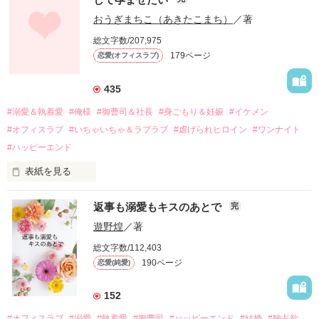
幼なじみの哲平に淡い恋心を抱いていた美桜。

おうぎまちこ（あきたこまち）
／著
しかし、ある出来事をきっかけに二人の関係は壊れてしまう。

総文字数/207,975
関係修復もできないまま、美桜は両親の離婚によって

179ページ
恋愛(オフィスラブ)
引っ越すことになり、哲平とも離れ離れになった。

それから約十二年後。

435
過去の傷から、二度と会いたくないと思っていた哲平に

#溺愛＆執着愛
#俺様
#御曹司＆社長
#身ごもり＆妊娠
#イケメン
運命のような再会を果たす。

#オフィスラブ
#いちゃいちゃ＆ラブラブ
#虐げられヒロイン
#ワンナイト
そして、ひょんなことから

#ハッピーエンド
酔った勢いで一夜を共にしてしまった。

表紙を見る
さらに、美桜が初めてだと知った哲平は

『責任をとる、結婚しよう』と真っ直ぐに告げてきた。

　おかしな噂を流されて前の職場でうまくいかなかった梅田美
戸惑う美桜とは裏腹に、好きという気持ちを隠すことなく

返事も溺愛もキスのあとで
完
桜は、海外で傷心旅行をしていたところ、日本人美青年と出会
甘やかしてくる。

い、酒の勢いもあり一夜限りの関係となる。

遊野煌
／著
　帰国後、美桜は新しい職場でワンナイトした美青年と再会。
そんなある日、哲平は美桜がストーカー被害に

総文字数/112,403
なんと彼の正体は、とある財閥御曹司にも関わらず、一族を離
遭っていることを知る。

190ページ
恋愛(純愛)
れて起業した新進気鋭の実業家、社内でも冷徹だと評判な社長
美桜を守るため、哲平は同居を提案してきて――。

――御影恭司その人だったのだ――！

　なぜか恭司から飼い猫の世話係を命じられた美桜は、猫の世
152
話を口実にしばしば呼び出された上、二人はいわゆる身体だけ
夏木美桜(なつきみお)

#オフィスラブ
#溺愛
#執着愛
#御曹司
#ハッピーエンド
#結婚
#独占欲