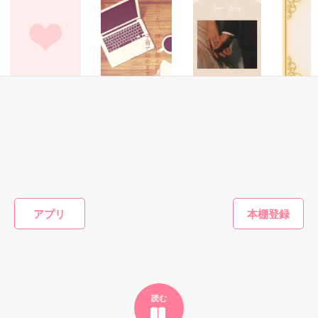
「そうだな……黙ってはおいてやろう。だが、何でもするとい
ギル・レイヴン公爵

う言葉は言わないほうがいい」

サラサラとした綺麗な黒髪に綺麗な青色の瞳

あまりにも整った顔は女性たちを引き寄せる

甘い言葉をささやく近衛騎士団長に翻弄されるテレシアの恋物
社交界で圧倒的人気を誇っていた

語が始まる——

表では甘いマスクを被る彼の裏は……

恋愛(オフィスラブ)
恋愛(純愛)
恋愛(純愛)
恋愛(純愛)
冷徹なエリート社
本日より、弊社社
Ironic Honey
隠し子が
長はセフレな私を
長と疑似子育て始
ら『氷の
陽瀬 柚夏／著
一途に愛して孕ま
めます
の独占欲
空から降ってきたリリィに恋したギルは

┈┈┈┈┈┈┈ ❁ ❁ ❁ ┈┈┈┈┈┈┈┈

せたい
きました
国王命令での婚約を申し込む

おうぎまちこ（あ
蓮美ちま／著
おがわ環
しの執念
きたこまち）／著
悪魔の近衛騎士団長

出され、
とある事情で絶対婚約したくないリリィは

リアム・ロドリエス

ない溺愛
そうだ！男装執事として生きていこう！

もっと見る
まれてい
【修行してきます。私は元気です。】

×

アプリ
謎のリリィらしい手紙を残して逃亡

かんたん検索の条件を変える
騎士団員の男爵令嬢

テレシア・マーフィス

だけど……配属されたのはレイヴン公爵家だった

┈┈┈┈┈┈┈ ❁ ❁ ❁ ┈┈┈┈┈┈┈┈

読む
「その瞳の色……」
