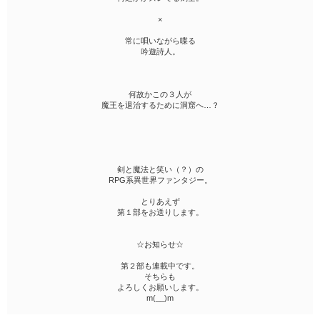
×
常に唄いながら喋る
吟遊詩人。
何故かこの３人が
魔王を退治するために洞窟へ…？
剣と魔法と笑い（？）の
RPG系異世界ファンタジー。
とりあえず
第１部をお送りします。
☆お知らせ☆
第２部も連載中です。
そちらも
よろしくお願いします。
m(__)m