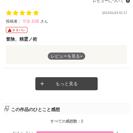
レビューについて
2012/01/24 01:17
投稿者：
空波 刻羅
さん
ネタバレ
冒険、精霊ノ術
術士がいて、剣士がいて、魔王がいて。
レビューを見る
ツッコミがいて、ボケがいて、おっとりがいて。
ファンタジーの出だしとしては正統派。
もっと見る
時にはこんな物語を読んで、ファンタジーのワクワクと、冒険の
ウキウキを改めて感じるのもまたいいだろう。
この作品のひとこと感想
すべての感想数：
2
とりあえず、男ならば美人さんに踏まれたいのはよく分かる。