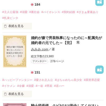
184
#主人公最強
#溺愛
#裏社会
#バイオレンス
#契約結婚
#ざまぁ要素あり
#札束ビンタ
表紙を見る
かつては英雄と呼ばれた父は事業で失敗ばかり。

婚約が嫌で男装執事になったのに～配属先が
そのせいで極貧生活を送るオリヴィア・ディルムーンは、母が
婚約者の元でした～【完】
完
倒れたことをきっかけに娼婦になり稼ごうと屋敷を飛び出し
た。

みみみ.com
／著
娼館（たぶん）の店主は札束でビンタしてくる謎の男。

総文字数/123,980
金と引き換えに雇われたと思いきや……契約結婚だった！？

278ページ
ファンタジー
裏社会を牛耳るロベールは仮面をつけており、謎が多いが幸せ
な結婚生活を満喫中。

そこでロベールを慕うアリスに一方的に敵視され、嫌がらせを
151
受けるもオリヴィアには効果なし。

#ハッピーファンタジー
#愛され主人公
#はちゃめちゃ美少女
#異世界恋愛
勘違いから始まる初夜騒動に危険ばかりの血まみれ新婚生活。

#イケメン
#令嬢
#溺愛
#一途
#男装
#逆ハー
次第にロベールはオリヴィアを気にかけるように……？

表紙を見る
「この金が欲しければ、俺の言うことに従え」

「──はい、喜んで！」

騎士団長様、クビだけは勘弁してください