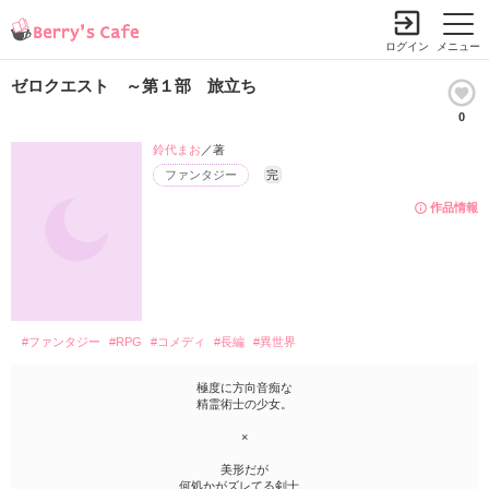
ログイン
メニュー
ゼロクエスト ～第１部 旅立ち
0
鈴代まお
／著
ファンタジー
完
作品情報
#ファンタジー
#RPG
#コメディ
#長編
#異世界
極度に方向音痴な
精霊術士の少女。
×
美形だが
何処かがズレてる剣士。