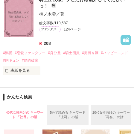
出会いは最悪、結婚生活は最高……？

＼異世界ラブコメ×ハッピーファンタジー／

っ！
完
愛を知らない公爵と天然怪力令嬢の溺愛バイオレンスラブコメ
ディです。

楠ノ木雫
／著
「いやっほぉぉおお〜い！！！！」

総文字数/119,587
＊この世界のお金はお札にさせてください。

124ページ
ファンタジー
バンジーした侯爵令嬢の先にいたのは

＊なろう、カクヨム、アルファポリス掲載中
甘いマスクの公爵様の頭上でした

208
「ど、どいてぇぇぇえ！！！！！」

#溺愛
#恋愛ファンタジー
#身分差
#騎士団員
#男爵令嬢
#ハッピーエンド
作品を読む
「…は？」

#胸キュン
#婚約破棄
表紙を見る
そんな最悪の出会いを果たした二人

目が覚めたら、自分の隣に知らない男が眠っていた。

かんたん検索
リリィ・ロゼッタ侯爵令嬢

朝の鍛錬が迫っていて置いていったが……

ふんわりとした淡いピンクの髪に澄んだ水色の瞳

鍛錬後の業務中に遭遇、彼はあの近衛騎士団長だと判明した。

40代女性向けの キーワー
5分で読める キーワード
20代女性向けの キーワー
透き通るほど白い肌と華奢の手足

ド 「社長」 の話
「上司」 の話
ド 「再会」 の話
お人形のように可愛いらしい見た目とは裏腹に

残念なほどに自由でお気楽なお転婆令嬢

「あの、本当に、何でもしますのでクビだけは……」
