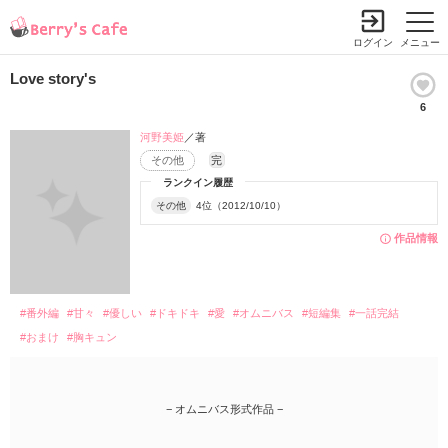
ログイン
メニュー
Love story's
6
河野美姫
／著
その他
完
ランクイン履歴
その他
4位（2012/10/10）
作品情報
#番外編
#甘々
#優しい
#ドキドキ
#愛
#オムニバス
#短編集
#一話完結
#おまけ
#胸キュン
− オムニバス形式作品 −