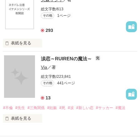
総文字数/613
1ページ
その他
293
表紙を見る
イケメンシリーズ相関図

涙恋～RUIRENの魔法～
完
第一弾から第十弾

Via
／著
総文字数/223,841
作品を読むのに役立てばと思います
441ページ
その他
13
作品を読む
#不倫
#先生
#三角関係
#妊娠
#死
#涙
#新しい恋
#サッカー
#魔法
表紙を見る
＝＝＝＝＝＝＝＝＝＝＝＝
