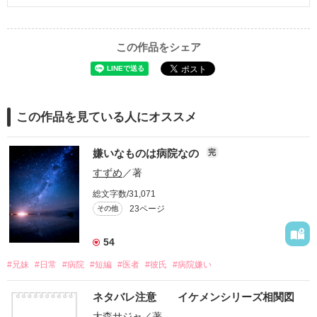
この作品をシェア
この作品を見ている人にオススメ
嫌いなものは病院なの
完
すずめ
／著
総文字数/31,071
23ページ
その他
54
#兄妹
#日常
#病院
#短編
#医者
#彼氏
#病院嫌い
ネタバレ注意 イケメンシリーズ相関図
大森サジャ
／著