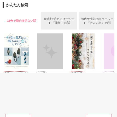
「俺と出会ってから

かんたん検索
泣かせてばかりで…ゴメン…」

ユウは悲しく微笑む・・・・

1時間で読める キーワー
40代女性向けの キーワー
15分で読める切ない話
ド 「俺様」 の話
ド 「大人の恋」 の話
不倫　教師との禁断の愛

悩み傷つき　精一杯愛した人

「俺なら　亜恋を

泣かせたりしないのに…」

愛斗はまっすぐ私を見る。

恋愛(オフィスラブ)
その他
恋愛(純愛)
ファンタ
モテ男の北原くん
父と娘 ～禁断の恋
聖なる夜は我儘な
あなたに
は、報われない恋
心～
プリンセスと
所がある
ユウと愛斗の間で

をしている
ら、愛し
イチゴ飴／著
遊野煌／著
揺れ動く　私は

は言えな
きたみまゆ／著
おうぎま
きたこま
再び涙恋の魔法にかけられ

運命の再会を選んだ………

もっと見る