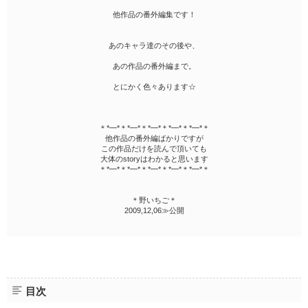
他作品の番外編集です！
あのキャラ達のその後や、
あの作品の番外編まで。
とにかく色々あります☆
＊*━*＊*━*＊*━*＊*━*＊*━*＊
他作品の番外編ばかりですが
この作品だけを読んで頂いても
大体のstoryはわかると思います
＊*━*＊*━*＊*━*＊*━*＊*━*＊
＊野いちご＊
2009,12,06≫公開
目次