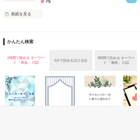
75
やっと掴んだ幸せ

 2011.02.28.end.

 2012.07.22.修正

表紙を見る
ねぇ…契約の先には何があるの？

柏木  花

16歳

＊野いちごGP一次審査通過

高校２年生

≫応援ありがとうございました!!

かんたん検索
＊2012.08.10～

2時間で読める キーワー
3時間で読める キーワー
たくさんの感想、意見本当にありがとうございます。

　女子中高生向けポータルサイト

5分で読める泣ける話
ド 「再会」 の話
ド 「俺様」 の話
幸せの契約

　Can＊P様に掲載していただけました。

続編です。

中村  大和 

 綺玲様、隆海∞様、

23歳

 YOH-陽-様、、ゆう様、妃織様

数学教師

皆様に感謝を込めた

 佐々木　莉奈様、えりゃん☆様

スペシャル☆サンクス

 ぺこ_(._.)_様、紗江夏様

完成しました！

 YuUHi様、lieｃ様

 あんぷう様、ゆーたん♪様

 由理亜様、＊颯様

恋愛(オフィスラブ)
恋愛(純愛)
恋愛(純愛)
恋愛(オフ
本来ならば以上で完結でしたが、

 miNmi様、みかん姫on様

【受賞】ブルーガ
クールなあなたの
モウセンゴケ〜甘
極上ドク
 ひかる<fon様、*Fumiko*様

ーネットな恋 ～
愛なんて信じな
い香りに誘われて
会したマ