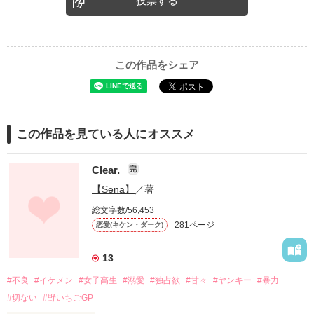
投票する
この作品をシェア
この作品を見ている人にオススメ
Clear.
完
【Sena】
／著
総文字数/56,453
281ページ
恋愛(キケン・ダーク)
13
#不良
#イケメン
#女子高生
#溺愛
#独占欲
#甘々
#ヤンキー
#暴力
#切ない
#野いちごGP