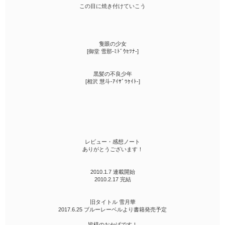
この目に焼き付けていこう
隻眼の少女
[御堂 雪那-ﾐﾄﾞｳｾﾂﾅ-]
黒髪の不良少年
[相沢 慧斗-ｱｲｻﾞﾜｹｲﾄ-]
レビュー・感想ノート
ありがとうございます！
2010.1.7 連載開始
2010.2.17 完結
旧タイトル 雪月華
2017.6.25 ブルーレーベルより書籍発売予定
皆様のおかげです！