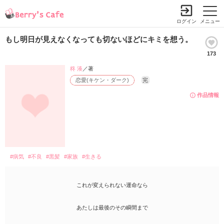
ログイン
メニュー
もし明日が見えなくなっても切ないほどにキミを想う。
173
柊 湊
／著
恋愛(キケン・ダーク)
完
作品情報
#病気
#不良
#黒髪
#家族
#生きる
これが変えられない運命なら
あたしは最後のその瞬間まで