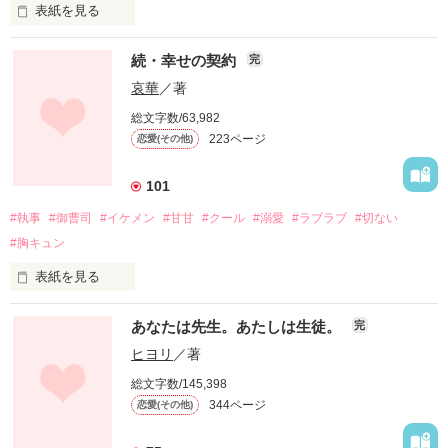
表紙を見る
続・幸せの契約
完
哀華
／著
「 ･･･行かないで 」

総文字数/63,982
223ページ
恋愛(その他)
 天然美少女｡

101
 神崎 麗華[ｶﾝｻﾞｷ ﾚｲｶ]

#執事
#御曹司
#イケメン
#甘甘
#クール
#溺愛
#ラブラブ
#切ない
#胸キュン
「 我慢できねーんだよ 」

表紙を見る
独りぼっちだ私に

あなたは先生。あたしは生徒。
完
差し出された

 不良王子｡

ヒヨリ
／著
｢幸せの契約｣

 米原 龍弥[ﾏｲﾊﾗ ﾘｭｳﾔ]

総文字数/145,398
344ページ
恋愛(その他)
180度変わった私の生活

 2011.01.30.start.
