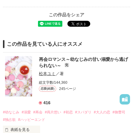
この作品をシェア
この作品を見ている人にオススメ
再会ロマンス～幼なじみの甘い溺愛から逃げ
られない～
完
松本ユミ
／著
総文字数/144,360
245ページ
恋愛(純愛)
416
#幼なじみ
#溺愛
#再会
#両片想い
#初恋
#スパダリ
#大人の恋
#御曹司
#独占欲
#ハッピーエンド
表紙を見る