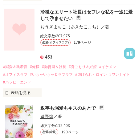
冷徹なエリート社長はセフレな私を一途に愛
して孕ませたい
完
幼なじみの哲平に淡い恋心を抱いていた美桜。

おうぎまちこ（あきたこまち）
／著
しかし、ある出来事をきっかけに二人の関係は壊れてしまう。

総文字数/207,975
関係修復もできないまま、美桜は両親の離婚によって

179ページ
恋愛(オフィスラブ)
引っ越すことになり、哲平とも離れ離れになった。

それから約十二年後。

453
過去の傷から、二度と会いたくないと思っていた哲平に

#溺愛＆執着愛
#俺様
#御曹司＆社長
#身ごもり＆妊娠
#イケメン
運命のような再会を果たす。

#オフィスラブ
#いちゃいちゃ＆ラブラブ
#虐げられヒロイン
#ワンナイト
そして、ひょんなことから

#ハッピーエンド
酔った勢いで一夜を共にしてしまった。

表紙を見る
さらに、美桜が初めてだと知った哲平は

『責任をとる、結婚しよう』と真っ直ぐに告げてきた。

　おかしな噂を流されて前の職場でうまくいかなかった梅田美
戸惑う美桜とは裏腹に、好きという気持ちを隠すことなく

返事も溺愛もキスのあとで
完
桜は、海外で傷心旅行をしていたところ、日本人美青年と出会
甘やかしてくる。

い、酒の勢いもあり一夜限りの関係となる。

遊野煌
／著
　帰国後、美桜は新しい職場でワンナイトした美青年と再会。
そんなある日、哲平は美桜がストーカー被害に

総文字数/112,403
なんと彼の正体は、とある財閥御曹司にも関わらず、一族を離
遭っていることを知る。

190ページ
恋愛(純愛)
れて起業した新進気鋭の実業家、社内でも冷徹だと評判な社長
美桜を守るため、哲平は同居を提案してきて――。
