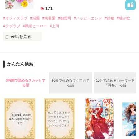
――御影恭司その人だったのだ――！

　なぜか恭司から飼い猫の世話係を命じられた美桜は、猫の世
171
話を口実にしばしば呼び出された上、二人はいわゆる身体だけ
夏木美桜(なつきみお)

#オフィスラブ
#溺愛
#執着愛
#御曹司
#ハッピーエンド
#結婚
#独占欲
✕

#ラブラブ
#職業ヒーロー
#上司
鳴海哲平 (なるみてっぺい)

表紙を見る
作品を読む
止まっていたはずの二人の時間が、再び動き出す。

舞川雛子（26）は大手お菓子メーカー、三日月製菓コーポレー
再会から始まる、溺愛ラブ。

ションの企画戦略室で働いている。

また雛子には2年前から付き合いはじめ、半年前から同棲を始
2026.6.5～2026.7.25

かんたん検索
めた、同期で恋人の石垣守（26）がいるのだが、後輩の姫原由
羅（24）との浮気が発覚した上、いつのまにか元カノにされて
いた。

3時間で読めるスカッとす
15分で読めるワクワクす
15分で読める キーワード
守と由羅から『便利屋雛子』と馬鹿にされ、一人こっそり泣い
る話
る話
「再会」 の話
＊以前、公開していた話の改稿版です＊

ていた雛子に、企画戦略室の上司である雪瀬鷹哉（29）が
『──俺と結婚してくれないか』といきなりプロポーズをしてき
た上、同居まで提案してきて──？

鷹哉『宜しくな、俺の雛子』🦅

雛子『俺の……ひぃ、雛子？！！！』🐥

作品を読む
シゴデキで冷徹な上司が見せる素顔は、なぜか想像以上に甘く
て……🐥💓🦅
