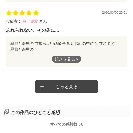
うらやましいことこの上ないです。
2010/03/30 23:51
投稿者：
葵 優愛
さん
忘れられない、その先に…
星哉と寿里の 甘酸っぱい恋物語 短いお話の中にも 甘さ 切なさ 幸せ 相手を思う気持ち など、たくさんの思いがぎゅっと詰まっている作品だったと思います（人*∪ω∪*） 素敵な作品、 有難うございました（・∀・）/
星哉と寿里の
甘酸っぱい恋物語
続きを見る
短いお話の中にも
甘さ
もっと見る
切なさ
幸せ
相手を思う気持ち
この作品のひとこと感想
など、たくさんの思いがぎゅっと詰まっている作品だったと思い
ます（人*∪ω∪*）
すべての感想数：
6
素敵な作品、