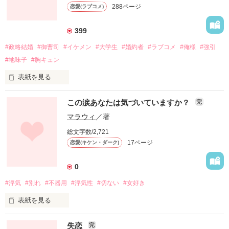
288ページ
恋愛(ラブコメ)
399
#政略結婚
#御曹司
#イケメン
#大学生
#婚約者
#ラブコメ
#俺様
#強引
#地味子
#胸キュン
表紙を見る
猛勉強の末、ようやくつかんだ憧れのキャンパスライフ

この涙あなたは気づいていますか？
完
恋愛、友情、勉強

マラウィ
／著
総文字数/2,721
遅れて来た青春を満喫するつもりだった

17ページ
恋愛(キケン・ダーク)
ふつーの女子大生　小森　遥（19）

0
しかし、目の前に突然現れた婚約者　

#浮気
#別れ
#不器用
#浮気性
#切ない
#女好き
表紙を見る
「誰が？誰の？婚約者ですか？」

今日も君の為に涙を流す

「君が、僕の、婚約者だよ」

失恋
完