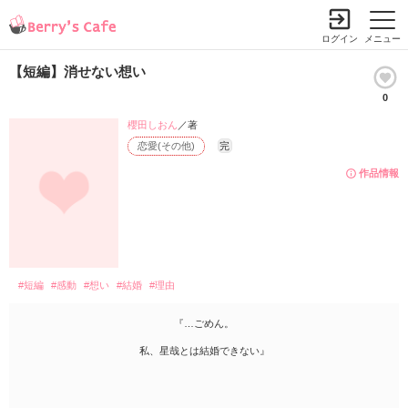
ログイン
メニュー
【短編】消せない想い
0
櫻田しおん
／著
恋愛(その他)
完
作品情報
#短編
#感動
#想い
#結婚
#理由
『…ごめん。
私、星哉とは結婚できない』