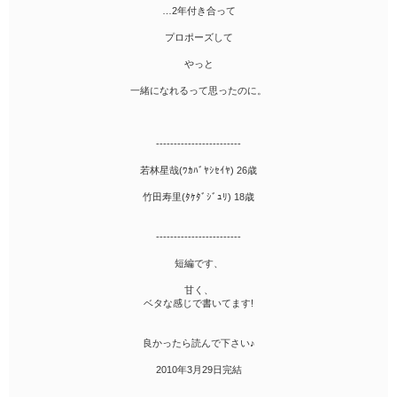
…2年付き合って
プロポーズして
やっと
一緒になれるって思ったのに。
------------------------
若林星哉(ﾜｶﾊﾞﾔｼｾｲﾔ) 26歳
竹田寿里(ﾀｹﾀﾞｼﾞｭﾘ) 18歳
------------------------
短編です、
甘く、
ベタな感じで書いてます!
良かったら読んで下さい♪
2010年3月29日完結