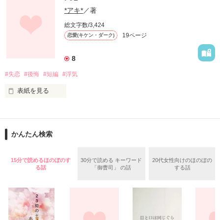
*アキ*
／著
明日も明後日もいつまでながせばいい？

エレガントな容姿とうって変わり、超強引で非常識

総文字数/3,424
19ページ
恋愛(キケン・ダーク)
私の平穏な生活をかき乱し、翻弄する男

もう気付いてよ私の気持ち

8
某大手商事会社の御曹司　葛城　匠（21）　

#失恋
#後悔
#短編
#浮気
辛いけど､言えない

借金のカタに、この変わり者の元へ嫁ぐ事となる

表紙を見る
結婚まで残された執行猶予は大学四年間…　

「別れよう」

あなたは今誰を想ってる？

この一言が

かんたん検索
★はせこうさま

☆よぉーりんさま

浮気者♂×彼氏大好き♀

15分で読めるほのぼのす
30分で読める キーワード
20代女性向けのほのぼの
★さらさらとさま

る話
「御曹司」 の話
する話
俺はあいつのどこが好き？

不器用な二人のラブストーリー

レビューありがとうございます！
作品を読む