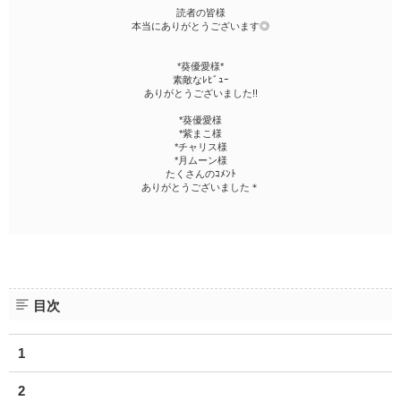
読者の皆様
本当にありがとうございます◎
*葵優愛様*
素敵なﾚﾋﾞｭｰ
ありがとうございました!!
*葵優愛様
*紫まこ様
*チャリス様
*月ムーン様
たくさんのｺﾒﾝﾄ
ありがとうございました＊
目次
1
2