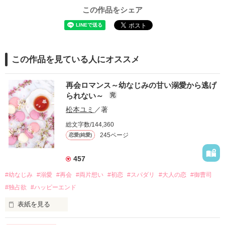
この作品をシェア
この作品を見ている人にオススメ
再会ロマンス～幼なじみの甘い溺愛から逃げ
られない～
完
松本ユミ
／著
総文字数/144,360
245ページ
恋愛(純愛)
457
#幼なじみ
#溺愛
#再会
#両片想い
#初恋
#スパダリ
#大人の恋
#御曹司
#独占欲
#ハッピーエンド
表紙を見る