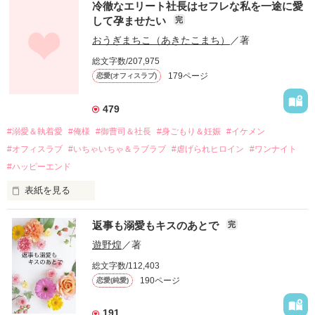
冷徹なエリート社長はセフレな私を一途に愛
して孕ませたい
完
幼なじみの哲平に淡い恋心を抱いていた美桜。

おうぎまちこ（あきたこまち）
／著
しかし、ある出来事をきっかけに二人の関係は壊れてしまう。

総文字数/207,975
関係修復もできないまま、美桜は両親の離婚によって

179ページ
恋愛(オフィスラブ)
引っ越すことになり、哲平とも離れ離れになった。

それから約十二年後。

479
過去の傷から、二度と会いたくないと思っていた哲平に

#溺愛＆執着愛
#俺様
#御曹司＆社長
#身ごもり＆妊娠
#イケメン
運命のような再会を果たす。

#オフィスラブ
#いちゃいちゃ＆ラブラブ
#虐げられヒロイン
#ワンナイト
そして、ひょんなことから

#ハッピーエンド
酔った勢いで一夜を共にしてしまった。

表紙を見る
さらに、美桜が初めてだと知った哲平は

『責任をとる、結婚しよう』と真っ直ぐに告げてきた。

　おかしな噂を流されて前の職場でうまくいかなかった梅田美
戸惑う美桜とは裏腹に、好きという気持ちを隠すことなく

返事も溺愛もキスのあとで
完
桜は、海外で傷心旅行をしていたところ、日本人美青年と出会
甘やかしてくる。

い、酒の勢いもあり一夜限りの関係となる。

遊野煌
／著
　帰国後、美桜は新しい職場でワンナイトした美青年と再会。
そんなある日、哲平は美桜がストーカー被害に

総文字数/112,403
なんと彼の正体は、とある財閥御曹司にも関わらず、一族を離
遭っていることを知る。

190ページ
恋愛(純愛)
れて起業した新進気鋭の実業家、社内でも冷徹だと評判な社長
美桜を守るため、哲平は同居を提案してきて――。

――御影恭司その人だったのだ――！

　なぜか恭司から飼い猫の世話係を命じられた美桜は、猫の世
191