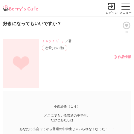
ログイン
メニュー
好きになってもいいですか？
0
ｓａｙａ☆ﾟ+。
／著
恋愛(その他)
作品情報
小西紗希（１４）
どこにでもいる普通の中学生。
だけどあたしは・・・
あなたに出会ってから普通の中学生じゃいられなくなった・・・