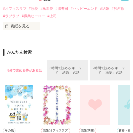
話を口実にしばしば呼び出された上、二人はいわゆる身体だけ
夏木美桜(なつきみお)

#オフィスラブ
#溺愛
#執着愛
#御曹司
#ハッピーエンド
#結婚
#独占欲
✕

#ラブラブ
#職業ヒーロー
#上司
鳴海哲平 (なるみてっぺい)

表紙を見る
作品を読む
止まっていたはずの二人の時間が、再び動き出す。

舞川雛子（26）は大手お菓子メーカー、三日月製菓コーポレー
再会から始まる、溺愛ラブ。

ションの企画戦略室で働いている。

また雛子には2年前から付き合いはじめ、半年前から同棲を始
2026.6.5～2026.7.25

かんたん検索
めた、同期で恋人の石垣守（26）がいるのだが、後輩の姫原由
羅（24）との浮気が発覚した上、いつのまにか元カノにされて
いた。

3時間で読める キーワー
2時間で読める キーワー
5分で読める夢がある話
守と由羅から『便利屋雛子』と馬鹿にされ、一人こっそり泣い
ド 「結婚」 の話
ド 「溺愛」 の話
＊以前、公開していた話の改稿版です＊

ていた雛子に、企画戦略室の上司である雪瀬鷹哉（29）が
『──俺と結婚してくれないか』といきなりプロポーズをしてき
た上、同居まで提案してきて──？

鷹哉『宜しくな、俺の雛子』🦅

雛子『俺の……ひぃ、雛子？！！！』🐥

作品を読む
シゴデキで冷徹な上司が見せる素顔は、なぜか想像以上に甘く
て……🐥💓🦅

その他
恋愛(オフィスラブ)
恋愛(学園)
青春・友