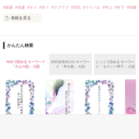
大手電気機器メーカー『フォーチュン』OL

ぜったい復讐してみせる！－－そう、思っていたんだけ
#新婚
#俳優
#キス
#甘々
#ラブラブ
#浮気
#ライバル
#年上
#年下
#同棲
ど……。

×

表紙を見る
片岡 仁（カタオカ ジン）28歳

大手電気機器メーカー『フォーチュン』

経営企画室室長補佐で将来の社長候補

かんたん検索
今、大人気のイケメン俳優

作品を読む
2017.8.1.〜 9.1

30分で読める キーワード
20代女性向けの キーワー
じっくり読める キーワー
藍川 日向(23)

「大人の恋」 の話
ド 「年の差」 の話
ド 「セクシー男子」 の話
　　　Aikawahinata

☆Hwanhee-Mさま、usamoさま、

   とのさまさま、Sana197さま、

175㎝の長身とスラッとしたスタイル

   素敵なレビュー

  どうもありがとうございました❤️
ほどよくついた筋肉という体つきは

モデルとしても大活躍

作品を読む
恋愛(オフィスラブ)
恋愛(純愛)
恋愛(オフィスラブ)
恋愛(純愛)
さらに、迫真の演技力で

拗らせ女の同期へ
愛しいひと――
黒澤主任の甘いイ
23時の