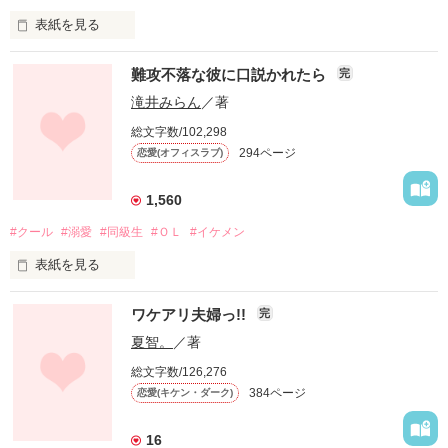
表紙を見る
もう二度と会いたくなかった。

難攻不落な彼に口説かれたら
完
けれどきっと、一生忘れることなんてできない人。

滝井みらん
／著
総文字数/102,298
なのに彼は私を見て爽やかな笑顔で「初めまして」と言う。

294ページ
恋愛(オフィスラブ)
どうして忘れているの？　彼にとっては忘れられるほどの出来
1,560
事だった？

#クール
#溺愛
#同級生
#ＯＬ
#イケメン
表紙を見る
ずっとずっと残っているトラウマ。

☆ハイスペック男子シリーズ☆

許せないほど辛い思い出。

ワケアリ夫婦っ!!
完
高校時代好きだった彼と会社のエレベーターの中で

夏智。
／著
なのに彼は忘れていて私を「好き」と言う。

バッタリ再会。

総文字数/126,276
でも、彼のコートに私の髪が絡まって……。

だから、あなたに復讐させていただきます！

384ページ
恋愛(キケン・ダーク)
中村 雪乃（ナカムラ ユキノ）27歳

16
お見合いで再会した彼に
