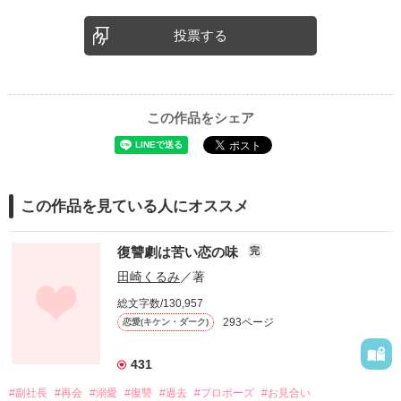
投票する
この作品をシェア
この作品を見ている人にオススメ
復讐劇は苦い恋の味
完
田崎くるみ
／著
総文字数/130,957
293ページ
恋愛(キケン・ダーク)
431
#副社長
#再会
#溺愛
#復讐
#過去
#プロポーズ
#お見合い