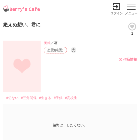
ログイン
メニュー
絶えぬ想い、君に
1
美維
／著
恋愛(純愛)
完
作品情報
#切ない
#三角関係
#生きる
#子供
#高校生
後悔は、したくない。