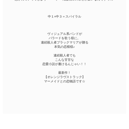
中１×中３＝スパイラル
ヴィジュアル系バンドが
バラードを歌う様に。
連続殺人者ブラックマリアが贈る
本気の恋模様♪
連続殺人者でも
こんな甘甘な
恋愛小説が書けるんじゃい！！
最新作！
【オレンジラヴストラック】
マーメイドとの恋物語です☆