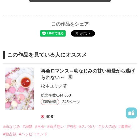
この作品をシェア
この作品を見ている人にオススメ
再会ロマンス～幼なじみの甘い溺愛から逃げ
られない～
完
松本ユミ
／著
総文字数/144,360
245ページ
恋愛(純愛)
408
#幼なじみ
#溺愛
#再会
#両片想い
#初恋
#スパダリ
#大人の恋
#御曹司
#独占欲
#ハッピーエンド