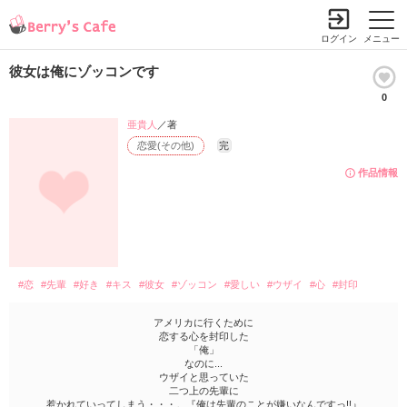
ログイン
メニュー
彼女は俺にゾッコンです
0
亜貴人
／著
恋愛(その他)
完
作品情報
#恋
#先輩
#好き
#キス
#彼女
#ゾッコン
#愛しい
#ウザイ
#心
#封印
アメリカに行くために
恋する心を封印した
「俺」
なのに...
ウザイと思っていた
二つ上の先輩に
惹かれていってしまう・・・。『俺は先輩のことが嫌いなんですっ!!』