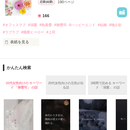
遭っていることを知る。

190ページ
恋愛(純愛)
れて起業した新進気鋭の実業家、社内でも冷徹だと評判な社長
美桜を守るため、哲平は同居を提案してきて――。

――御影恭司その人だったのだ――！

　なぜか恭司から飼い猫の世話係を命じられた美桜は、猫の世
166
話を口実にしばしば呼び出された上、二人はいわゆる身体だけ
夏木美桜(なつきみお)

#オフィスラブ
#溺愛
#執着愛
#御曹司
#ハッピーエンド
#結婚
#独占欲
✕

#ラブラブ
#職業ヒーロー
#上司
鳴海哲平 (なるみてっぺい)

表紙を見る
作品を読む
止まっていたはずの二人の時間が、再び動き出す。

舞川雛子（26）は大手お菓子メーカー、三日月製菓コーポレー
再会から始まる、溺愛ラブ。

ションの企画戦略室で働いている。

また雛子には2年前から付き合いはじめ、半年前から同棲を始
2026.6.5～2026.7.25

かんたん検索
めた、同期で恋人の石垣守（26）がいるのだが、後輩の姫原由
羅（24）との浮気が発覚した上、いつのまにか元カノにされて
いた。

20代女性向けの キーワー
20代女性向けの元気が出
1時間で読める キーワー
守と由羅から『便利屋雛子』と馬鹿にされ、一人こっそり泣い
ド 「御曹司」 の話
る話
ド 「溺愛」 の話
＊以前、公開していた話の改稿版です＊

ていた雛子に、企画戦略室の上司である雪瀬鷹哉（29）が
『──俺と結婚してくれないか』といきなりプロポーズをしてき
た上、同居まで提案してきて──？

鷹哉『宜しくな、俺の雛子』🦅

雛子『俺の……ひぃ、雛子？！！！』🐥

作品を読む
シゴデキで冷徹な上司が見せる素顔は、なぜか想像以上に甘く