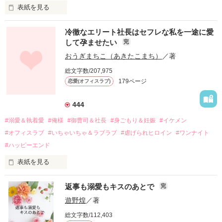
表紙を見る
冷徹なエリート社長はセフレな私を一途に愛
して孕ませたい
完
幼なじみの哲平に淡い恋心を抱いていた美桜。

おうぎまちこ（あきたこまち）
／著
しかし、ある出来事をきっかけに二人の関係は壊れてしまう。

総文字数/207,975
関係修復もできないまま、美桜は両親の離婚によって

179ページ
恋愛(オフィスラブ)
引っ越すことになり、哲平とも離れ離れになった。

それから約十二年後。

444
過去の傷から、二度と会いたくないと思っていた哲平に

#溺愛＆執着愛
#俺様
#御曹司＆社長
#身ごもり＆妊娠
#イケメン
運命のような再会を果たす。

#オフィスラブ
#いちゃいちゃ＆ラブラブ
#虐げられヒロイン
#ワンナイト
そして、ひょんなことから

#ハッピーエンド
酔った勢いで一夜を共にしてしまった。

表紙を見る
さらに、美桜が初めてだと知った哲平は

『責任をとる、結婚しよう』と真っ直ぐに告げてきた。

　おかしな噂を流されて前の職場でうまくいかなかった梅田美
戸惑う美桜とは裏腹に、好きという気持ちを隠すことなく

返事も溺愛もキスのあとで
完
桜は、海外で傷心旅行をしていたところ、日本人美青年と出会
甘やかしてくる。

い、酒の勢いもあり一夜限りの関係となる。

遊野煌
／著
　帰国後、美桜は新しい職場でワンナイトした美青年と再会。
そんなある日、哲平は美桜がストーカー被害に

総文字数/112,403
なんと彼の正体は、とある財閥御曹司にも関わらず、一族を離