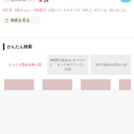
   素敵なレビュー

24
  どうもありがとうございました❤️
#社長
#胸きゅん
#御曹司
#逆ハー
#ドキドキ
#年上
#クール
#じれじれ
*･゜ﾟ･*:.｡..｡.:*'･*:.｡. .｡.:*･゜ﾟ･**･゜ﾟ･*:.｡.

表紙を見る
これが処女作となります。温かく見守っていただければ幸いで
作品を読む
す！

恋愛に臆病

二十七歳、地味ＯＬ

                      start→2014.9.5

                      end→2014.9.25

かんたん検索
柚原恵梨

3時間で読める キーワー
※ページのわりに章が多くて申し訳ないです…。

じっくり読める怖い話
ド 「キングorプリンス」
5分で読める切ない話
×

の話
※誤字脱字があれば、その都度修正してまいります。

毒舌クール

三十一歳、社長

*･゜ﾟ･*:.｡..｡.:*･･*:.｡. .｡.:*･゜ﾟ･**･゜ﾟ･*:.｡

たくさん読んでいただきありがとうございます！

佐伯渉

本棚に入れて下さった方、ファン登録して下さった方‼本当に
ありがとうございます‼

新会社設立に伴って行われた面接。

Berry's cafeオススメ作品に選ばれました！（11.25〜）
恵梨は人生の分岐点に立つこととなった。

ホラー・オカルト
ホラー・オカルト
ホラー・オカルト
ホラー・
カラダ探し～第ニ
カラダ探し
カラダ探し～第三
ナニカ 〜生んで、
過去の失恋によって自信をなくした恵梨は恋愛から遠ざかって