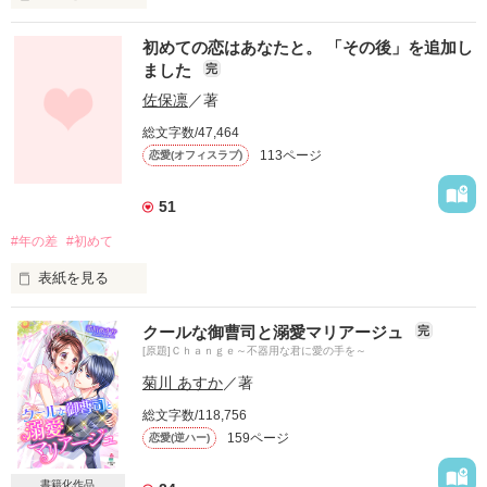
☆ハイスペック男子シリーズ☆

初めての恋はあなたと。 「その後」を追加し
ました
完
高校時代好きだった彼と会社のエレベーターの中で

バッタリ再会。

佐保凛
／著
でも、彼のコートに私の髪が絡まって……。

総文字数/47,464
113ページ
恋愛(オフィスラブ)
中村 雪乃（ナカムラ ユキノ）27歳

大手電気機器メーカー『フォーチュン』OL

51
×

#年の差
#初めて
表紙を見る
片岡 仁（カタオカ ジン）28歳

大手電気機器メーカー『フォーチュン』

「あなたいつになっても、彼氏の1人もできていないでし
経営企画室室長補佐で将来の社長候補

クールな御曹司と溺愛マリアージュ
完
ょ？」

[原題]Ｃｈａｎｇｅ～不器用な君に愛の手を～
母からの厳しいお言葉をいただき、受けたお見合い。

菊川 あすか
／著
2017.8.1.〜 9.1

でも相手が社内で有名なあの方とは、聞いていませんが⁉

総文字数/118,756
159ページ
恋愛(逆ハー)
☆Hwanhee-Mさま、usamoさま、

           恋愛初心者OL×通称閻魔課長

   とのさまさま、Sana197さま、

書籍化作品