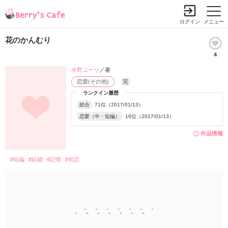
ログイン
メニュー
花のかんむり
4
水野ユーリ
／著
恋愛(その他)
完
ランクイン履歴
総合
71位（2017/01/13）
恋愛（中・短編）
16位（2017/01/13）
作品情報
#短編
#結婚
#記憶
#初恋
。゜。゜。゜。゜。゜。゜。゜