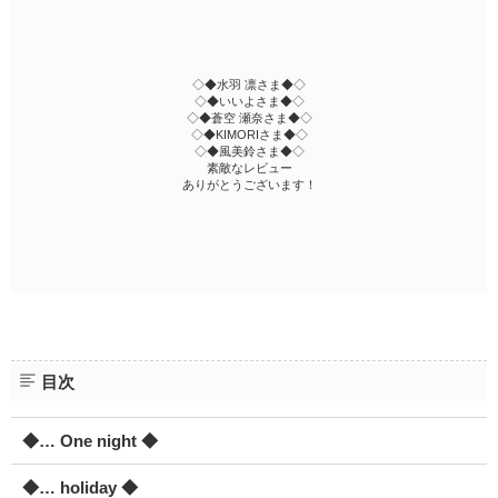
◇◆水羽 凛さま◆◇
◇◆いいよさま◆◇
◇◆蒼空 瀬奈さま◆◇
◇◆KIMORIさま◆◇
◇◆風美鈴さま◆◇
素敵なレビュー
ありがとうございます！
目次
◆… One night ◆
◆… holiday ◆