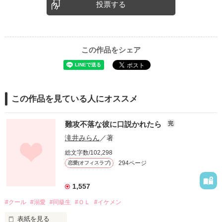
投票する
この作品をシェア
この作品を見ている人にオススメ
難攻不落な彼に口説かれたら
完
滝井みらん
／著
総文字数/102,298
294ページ
恋愛(オフィスラブ)
1,557
#クール
#溺愛
#同級生
#ＯＬ
#イケメン
表紙を見る