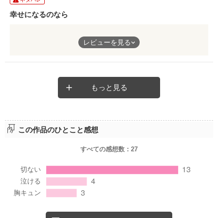
受け取ることを躊躇う気持ち。
幸せになるのなら
思い出す過去と
思い出す気持ち。
目の前にある幸せと、
レビューを見る
置き去りにしてきた過去の淡い恋……。
だけど一歩踏み始めたとき、きっと記憶の花は枯れることはない
のだろう。
結婚という選択を前に揺れ動く主人公のせつない気持ちに共感で
もっと見る
揺れ動く女の子に、ゆったりと進む物語。
きます。
ふわりと花の香りが漂うような短編でした。
素敵な作品、ありがとうございました。
この作品のひとこと感想
「今、幸せ」
本当の幸せってなんだろう？
その言葉こそ、幸せだなと感じました。
すべての感想数：
27
愛しさやせつなさがたくさん詰まったステキな作品です。
おすすめです☆