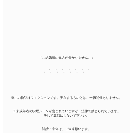
「…結婚線の見方が分かりません。」
。゜。゜。゜。゜。゜。゜。゜
※この物語はフィクションです。実在するものとは、一切関係ありません。
※未成年者の喫煙シーンが含まれていますが、法律で禁じられています。
決して真似はしないで下さい。
誹謗・中傷は、ご遠慮願います。