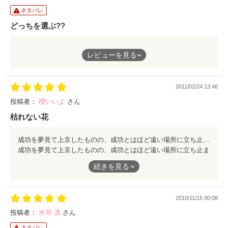
ネタバレ
どっちを選ぶ??
過去好きだった彼と今好きな彼｡
レビューを見る
どっちを選ぶ??
過去があるから今がある｡
2011/02/24 13:46
だから過去の恋は､忘れないでも私は良いと思います｡
過去を思いながら今を思っても全然良いと思います｡
投稿者：
櫻いいよ
さん
枯れない花
素敵な作品ありがとうございます｡
成功を夢見て上京したものの、成功とはほど遠い場所に立ち止まったままの主人公。 だけど傍には愛しい人。自分と違って成功した人。 そして差し出された指輪。 今の自分の気持ちが嘘なわけではないのに、差し出された指輪を受け取ることを躊躇う気持ち。 思い出す過去と 思い出す気持ち。 だけど一歩踏み始めたとき、きっと記憶の花は枯れることはないのだろう。 揺れ動く女の子に、ゆったりと進む物語。 ふわりと花の香りが漂うような短編でした。 素敵な作品、ありがとうございました。 「今、幸せ」 その言葉こそ、幸せだなと感じました。
成功を夢見て上京したものの、成功とはほど遠い場所に立ち止ま
ったままの主人公。
続きを見る
だけど傍には愛しい人。自分と違って成功した人。
2010/11/15 00:08
そして差し出された指輪。
投稿者：
水羽 凛
さん
今の自分の気持ちが嘘なわけではないのに、差し出された指輪を
ネタバレ