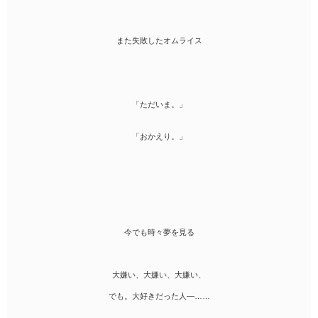
また失敗したオムライス
「ただいま。」
「おかえり。」
今でも時々夢を見る
大嫌い、大嫌い、大嫌い、
でも。大好きだった人―……