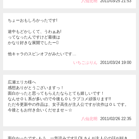
八仙北明
2011/03/25 21:53
ちょーおもしろかったです!
途中もどかしくて、うわぁあ!
ってなったんですけど最後は
かなり好きな展開でしたー
他キャラのスピンオフがみたいです…
いちごぷりん
2011/03/24 19:00
広瀬エリカ様へ
感想ありがとうございますっ！
面白かったと思ってもらえたならとても嬉しいです！
なんせＯＬ系が多いので今後もＯＬラブコメ頑張ります!!
ただ今更新中の作品は、女子高生が主人公ですが次作はＯＬです。
今後ともお付き合いくだせませ～☆
八仙北明
2011/02/26 22:35
面白かったです｡もう、一気読みです!! OLさんが主人公の話が好き