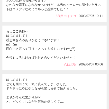
さんの気持ちも分かります♪
なかなか素直になれなかったけど、本当のヒーローに気付いたラス
トはコメディなのにウルっと感動でした＾＾
3代目コイチゴ
2009/07/07 19:11
ちょここあ様へ
はじめまして！
感想書き込みありがとうございます！
m(__)m
面白いと言って頂けてとっても嬉しいです(*^_^*)
今後もよろしければお付き合いくださいませ～！
八仙北明
2009/04/07 00:06
はしめまして！
とても面白くて一気に読んでしまいました。
ドキドキにやにやしながら楽しませて頂きました。
まさかそんな繋がりが!?
と、ビックリしながら何故か嬉しくて…。