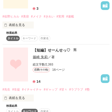
詳しく検索
3
検索対象
#佐野ヒカル
#美容
#メイク
#きれい
#実用
#連載
タイトル
キーワード
作家名
表紙コメント
表紙を見る
あらすじ
検索結果
「ヒルナンデス！」や「にじいろジーン」に出演し、

タイトル
キーワード
作家名
独特の妖精キャラで人気急上昇中の

ジャンル
ビューティー総合研究家・佐野ヒカルさんに、

簡単＆手軽にキレイになれる方法をわかりやすく教えていただ
【短編】せーんせっ♡
完
きます♪

感想
篠崎 朱莉
／著
しかも、道具はすべて100円ショップで購入可能！

総文字数/2,393
気になるスキンケアやメイクはもちろん、

ステータス
全て
完結
更新中
16ページ
恋愛(その他)
ボディケア、ヘアケアなどなど、

１回300円でどんどん美人になれちゃう、

作品の長さ
長編
中編
短編
14
女性必見の連載です！

#先生
#生徒
#イチャイチャ
#ギャップ
#甘々
#ラブラブ
#塾
作品の長さについて
表紙を見る
コンテスト
作品を読む
検索結果
「…長井さん、離してください」

超短編！フェチから始まる溺愛コンテスト
タイトル
キーワード
作家名