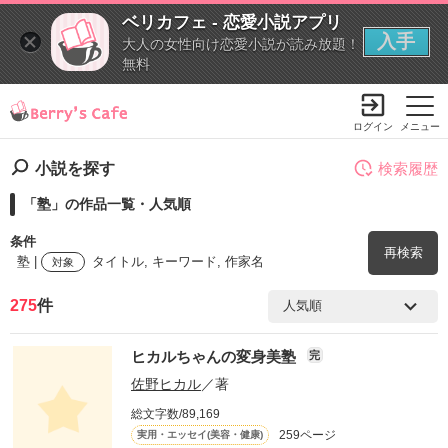
ベリカフェ - 恋愛小説アプリ
入手
大人の女性向け恋愛小説が読み放題！
無料
ログイン
メニュー
小説を探す
検索履歴
「塾」の作品一覧・人気順
条件
再検索
塾 |
タイトル, キーワード, 作家名
対象
275
件
検索ワード
ヒカルちゃんの変身美塾
完
を含む
佐野ヒカル
／著
総文字数/89,169
を除く
259ページ
実用・エッセイ(美容・健康)