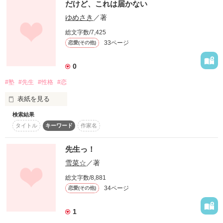
心ではそう思ってるけど、不器用で言葉にできない瑠夏。

だけど、これは届かない
作品を読む
ゆめさき
／著
そんな瑠夏が恋した相手は大学生?

総文字数/7,425
おバカな生徒×塾の先生

33ページ
恋愛(その他)
0
叶わぬ恋でもいい。

#塾
#先生
#性格
#恋
表紙を見る
作品を読む
先生が大好きなの。

検索結果
届くわけないんだ

タイトル
キーワード
作家名
わたしの想いなんて

＊＊＊＊＊＊＊＊＊＊＊＊＊＊＊＊＊＊

先生っ！
わたしの中では

雪菜☆
／著
何よりも大きいけど

この物語は、実話をもとにした、フィクションです。

総文字数/8,881
世界の中ではきっと

34ページ
恋愛(その他)
ちっぽけなものだから

1
届くわけない

決して届かない
