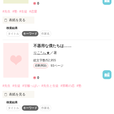
0
#先生
#塾
#生徒
#恋愛
務の自殺を止めた

実來の心に

表紙を見る
キューピッドの矢が

放たれた＊+ﾟ

検索結果
タイトル
キーワード
作家名
何億光年かけて

宇宙から届いてきた光

『恋色＊ドロップ』

…それが星。

不器用な僕たちは……
りこ*.♪｡★
／著
先生はそう教えてくれたよね。
××××××

総文字数/52,955
93ページ
恋愛(実話)
All rights reserved

作品を読む
Copyrightashikyo 2010-2011

0
××××××

#先生
#生徒
#甘酸っぱい
#先生と生徒
#禁断の恋
#塾
表紙を見る
検索結果
作品を読む
タイトル
キーワード
作家名
先生…
