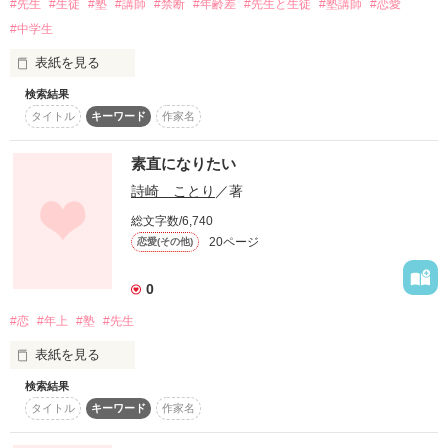
#先生
#生徒
#塾
#講師
#禁断
#年齢差
#先生と生徒
#塾講師
#恋愛
#中学生
作品を読む
表紙を見る
検索結果
〈今日はのんびり…〉の内容を少し変更致しました。すみませ
バイクを見ると、

ん。゜゜(´□｀。)°゜。

タイトル
キーワード
作家名
ついつい

素直になりたい
支障はあまりありませんが後から少しおかしいと思われる部分
詩崎 ことり
／著
があると思うのですみませんが見れる方は見ておいて下さい( 
"・ω・゛)

振り向いてしまいます。

総文字数/6,740
20ページ
恋愛(その他)
0
#恋
#年上
#塾
#先生
先生・・・

表紙を見る
検索結果
タイトル
キーワード
作家名
"素直になりたい"

大好きです。
