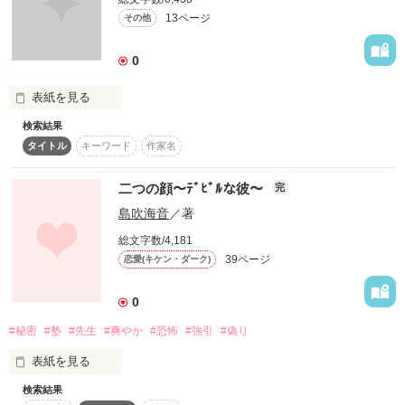
まさか

この話は塾講師6人とその生徒の話です。

良かったら読んでみてください(o^^o)

13ページ
その他
目の保養男子とイケナイ恋をするなんて……!?

塾から始まる危険な

これは

ラブストーリー

0
95パーセント実話です。

感想など、お待ちしています!!!!

表紙を見る
検索結果
柚木海月統括主催

作品を読む
タイトル
キーワード
作家名
作品を読む
いちご塾

課題作品になります。

二つの顔〜ﾃﾞﾋﾞﾙな彼〜
完
作品を読む
作品を読む
島吹海音
／著
勉強会初参加です。

総文字数/4,181
39ページ
恋愛(キケン・ダーク)
すみません。

0
只今、活動を一時停止させていただいてますです……。

#秘密
#塾
#先生
#爽やか
#恐怖
#強引
#偽り
再開のメドが立ちましたら、休止していた課題に取り掛かりた
いと

表紙を見る
勝手ながら思っておりますのですf^_^;

検索結果
二つの顔を持つ彼との
